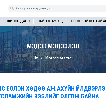
ШИЛЭН ДАНС
САЙТЫН БҮТЭЦ
НЭЭЛТТЭЙ ХЭНТИЙ 
МЭДЭЭ МЭДЭЭЛЭЛ
Нүүр
Мэдээ мэдээлэл
ҮНС БОЛОН ХӨДӨӨ АЖ АХУЙН ҮЙЛДВЭРЛ
УСЛАМЖИЙН ЗЭЭЛИЙГ ОЛГОЖ БАЙНА