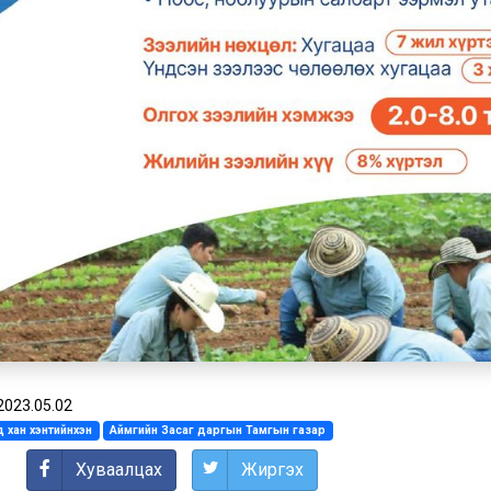
2023.05.02
 хан хэнтийнхэн
Аймгийн Засаг даргын Тамгын газар
Хуваалцах
Жиргэх