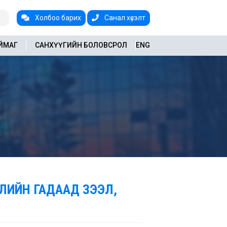
Холбоо барих
Санал хүсэлт
АЙМАГ
САНХҮҮГИЙН БОЛОВСРОЛ
ENG
ЭЛИЙН ГАДААД ЗЭЭЛ,