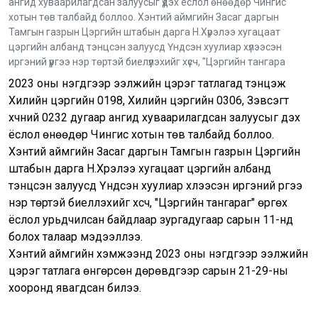
ангид хуваарилагдсан залуусыг үдэх ёслол өнөөдөр Чингис
хотын төв талбайд боллоо. Хэнтий аймгийн Засаг даргын
Тамгын газрын Цэргийн штабын дарга Н.Хүрэлээ хугацаат
цэргийн албанд тэнцсэн залуусд Үндсэн хуулиар хүлээсэн
иргэний үүргээ нэр төртэй биелүүлэхийг хүсч, "Цэргийн тангара
2023 оны нэгдүгээр ээлжийн цэрэг татлагад тэнцэж
Хилийн цэргийн 0198, Хилийн цэргийн 0306, Зэвсэгт
хүчний 0232 дугаар ангид хуваарилагдсан залуусыг үдэх
ёслол өнөөдөр Чингис хотын төв талбайд боллоо.
Хэнтий аймгийн Засаг даргын Тамгын газрын Цэргийн
штабын дарга Н.Хүрэлээ хугацаат цэргийн албанд
тэнцсэн залуусд Үндсэн хуулиар хүлээсэн иргэний үүргээ
нэр төртэй биелүүлэхийг хүсч, "Цэргийн тангараг" өргөх
ёслол урьдчилсан байдлаар зургадугаар сарын 11-нд
болох талаар мэдээллээ.
Хэнтий аймгийн хэмжээнд 2023 оны нэгдүгээр ээлжийн
цэрэг татлага өнгөрсөн дөрөвдүгээр сарын 21-29-ны
хооронд явагдсан билээ.