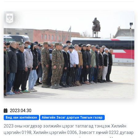
2023.04.30
Бид хан хэнтийнхэн
Аймгийн Засаг даргын Тамгын газар
2023 оны нэгдүгээр ээлжийн цэрэг татлагад тэнцэж Хилийн
цэргийн 0198, Хилийн цэргийн 0306, Зэвсэгт хүчний 0232 дугаар