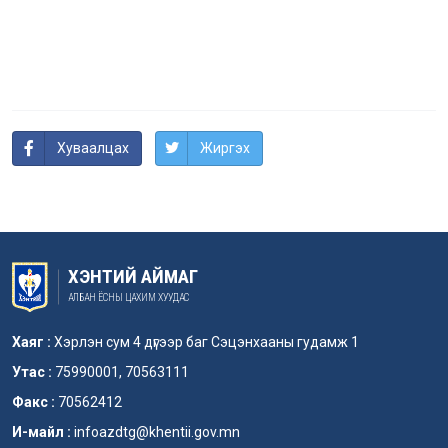
Хуваалцах
Жиргэх
ХЭНТИЙ АЙМАГ
АЛБАН ЁСНЫ ЦАХИМ ХУУДАС
Хаяг :
Хэрлэн сум 4 дүгээр баг Сэцэнхааны гудамж 1
Утас :
75990001, 70563111
Факс :
70562412
И-майл :
infoazdtg@khentii.gov.mn