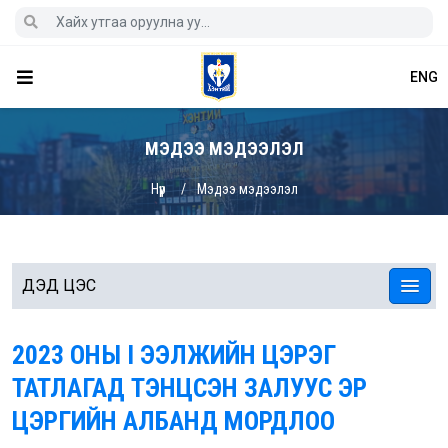
ENG
МЭДЭЭ МЭДЭЭЛЭЛ
Нүүр
Мэдээ мэдээлэл
ДЭД ЦЭС
2023 ОНЫ I ЭЭЛЖИЙН ЦЭРЭГ
ТАТЛАГАД ТЭНЦСЭН ЗАЛУУС ЭР
ЦЭРГИЙН АЛБАНД МОРДЛОО