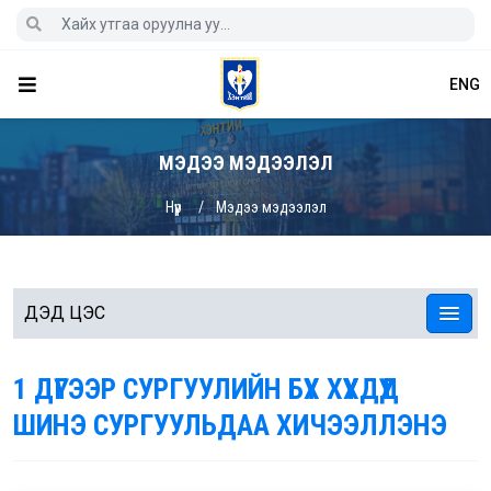
ENG
МЭДЭЭ МЭДЭЭЛЭЛ
Нүүр
Мэдээ мэдээлэл
ДЭД ЦЭС
1 ДҮГЭЭР СУРГУУЛИЙН БҮХ ХҮҮХДҮҮД
ШИНЭ СУРГУУЛЬДАА ХИЧЭЭЛЛЭНЭ