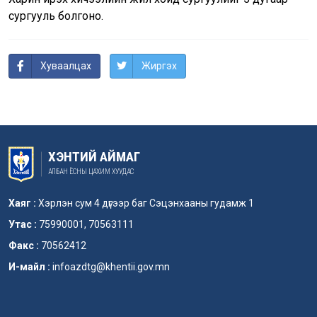
сургууль болгоно.
Хуваалцах
Жиргэх
ХЭНТИЙ АЙМАГ
АЛБАН ЁСНЫ ЦАХИМ ХУУДАС
Хаяг :
Хэрлэн сум 4 дүгээр баг Сэцэнхааны гудамж 1
Утас :
75990001, 70563111
Факс :
70562412
И-майл :
infoazdtg@khentii.gov.mn