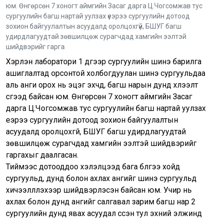
юм. Өнгөрсөн 7 хоногт аймгийн Засаг дарга Ц.Чогсомжав тус
сургуулийн багш нартай уулзах үеэрээ сургуулийн дотоод
зохион байгуулалтын асуудалд оролцохгүй, БШУГ багш
удирдлагуудтай зөвшилцөж сурагчдад хамгийн ээлтэй
шийдвэрийг гарга
Хэрлэн лаборатори 1 дүгээр сургуулийн шинэ барилга
ашиглалтад орсонтой холбогдуулан шинэ сургуульдаа
аль анги орох нь эцэг эхчүүд, багш нарын дунд хүлээлт
үүсгээд байсан юм. Өнгөрсөн 7 хоногт аймгийн Засаг
дарга Ц.Чогсомжав тус сургуулийн багш нартай уулзах
үеэрээ сургуулийн дотоод зохион байгуулалтын
асуудалд оролцохгүй, БШУГ багш удирдлагуудтай
зөвшилцөж сурагчдад хамгийн ээлтэй шийдвэрийг
гаргахыг даалгасан.
Тиймээс дотооддоо хэлэлцээд бага бүлгээ хойд
сургуульд, дунд болон ахлах ангийг шинэ сургуульд
хичээллүүлэхээр шийдвэрлэсэн байсан юм. Учир нь
ахлах болон дунд ангийг салгавал зарим багш нар 2
сургуулийн дунд явах асуудал үүссэн тул эхний элжинд