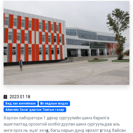
2023.01.18
Бид хан хэнтийнхэн
Үйл явдлын мэдээ
Аймгийн Засаг даргын Тамгын газар
Хэрлэн лаборатори 1 дүгээр сургуулийн шинэ барилга
ашиглалтад орсонтой холбогдуулан шинэ сургуульдаа аль
анги орох нь эцэг эхчүүд, багш нарын дунд хүлээлт үүсгээд байсан