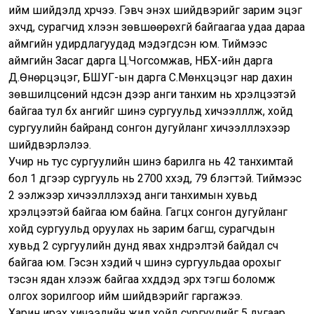
ийм шийдэлд хүрчээ. Гэвч энэхүү шийдвэрийг зарим эцэг
эхчүүд, сурагчид хүлээн зөвшөөрөхгүй байгаагаа удаа дараа
аймгийн удирдлагуудад мэдэгдсэн юм. Тиймээс
аймгийн Засаг дарга Ц.Чогсомжав, НБХ-ийн дарга
Д.Өнөрцэцэг, БШУГ-ын дарга С.Мөнхцэцэг нар дахин
зөвшилцсөний үндсэн дээр анги танхим нь хүрэлцээтэй
байгаа тул бүх ангийг шинэ сургуульд хичээллүүлж, хойд
сургуулийн байранд сонгон дугуйланг хичээллүүлэхээр
шийдвэрлэлээ.
Учир нь тус сургуулийн шинэ барилга нь 42 танхимтай
бол 1 дүгээр сургууль нь 2700 хүүхэд, 79 бүлэгтэй. Тиймээс
2 ээлжээр хичээллүүлэхэд анги танхимын хувьд
хүрэлцээтэй байгаа юм байна. Гагцхүү сонгон дугуйланг
хойд сургуульд оруулах нь зарим багш, сурагчдын
хувьд 2 сургуулийн дунд явах хүндрэлтэй байдал үүсч
байгаа юм. Гэсэн хэдий ч шинэ сургуульдаа орохыг
тэсэн ядан хүлээж байгаа хүүхдүүдэд эрх тэгш боломж
олгох зорилгоор ийм шийдвэрийг гаргажээ.
Харин ирэх хичээлийн жил хойд сургуулийг 5 дугаар