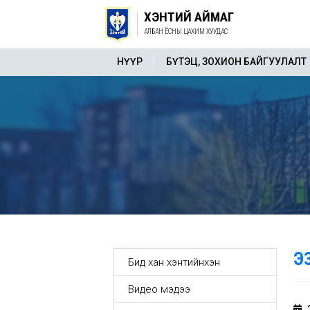
ХЭНТИЙ АЙМАГ
АЛБАН ЁСНЫ ЦАХИМ ХУУДАС
НҮҮР
БҮТЭЦ, ЗОХИОН БАЙГУУЛАЛТ
Э
Бид хан хэнтийнхэн
Видео мэдээ