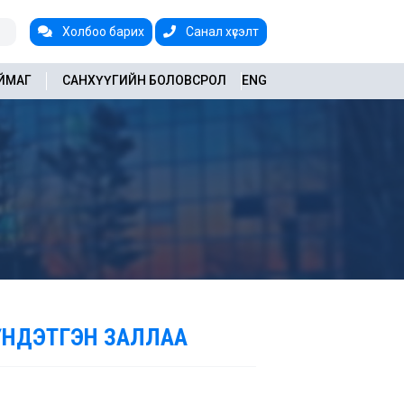
Холбоо барих
Санал хүсэлт
АЙМАГ
САНХҮҮГИЙН БОЛОВСРОЛ
ENG
ХҮНДЭТГЭН ЗАЛЛАА