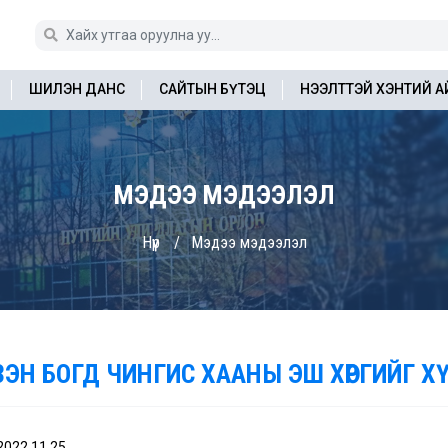
ШИЛЭН ДАНС
САЙТЫН БҮТЭЦ
НЭЭЛТТЭЙ ХЭНТИЙ 
МЭДЭЭ МЭДЭЭЛЭЛ
Нүүр
Мэдээ мэдээлэл
ЗЭН БОГД ЧИНГИС ХААНЫ ЭШ ХӨРГИЙГ 
2022.11.25