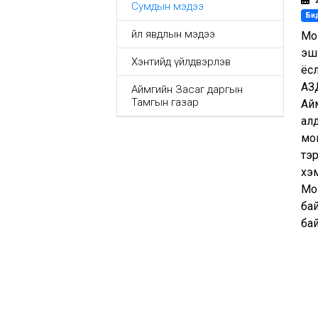
Сумдын мэдээ
Бид
Үйл явдлын мэдээ
Мон
эш
Хэнтийд үйлдвэрлэв
ёс
АЗД
Аймгийн Засаг даргын
Тамгын газар
Айм
алд
мон
тэр
хэ
Мон
бай
бай