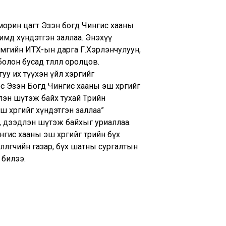
р морин цагт Эзэн богд Чингис хааны
имд хүндэтгэн заллаа. Энэхүү
мгийн ИТХ-ын дарга Г.Хэрлэнчулуун,
он бусад төлөөлөл оролцов.
уу их түүхэн үйл хэргийг
эс Эзэн Богд Чингис хааны эш хөргийг
длэн шүтэж байх тухай Төрийн
эш хөргийг хүндэтгэн заллаа”
, дээдлэн шүтэж байхыг уриаллаа.
гис хааны эш хөргийг төрийн бүх
өөлөгчийн газар, бүх шатны сургалтын
 билээ.