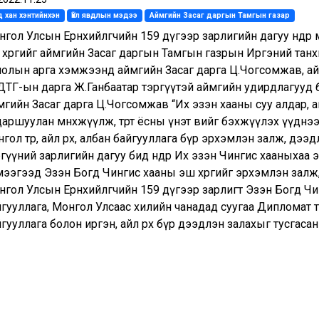
 хан хэнтийнхэн
Үйл явдлын мэдээ
Аймгийн Засаг даргын Тамгын газар
гол Улсын Ерөнхийлөгчийн 159 дүгээр зарлигийн дагуу өнөөдө
 хөргийг аймгийн Засаг даргын Тамгын газрын Иргэний танх
лолын арга хэмжээнд аймгийн Засаг дарга Ц.Чогсомжав, ай
ТГ-ын дарга Ж.Ганбаатар тэргүүтэй аймгийн удирдлагууд бол
гийн Засаг дарга Ц.Чогсомжав “Их эзэн хааны суу алдар, аг
аршуулан мөнхжүүлж, төрт ёсны үнэт өвийг бэхжүүлэх үүднэ
гол төр, айл өрх, албан байгууллага бүр эрхэмлэн залж, дээ
гүүний зарлигийн дагуу бид өнөөдөр Их эзэн Чингис хааныхаа 
мээгээд Эзэн Богд Чингис хааны эш хөргийг эрхэмлэн залж
гол Улсын Ерөнхийлөгчийн 159 дүгээр зарлигт Эзэн Богд Чин
гууллага, Монгол Улсаас хилийн чанадад суугаа Дипломат төл
гууллага болон иргэн, айл өрх бүр дээдлэн залахыг тусгасан