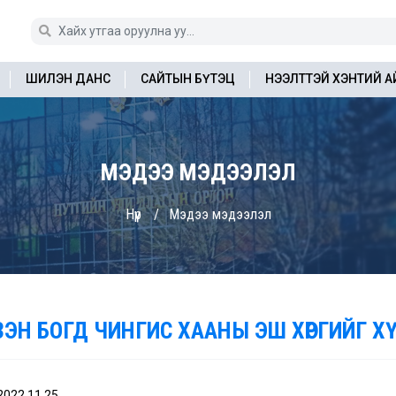
ШИЛЭН ДАНС
САЙТЫН БҮТЭЦ
НЭЭЛТТЭЙ ХЭНТИЙ 
МЭДЭЭ МЭДЭЭЛЭЛ
Нүүр
Мэдээ мэдээлэл
ЗЭН БОГД ЧИНГИС ХААНЫ ЭШ ХӨРГИЙГ 
2022.11.25