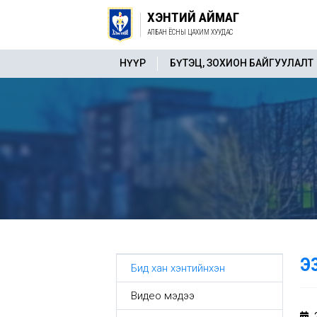
ХЭНТИЙ АЙМАГ
АЛБАН ЁСНЫ ЦАХИМ ХУУДАС
НҮҮР
БҮТЭЦ, ЗОХИОН БАЙГУУЛАЛТ
Э
Бид хан хэнтийнхэн
Видео мэдээ