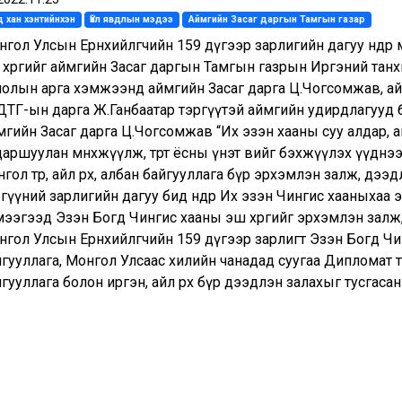
 хан хэнтийнхэн
Үйл явдлын мэдээ
Аймгийн Засаг даргын Тамгын газар
гол Улсын Ерөнхийлөгчийн 159 дүгээр зарлигийн дагуу өнөөдө
 хөргийг аймгийн Засаг даргын Тамгын газрын Иргэний танх
лолын арга хэмжээнд аймгийн Засаг дарга Ц.Чогсомжав, ай
ТГ-ын дарга Ж.Ганбаатар тэргүүтэй аймгийн удирдлагууд бол
гийн Засаг дарга Ц.Чогсомжав “Их эзэн хааны суу алдар, аг
аршуулан мөнхжүүлж, төрт ёсны үнэт өвийг бэхжүүлэх үүднэ
гол төр, айл өрх, албан байгууллага бүр эрхэмлэн залж, дээ
гүүний зарлигийн дагуу бид өнөөдөр Их эзэн Чингис хааныхаа 
мээгээд Эзэн Богд Чингис хааны эш хөргийг эрхэмлэн залж
гол Улсын Ерөнхийлөгчийн 159 дүгээр зарлигт Эзэн Богд Чин
гууллага, Монгол Улсаас хилийн чанадад суугаа Дипломат төл
гууллага болон иргэн, айл өрх бүр дээдлэн залахыг тусгасан