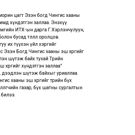
р морин цагт Эзэн богд Чингис хааны
имд хүндэтгэн заллаа. Энэхүү
мгийн ИТХ-ын дарга Г.Хэрлэнчулуун,
он бусад төлөөлөл оролцов.
уу их түүхэн үйл хэргийг
эс Эзэн Богд Чингис хааны эш хөргийг
длэн шүтэж байх тухай Төрийн
эш хөргийг хүндэтгэн заллаа”
, дээдлэн шүтэж байхыг уриаллаа.
гис хааны эш хөргийг төрийн бүх
өөлөгчийн газар, бүх шатны сургалтын
 билээ.