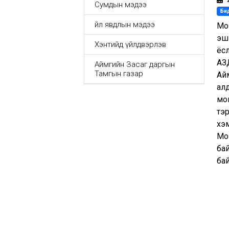
Сумдын мэдээ
Бид
Үйл явдлын мэдээ
Мон
эш
Хэнтийд үйлдвэрлэв
ёс
АЗД
Аймгийн Засаг даргын
Тамгын газар
Айм
алд
мон
тэр
хэ
Мон
бай
бай