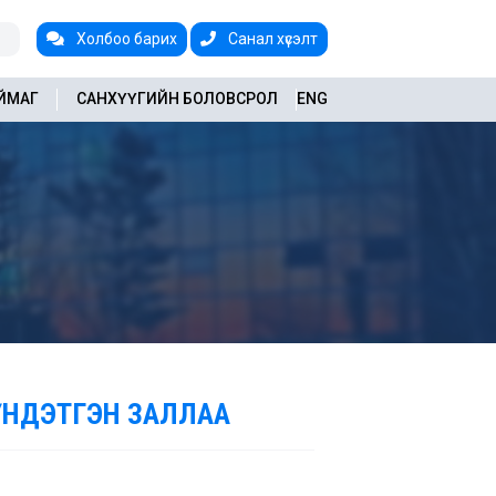
Холбоо барих
Санал хүсэлт
АЙМАГ
САНХҮҮГИЙН БОЛОВСРОЛ
ENG
ХҮНДЭТГЭН ЗАЛЛАА