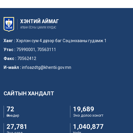
ХЭНТИЙ АЙМАГ
АЛБАН ЁСНЫ ЦАХИМ ХУУДАС
Хаяг :
Хэрлэн сум 4 дүгээр баг Сэцэнхааны гудамж 1
Утас :
75990001, 70563111
Факс :
70562412
И-майл :
infoazdtg@khentii.gov.mn
САЙТЫН ХАНДАЛТ
72
19,689
Өнөөдөр
Энэ долоо хоногт
27,781
1,040,877
Энэ сард
Нийт