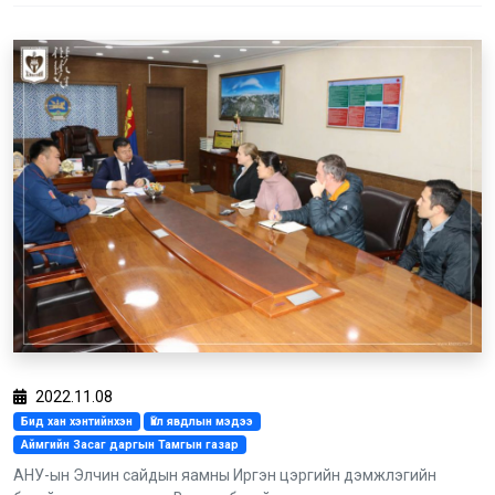
2022.11.08
Бид хан хэнтийнхэн
Үйл явдлын мэдээ
Аймгийн Засаг даргын Тамгын газар
АНУ-ын Элчин сайдын яамны Иргэн цэргийн дэмжлэгийн