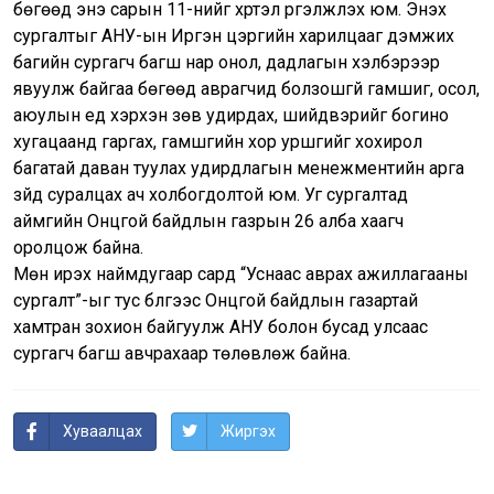
бөгөөд энэ сарын 11-нийг хүртэл үргэлжлэх юм. Энэхүү
сургалтыг АНУ-ын Иргэн цэргийн харилцааг дэмжих
багийн сургагч багш нар онол, дадлагын хэлбэрээр
явуулж байгаа бөгөөд аврагчид болзошгүй гамшиг, осол,
аюулын үед хэрхэн зөв удирдах, шийдвэрийг богино
хугацаанд гаргах, гамшгийн хор уршгийг хохирол
багатай даван туулах удирдлагын менежментийн арга
зүйд суралцах ач холбогдолтой юм. Уг сургалтад
аймгийн Онцгой байдлын газрын 26 алба хаагч
оролцож байна.
Мөн ирэх наймдугаар сард “Уснаас аврах ажиллагааны
сургалт”-ыг тус бүлгээс Онцгой байдлын газартай
хамтран зохион байгуулж АНУ болон бусад улсаас
сургагч багш авчрахаар төлөвлөж байна.
Хуваалцах
Жиргэх