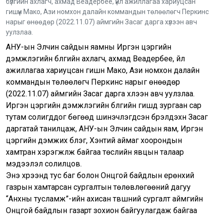
бүлгийн ахлагч, ахмад Веадербее, үйл ажиллагаа хариуцсан
гишүүн Мако, Ази номхон далайн коммандын төлөөлөгч Перкинс
нарыг өнөөдөр (2022.11.07) аймгийн Засаг дарга хүлээн авч
уулзлаа.
АНУ-ын Элчин сайдын яамны Иргэн цэргийн
дэмжлэгийн бүлгийн ахлагч, ахмад Веадербее, үйл
ажиллагаа хариуцсан гишүүн Мако, Ази номхон далайн
коммандын төлөөлөгч Перкинс нарыг өнөөдөр
(2022.11.07) аймгийн Засаг дарга хүлээн авч уулзлаа.
Иргэн цэргийн дэмжлэгийн бүлгийн гишүүд зургаан сар
тутам солигддог бөгөөд шинэчлэгдсэн бүрэлдэхүүн Засаг
даргатай танилцаж, АНУ-ын Элчин сайдын яам, Иргэн
цэргийн дэмжих бүлэг, Хэнтий аймаг хоорондын
хамтран хэрэгжүүлж байгаа төслийн явцын талаар
мэдээлэл солилцов.
Энэ хүрээнд тус баг болон Онцгой байдлын ерөнхий
газрын хамтарсан сургалтын төлөвлөгөөний дагуу
“Анхны тусламж”-ийн ахисан түвшний сургалт аймгийн
Онцгой байдлын газарт зохион байгуулагдаж байгаа