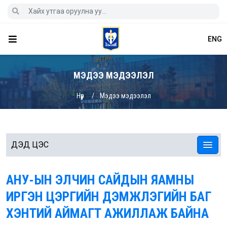
ENG
МЭДЭЭ МЭДЭЭЛЭЛ
Нүүр
Мэдээ мэдээлэл
ДЭД ЦЭС
АНУ-ЫН ЭЛЧИН САЙДЫН ЯАМНЫ
ИРГЭН ЦЭРГИЙН ДЭМЖЛЭГИЙН БАГ
ХЭНТИЙ АЙМАГТ АЖИЛЛАЖ БАЙНА