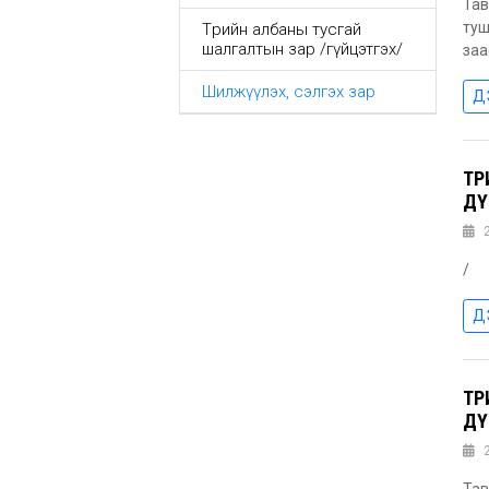
Тав
туш
Төрийн албаны тусгай
шалгалтын зар /гүйцэтгэх/
заа
Шилжүүлэх, сэлгэх зар
Д
ТӨ
ДҮ
/
Д
ТӨ
ДҮ