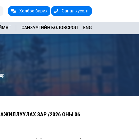
Холбоо барих
Санал хүсэлт
АЙМАГ
САНХҮҮГИЙН БОЛОВСРОЛ
ENG
зар
АЖИЛЛУУЛАХ ЗАР /2026 ОНЫ 06