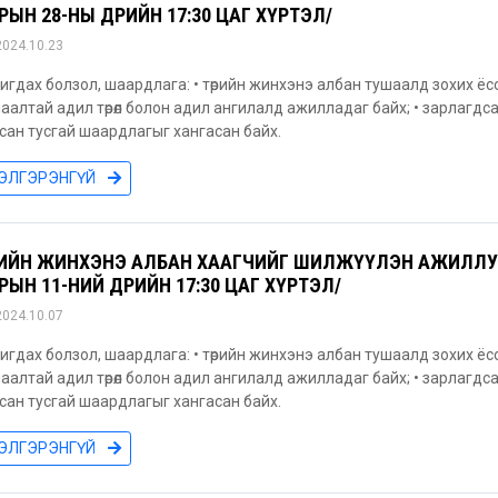
РЫН 28-НЫ ӨДРИЙН 17:30 ЦАГ ХҮРТЭЛ/
2024.10.23
игдах болзол, шаардлага: • төрийн жинхэнэ албан тушаалд зохих ёс
аалтай адил төрөл болон адил ангилалд ажилладаг байх; • зарлагд
сан тусгай шаардлагыг хангасан байх.
ЭЛГЭРЭНГҮЙ
РИЙН ЖИНХЭНЭ АЛБАН ХААГЧИЙГ ШИЛЖҮҮЛЭН АЖИЛЛУУЛ
РЫН 11-НИЙ ӨДРИЙН 17:30 ЦАГ ХҮРТЭЛ/
2024.10.07
игдах болзол, шаардлага: • төрийн жинхэнэ албан тушаалд зохих ёс
аалтай адил төрөл болон адил ангилалд ажилладаг байх; • зарлагд
сан тусгай шаардлагыг хангасан байх.
ЭЛГЭРЭНГҮЙ