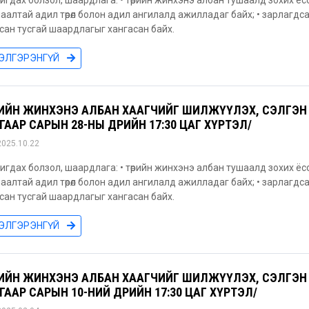
игдах болзол, шаардлага: • төрийн жинхэнэ албан тушаалд зохих ёс
аалтай адил төрөл болон адил ангилалд ажилладаг байх; • зарлагд
сан тусгай шаардлагыг хангасан байх.
ЭЛГЭРЭНГҮЙ
РИЙН ЖИНХЭНЭ АЛБАН ХААГЧИЙГ ШИЛЖҮҮЛЭХ, СЭЛГЭН 
ГААР САРЫН 28-НЫ ӨДРИЙН 17:30 ЦАГ ХҮРТЭЛ/
2025.10.22
игдах болзол, шаардлага: • төрийн жинхэнэ албан тушаалд зохих ёс
аалтай адил төрөл болон адил ангилалд ажилладаг байх; • зарлагд
сан тусгай шаардлагыг хангасан байх.
ЭЛГЭРЭНГҮЙ
РИЙН ЖИНХЭНЭ АЛБАН ХААГЧИЙГ ШИЛЖҮҮЛЭХ, СЭЛГЭН 
ГААР САРЫН 10-НИЙ ӨДРИЙН 17:30 ЦАГ ХҮРТЭЛ/