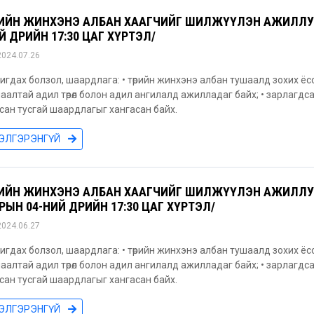
РИЙН ЖИНХЭНЭ АЛБАН ХААГЧИЙГ ШИЛЖҮҮЛЭН АЖИЛЛУУЛ
Й ӨДРИЙН 17:30 ЦАГ ХҮРТЭЛ/
2024.07.26
игдах болзол, шаардлага: • төрийн жинхэнэ албан тушаалд зохих ёс
аалтай адил төрөл болон адил ангилалд ажилладаг байх; • зарлагд
сан тусгай шаардлагыг хангасан байх.
ЭЛГЭРЭНГҮЙ
РИЙН ЖИНХЭНЭ АЛБАН ХААГЧИЙГ ШИЛЖҮҮЛЭН АЖИЛЛУУЛ
РЫН 04-НИЙ ӨДРИЙН 17:30 ЦАГ ХҮРТЭЛ/
2024.06.27
игдах болзол, шаардлага: • төрийн жинхэнэ албан тушаалд зохих ёс
аалтай адил төрөл болон адил ангилалд ажилладаг байх; • зарлагд
сан тусгай шаардлагыг хангасан байх.
ЭЛГЭРЭНГҮЙ