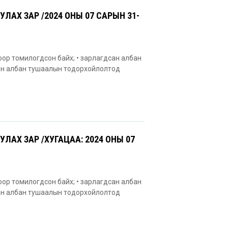
АХ ЗАР /2024 ОНЫ 07 САРЫН 31-
оор томилогдсон байх; • зарлагдсан албан
сан албан тушаалын тодорхойлолтод
АХ ЗАР /ХУГАЦАА: 2024 ОНЫ 07
оор томилогдсон байх; • зарлагдсан албан
сан албан тушаалын тодорхойлолтод