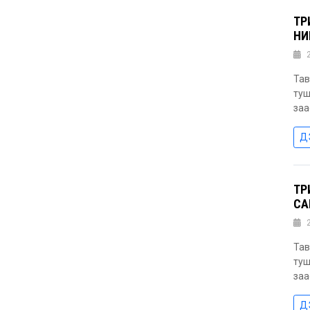
ТӨ
НИ
Тав
туш
заа
Д
ТӨ
СА
Тав
туш
заа
Д