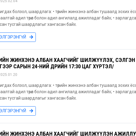
2025.02.04
игдах болзол, шаардлага: • төрийн жинхэнэ албан тушаалд зохих ёс
аалтай адил төрөл болон адил ангилалд ажилладаг байх; • зарлагд
сан тусгай шаардлагыг хангасан байх.
ЭЛГЭРЭНГҮЙ
РИЙН ЖИНХЭНЭ АЛБАН ХААГЧИЙГ ШИЛЖҮҮЛЭХ, СЭЛГЭН 
ГЭЭР САРЫН 24-НИЙ ӨДРИЙН 17:30 ЦАГ ХҮРТЭЛ/
2025.01.20
игдах болзол, шаардлага: • төрийн жинхэнэ албан тушаалд зохих ёс
аалтай адил төрөл болон адил ангилалд ажилладаг байх; • зарлагд
сан тусгай шаардлагыг хангасан байх.
ЭЛГЭРЭНГҮЙ
РИЙН ЖИНХЭНЭ АЛБАН ХААГЧИЙГ ШИЛЖҮҮЛЭН АЖИЛЛУУЛ