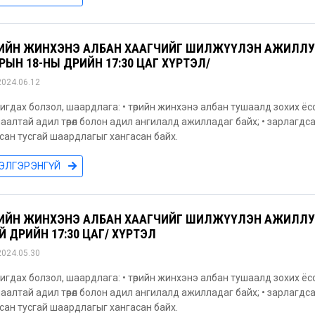
РИЙН ЖИНХЭНЭ АЛБАН ХААГЧИЙГ ШИЛЖҮҮЛЭН АЖИЛЛУУЛ
РЫН 18-НЫ ӨДРИЙН 17:30 ЦАГ ХҮРТЭЛ/
2024.06.12
игдах болзол, шаардлага: • төрийн жинхэнэ албан тушаалд зохих ёс
аалтай адил төрөл болон адил ангилалд ажилладаг байх; • зарлагд
сан тусгай шаардлагыг хангасан байх.
ЭЛГЭРЭНГҮЙ
РИЙН ЖИНХЭНЭ АЛБАН ХААГЧИЙГ ШИЛЖҮҮЛЭН АЖИЛЛУУЛ
Й ӨДРИЙН 17:30 ЦАГ/ ХҮРТЭЛ
2024.05.30
игдах болзол, шаардлага: • төрийн жинхэнэ албан тушаалд зохих ёс
аалтай адил төрөл болон адил ангилалд ажилладаг байх; • зарлагд
сан тусгай шаардлагыг хангасан байх.