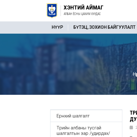
ХЭНТИЙ АЙМАГ
АЛБАН ЁСНЫ ЦАХИМ ХУУДАС
НҮҮР
БҮТЭЦ, ЗОХИОН БАЙГУУЛАЛТ
Нүү
ТӨ
Ерөнхий шалгалт
ДУ
Төрийн албаны тусгай
шалгалтын зар /удирдах/