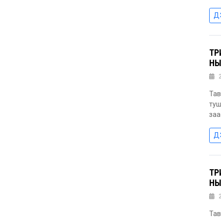
Д
ТӨ
НЫ
Тав
туш
заа
Д
ТӨ
НЫ
Тав