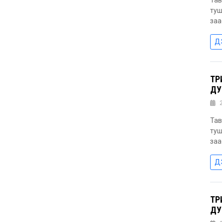
Тав
туш
заа
Д
ТӨ
ДУ
Тав
туш
заа
Д
ТӨ
ДУ