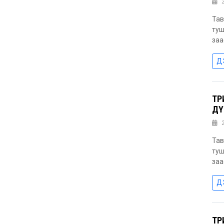
Тав
туш
заа
Д
ТӨ
ДҮ
Тав
туш
заа
Д
ТӨ