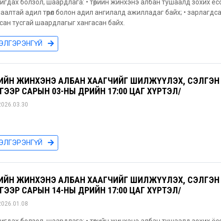
игдах болзол, шаардлага: • төрийн жинхэнэ албан тушаалд зохих ёс
аалтай адил төрөл болон адил ангилалд ажилладаг байх; • зарлагд
сан тусгай шаардлагыг хангасан байх.
ЭЛГЭРЭНГҮЙ
РИЙН ЖИНХЭНЭ АЛБАН ХААГЧИЙГ ШИЛЖҮҮЛЭХ, СЭЛГЭН 
ГЭЭР САРЫН 03-НЫ ӨДРИЙН 17:00 ЦАГ ХҮРТЭЛ/
2026.03.30
ЭЛГЭРЭНГҮЙ
РИЙН ЖИНХЭНЭ АЛБАН ХААГЧИЙГ ШИЛЖҮҮЛЭХ, СЭЛГЭН 
ГЭЭР САРЫН 14-НЫ ӨДРИЙН 17:00 ЦАГ ХҮРТЭЛ/
2026.01.08