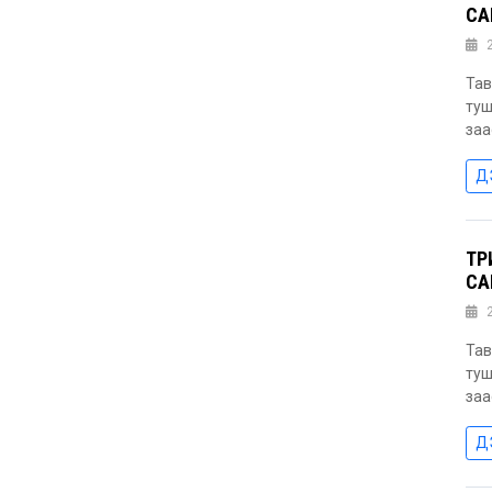
СА
Тав
туш
заа
Д
ТӨ
СА
Тав
туш
заа
Д