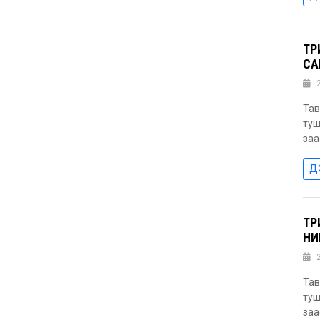
ТӨ
СА
Тав
туш
заа
Д
ТӨ
НИ
Тав
туш
заа