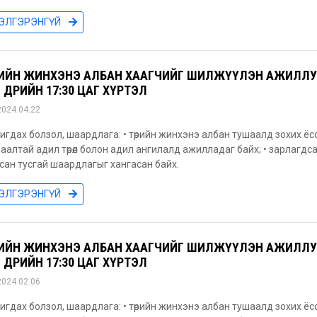
ЭЛГЭРЭНГҮЙ
РИЙН ЖИНХЭНЭ АЛБАН ХААГЧИЙГ ШИЛЖҮҮЛЭН АЖИЛЛУУЛ
 ӨДРИЙН 17:30 ЦАГ ХҮРТЭЛ
2024.04.22
игдах болзол, шаардлага: • төрийн жинхэнэ албан тушаалд зохих ёс
аалтай адил төрөл болон адил ангилалд ажилладаг байх; • зарлагд
сан тусгай шаардлагыг хангасан байх.
ЭЛГЭРЭНГҮЙ
РИЙН ЖИНХЭНЭ АЛБАН ХААГЧИЙГ ШИЛЖҮҮЛЭН АЖИЛЛУУЛ
 ӨДРИЙН 17:30 ЦАГ ХҮРТЭЛ
2024.02.06
игдах болзол, шаардлага: • төрийн жинхэнэ албан тушаалд зохих ёс