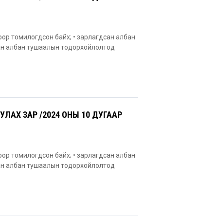
оор томилогдсон байх; • зарлагдсан албан
сан албан тушаалын тодорхойлолтод
АХ ЗАР /2024 ОНЫ 10 ДУГААР
оор томилогдсон байх; • зарлагдсан албан
сан албан тушаалын тодорхойлолтод