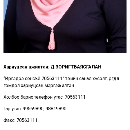
Хариуцсан ажилтан: Д.ЗОРИГТБАЯСГАЛАН
“Иргэдээ сонсъё 70563111” төвийн санал хүсэлт, өргөдөл
гомдол хариуцсан мэргэжилтэн
Холбоо барих телефон утас: 70563111
Гар утас: 99569890, 98819890
Факс: 70563111