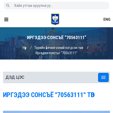
ENG
ИРГЭДЭЭ СОНСЪЁ “70563111”
Нүүр
Төрийн үйлчилгээний нэгдсэн төв
Иргэдээ сонсъё “70563111”
ДЭД ЦЭС
ИРГЭДЭЭ СОНСЪЁ "70563111" ТӨВ