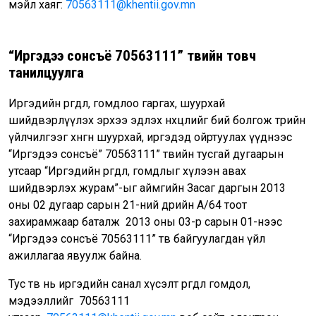
мэйл хаяг:
70563111@khentii.gov.mn
“Иргэдээ сонсъё 70563111” төвийн товч
танилцуулга
Иргэдийн өргөдөл, гомдлоо гаргах, шуурхай
шийдвэрлүүлэх эрхээ эдлэх нөхцөлийг бий болгож төрийн
үйлчилгээг хөнгөн шуурхай, иргэдэд ойртуулах үүднээс
“Иргэдээ сонсъё” 70563111” төвийн тусгай дугаарын
утсаар “Иргэдийн өргөдөл, гомдлыг хүлээн авах
шийдвэрлэх журам”-ыг аймгийн Засаг даргын 2013
оны 02 дугаар сарын 21-ний өдрийн А/64 тоот
захирамжаар баталж 2013 оны 03-р сарын 01-нээс
“Иргэдээ сонсъё 70563111” төв байгуулагдан үйл
ажиллагаа явуулж байна.
Тус төв нь иргэдийн санал хүсэлт өргөдөл гомдол,
мэдээллийг 70563111