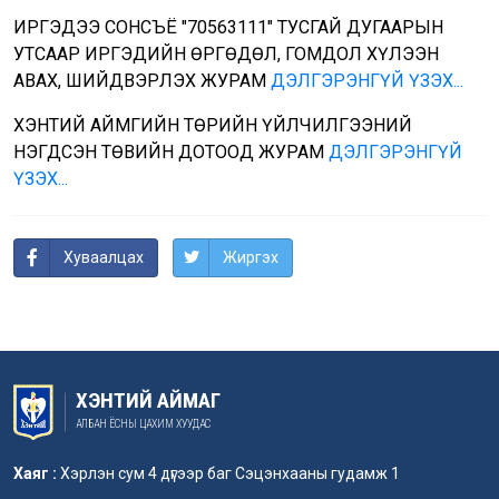
ИРГЭДЭЭ СОНСЪЁ "70563111" ТУСГАЙ ДУГААРЫН
УТСААР ИРГЭДИЙН ӨРГӨДӨЛ, ГОМДОЛ ХҮЛЭЭН
АВАХ, ШИЙДВЭРЛЭХ ЖУРАМ
ДЭЛГЭРЭНГҮЙ ҮЗЭХ...
ХЭНТИЙ АЙМГИЙН ТӨРИЙН ҮЙЛЧИЛГЭЭНИЙ
НЭГДСЭН ТӨВИЙН ДОТООД ЖУРАМ
ДЭЛГЭРЭНГҮЙ
ҮЗЭХ...
Хуваалцах
Жиргэх
ХЭНТИЙ АЙМАГ
АЛБАН ЁСНЫ ЦАХИМ ХУУДАС
Хаяг :
Хэрлэн сум 4 дүгээр баг Сэцэнхааны гудамж 1