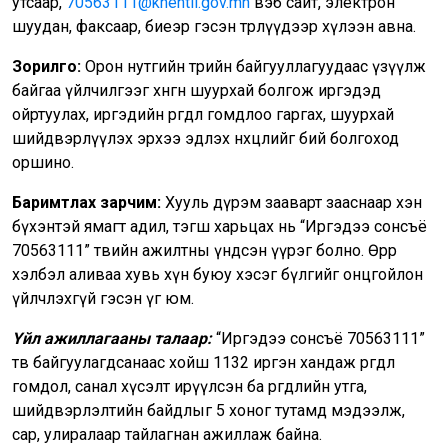
утсаар,
70563111@khentii.gov.mn
вэб сайт, электрон
шуудан, факсаар, биеэр гэсэн төрлүүдээр хүлээн авна.
Зорилго:
Орон нутгийн төрийн байгууллагуудаас үзүүлж
байгаа үйлчилгээг хөнгөн шуурхай болгож иргэдэд
ойртуулах, иргэдийн өргөдөл гомдлоо гаргах, шуурхай
шийдвэрлүүлэх эрхээ эдлэх нөхцлийг бий болгоход
оршино.
Баримтлах зарчим:
Хууль дүрэм зааварт зааснаар хэн
бүхэнтэй ямагт адил, тэгш харьцах нь “Иргэдээ сонсъё
70563111” төвийн ажилтны үндсэн үүрэг болно. Өөрөөр
хэлбэл аливаа хувь хүн буюу хэсэг бүлгийг онцгойлон
үйлчлэхгүй гэсэн үг юм.
Үйл ажиллагааны талаар:
“Иргэдээ сонсъё 70563111”
төв байгуулагдсанаас хойш 1132 иргэн хандаж өргөдөл
гомдол, санал хүсэлт ирүүлсэн ба өргөдлийн утга,
шийдвэрлэлтийн байдлыг 5 хоног тутамд мэдээлж,
сар, улиралаар тайлагнан ажиллаж байна.