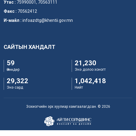
Утас :
75990001, 70563111
Факс :
70562412
И-майл :
infoazdtg@khentii.gov.mn
САЙТЫН ХАНДАЛТ
59
21,230
Өнөөдөр
Энэ долоо хоногт
29,322
1,042,418
Энэ сард
Нийт
Зохиогчийн эрх хуулиар хамгаалагдсан. © 2026