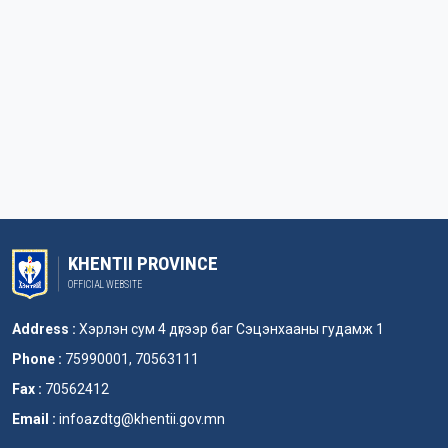
KHENTII PROVINCE
OFFICIAL WEBSITE
Address :
Хэрлэн сум 4 дүгээр баг Сэцэнхааны гудамж 1
Phone :
75990001, 70563111
Fax :
70562412
Email :
infoazdtg@khentii.gov.mn