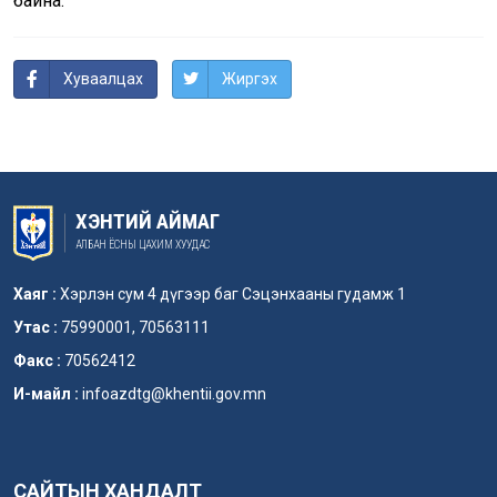
байна.
Хуваалцах
Жиргэх
ХЭНТИЙ АЙМАГ
АЛБАН ЁСНЫ ЦАХИМ ХУУДАС
Хаяг :
Хэрлэн сум 4 дүгээр баг Сэцэнхааны гудамж 1
Утас :
75990001, 70563111
Факс :
70562412
И-майл :
infoazdtg@khentii.gov.mn
САЙТЫН ХАНДАЛТ