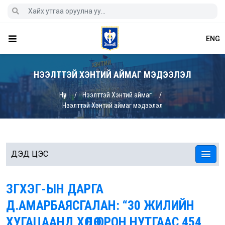
ENG
НЭЭЛТТЭЙ ХЭНТИЙ АЙМАГ МЭДЭЭЛЭЛ
Нүүр
Нээлттэй Хэнтий аймаг
Нээлттэй Хэнтий аймаг мэдээлэл
ДЭД ЦЭС
ЗГХЭГ-ЫН ДАРГА
Д.АМАРБАЯСГАЛАН: “30 ЖИЛИЙН
ХУГАЦААНД ХӨДӨӨ ОРОН НУТГААС 454