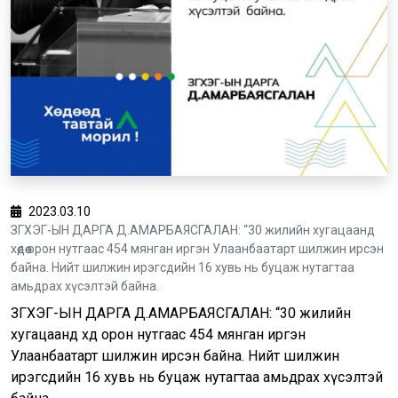
2023.03.10
ЗГХЭГ-ЫН ДАРГА Д.АМАРБАЯСГАЛАН: “30 жилийн хугацаанд
хөдөө орон нутгаас 454 мянган иргэн Улаанбаатарт шилжин ирсэн
байна. Нийт шилжин ирэгсдийн 16 хувь нь буцаж нутагтаа
амьдрах хүсэлтэй байна.
ЗГХЭГ-ЫН ДАРГА Д.АМАРБАЯСГАЛАН: “30 жилийн
хугацаанд хөдөө орон нутгаас 454 мянган иргэн
Улаанбаатарт шилжин ирсэн байна. Нийт шилжин
ирэгсдийн 16 хувь нь буцаж нутагтаа амьдрах хүсэлтэй