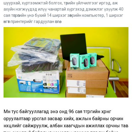
шуурхай, хүртээмжтэй болгох, төрийн үйлчилгээг иргэд, аж
ахуйн нэгжүүдэд илүү чанартай хүргэхэд дэмжлэг үзүүлж 40
сая төгрөгийн үнэ бүхий 14 ширхэг зөөврийн компьютер, 1 ширхэг
өнгөт принтерийг гардуулан өглөө.
Мөн тус байгууллагад энэ онд 96 сая төгрөгийн хөрөнгө
оруулалтаар урсгал засвар хийх, ажлын байрны орчин
нөхцөлийг сайжруулж, албан хаагчдын ажиллах орчны тав