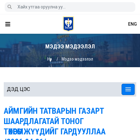
ENG
МЭДЭЭ МЭДЭЭЛЭЛ
Нүүр
Мэдээ мэдээлэл
ДЭД ЦЭС
АЙМГИЙН ТАТВАРЫН ГАЗАРТ
ШААРДЛАГАТАЙ ТОНОГ
ТӨХӨӨРӨМЖҮҮДИЙГ ГАРДУУЛЛАА