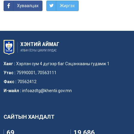
Хуваалцах
Жиргэх
ХЭНТИЙ АЙМАГ
АЛБАН ЁСНЫ ЦАХИМ ХУУДАС
Хаяг :
Хэрлэн сум 4 дүгээр баг Сэцэнхааны гудамж 1
Утас :
75990001, 70563111
Факс :
70562412
И-майл :
infoazdtg@khentii.gov.mn
САЙТЫН ХАНДАЛТ
69
19,686