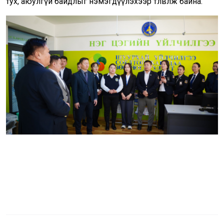
тух, аюулгүй байдлыг нэмэгдүүлэхээр төлөвлөж байна.