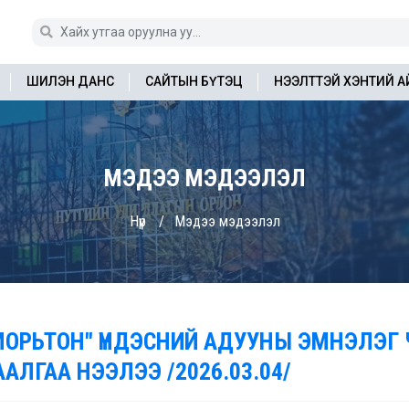
ШИЛЭН ДАНС
САЙТЫН БҮТЭЦ
НЭЭЛТТЭЙ ХЭНТИЙ 
МЭДЭЭ МЭДЭЭЛЭЛ
Нүүр
Мэдээ мэдээлэл
МОРЬТОН" ҮНДЭСНИЙ АДУУНЫ ЭМНЭЛЭГ Ч
ААЛГАА НЭЭЛЭЭ /2026.03.04/