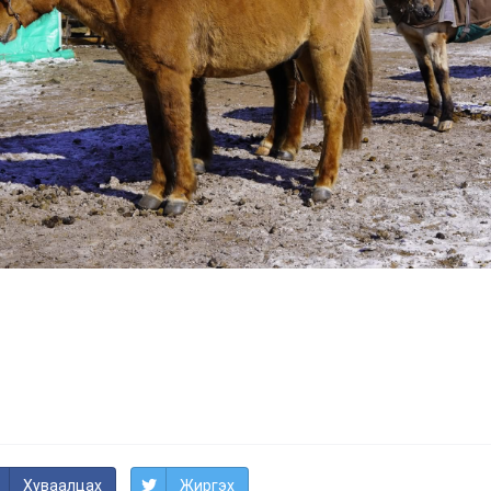
Хуваалцах
Жиргэх