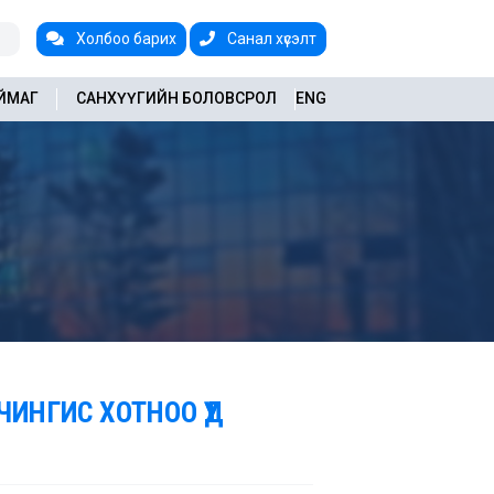
Холбоо барих
Санал хүсэлт
АЙМАГ
САНХҮҮГИЙН БОЛОВСРОЛ
ENG
ИНГИС ХОТНОО ҮҮД