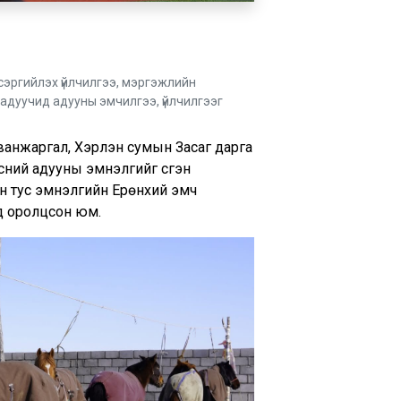
 сэргийлэх үйлчилгээ, мэргэжлийн
, адуучид адууны эмчилгээ, үйлчилгээг
ванжаргал, Хэрлэн сумын Засаг дарга
сний адууны эмнэлгийг үүсгэн
он тус эмнэлгийн Ерөнхий эмч
ид оролцсон юм.