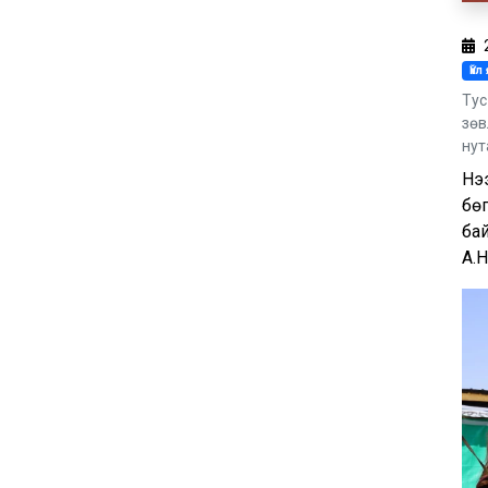
Үй
Тус
зөв
нут
Нэ
бөг
ба
А.Н