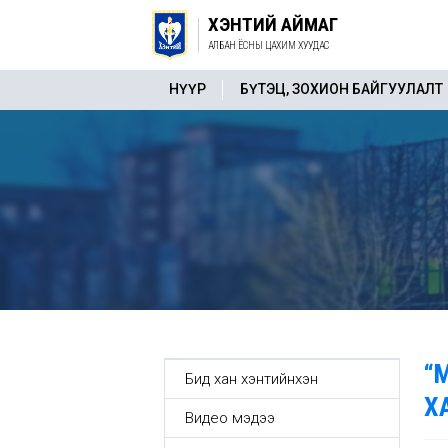
ХЭНТИЙ АЙМАГ
АЛБАН ЁСНЫ ЦАХИМ ХУУДАС
НҮҮР
БҮТЭЦ, ЗОХИОН БАЙГУУЛАЛТ
“
Бид хан хэнтийнхэн
Х
Видео мэдээ