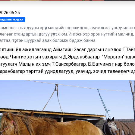
2026.05.25
л явдлын мэдээ
 эмнэлэг нь адууны эрүүл мэндийн оношилгоо, эмчилгээ, урьдчилан
лөгөөг стандартын дагуу үзүүлэх юм. Ингэснээр орон нутгийн малчид
агтаа, түргэн шуурхай авах боломж бүрдэж байна.
элтийн үйл ажиллагаанд Аймгийн Засаг даргын зөвлөх Г.Тай
өөд Чингис хотын захирагч Д.Эрдэнэбаатар, "Морьтон" үндэ
йгуулагч Малын их эмч Т.Сансарбаатар, Б.Батчимэг нар бол
аранбаатар тэргүүтэй удирдлагууд, уяачид, зочид төлөөлөгч