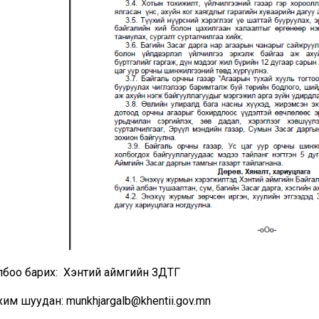
лбоо барих: Хэнтий аймгийн ЗДТГ
им шуудан: munkhjargalb@khentii.gov.mn