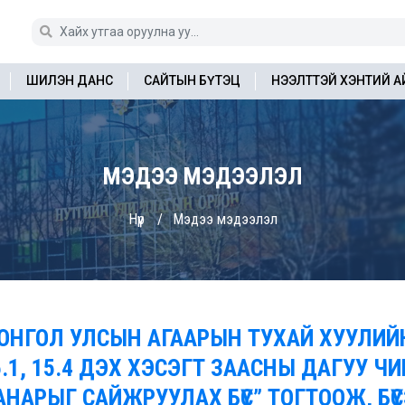
ШИЛЭН ДАНС
САЙТЫН БҮТЭЦ
НЭЭЛТТЭЙ ХЭНТИЙ 
МЭДЭЭ МЭДЭЭЛЭЛ
Нүүр
Мэдээ мэдээлэл
ОНГОЛ УЛСЫН АГААРЫН ТУХАЙ ХУУЛИЙН
5.1, 15.4 ДЭХ ХЭСЭГТ ЗААСНЫ ДАГУУ Ч
АНАРЫГ САЙЖРУУЛАХ БҮС” ТОГТООЖ, Б