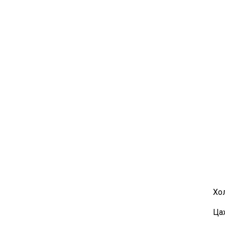
Хо
Цах