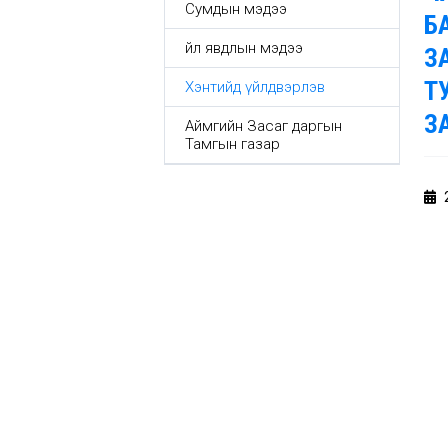
Сумдын мэдээ
Б
Үйл явдлын мэдээ
З
Т
Хэнтийд үйлдвэрлэв
З
Аймгийн Засаг даргын
Тамгын газар