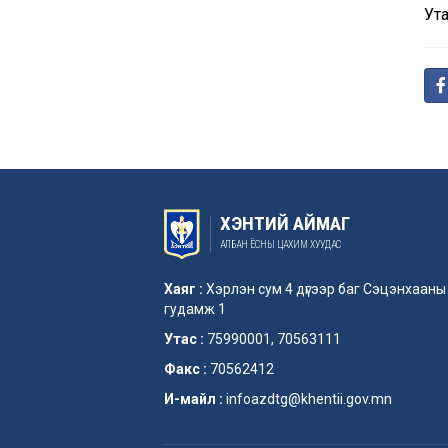
Ута
ХЭНТИЙ АЙМАГ
АЛБАН ЁСНЫ ЦАХИМ ХУУДАС
Хаяг :
Хэрлэн сум 4 дүгээр баг Сэцэнхааны
гудамж 1
Утас :
75990001, 70563111
Факс :
70562412
И-майл :
infoazdtg@khentii.gov.mn