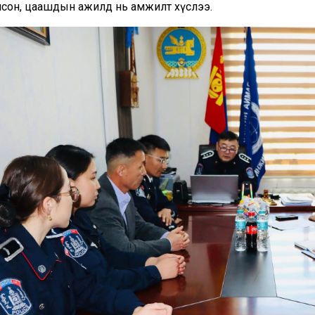
нсон, цаашдын ажилд нь амжилт хүслээ.