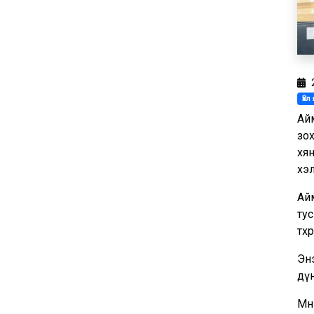
Үй
Айм
зо
хя
хэ
Айм
тус
төх
Энэ
дүн
Мөн