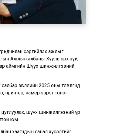
эс урьдчилан сэргийлэх ажлыг
ТХ-ын Ажлын албаны Хууль эрх зүй,
р нар аймгийн Шүүх шинжилгээний
бар зөвлөлийн 2025 оны төлөвлөгөөнд
то, принтер, камер зэрэг тоног
т цуглуулах, шүүх шинжилгээний үр
лтой юм.
албан хаагчдын санал хүсэлтийг