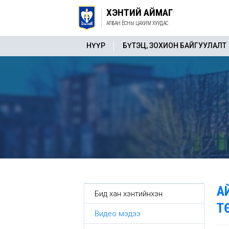
ХЭНТИЙ АЙМАГ
АЛБАН ЁСНЫ ЦАХИМ ХУУДАС
НҮҮР
БҮТЭЦ, ЗОХИОН БАЙГУУЛАЛТ
А
Бид хан хэнтийнхэн
Т
Видео мэдээ