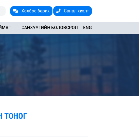
Холбоо барих
Санал хүсэлт
АЙМАГ
САНХҮҮГИЙН БОЛОВСРОЛ
ENG
Н ТОНОГ