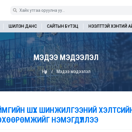
ШИЛЭН ДАНС
САЙТЫН БҮТЭЦ
НЭЭЛТТЭЙ ХЭНТИЙ 
МЭДЭЭ МЭДЭЭЛЭЛ
Нүүр
Мэдээ мэдээлэл
ЙМГИЙН ШҮҮХ ШИНЖИЛГЭЭНИЙ ХЭЛТСИЙ
ӨХӨӨРӨМЖИЙГ НЭМЭГДҮҮЛЛЭЭ