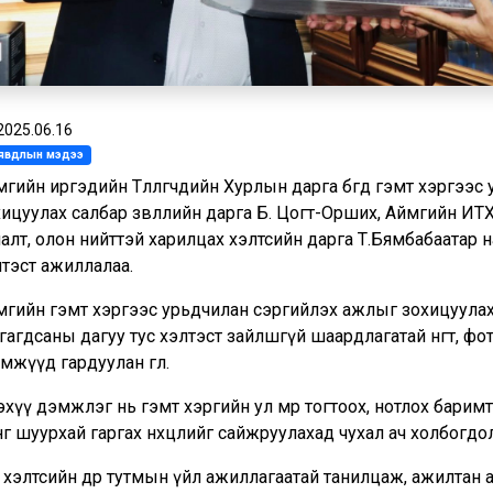
2025.06.16
л явдлын мэдээ
гийн иргэдийн Төлөөлөгчдийн Хурлын дарга бөгөөд гэмт хэргэ
хицуулах салбар зөвлөлийн дарга Б. Цогт-Орших, Аймгийн И
налт, олон нийттэй харилцах хэлтсийн дарга Т.Бямбабаата
лтэст ажиллалаа.
гийн гэмт хэргээс урьдчилан сэргийлэх ажлыг зохицуулах сал
гагдсаны дагуу тус хэлтэст зайлшгүй шаардлагатай өнгөт, фо
өөрөмжүүд гардуулан өглөө.
хүү дэмжлэг нь гэмт хэргийн ул мөр тогтоох, нотлох барим
г шуурхай гаргах нөхцөлийг сайжруулахад чухал ач холбогдо
 хэлтсийн өдөр тутмын үйл ажиллагаатай танилцаж, ажилтан 