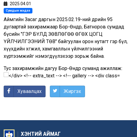
2025.04.01
Сумдын мэдээ
Аймгийн Засаг даргын 2025.02.19-ний өдрийн 95
дугаартай захирамжаар Бор-Өндөр, Батноров сумдад
бүсийн "ГЭР БҮЛД ЗӨВЛӨГӨӨ ӨГӨХ ЦОГЦ
ҮЙЛЧИЛГЭЭНИЙ ТӨВ" байгуулан орон нутагт гэр бүл,
хүүхдийн хөгжил, хамгааллын үйлчилгээний
хүртээмжийг нэмэгдүүлэхээр зорьж байна.
Тус захирамжийн дагуу Бор-Өндөр суманд ажиллаж:
Хуваалцах
Жиргэх
ХЭНТИЙ АЙМАГ