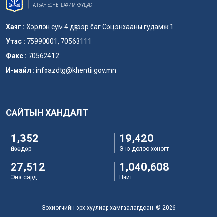
АЛБАН ЁСНЫ ЦАХИМ ХУУДАС
Хаяг :
Хэрлэн сум 4 дүгээр баг Сэцэнхааны гудамж 1
Утас :
75990001, 70563111
Факс :
70562412
И-майл :
infoazdtg@khentii.gov.mn
САЙТЫН ХАНДАЛТ
1,352
19,420
Өнөөдөр
Энэ долоо хоногт
27,512
1,040,608
Энэ сард
Нийт
Зохиогчийн эрх хуулиар хамгаалагдсан. © 2026