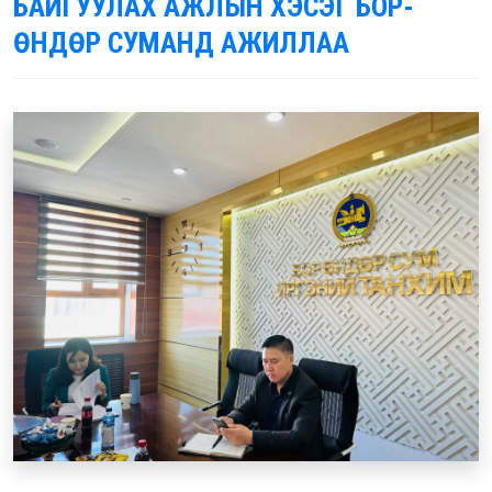
БАЙГУУЛАХ АЖЛЫН ХЭСЭГ БОР-
ӨНДӨР СУМАНД АЖИЛЛАА