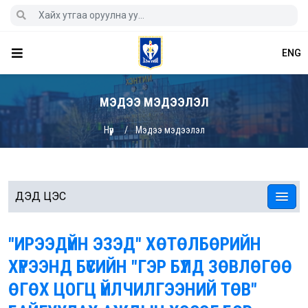
ENG
МЭДЭЭ МЭДЭЭЛЭЛ
Нүүр
Мэдээ мэдээлэл
ДЭД ЦЭС
"ИРЭЭДҮЙН ЭЗЭД" ХӨТӨЛБӨРИЙН
ХҮРЭЭНД БҮСИЙН "ГЭР БҮЛД ЗӨВЛӨГӨӨ
ӨГӨХ ЦОГЦ ҮЙЛЧИЛГЭЭНИЙ ТӨВ"