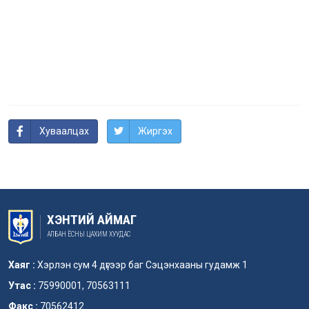
Хуваалцах
Жиргэх
ХЭНТИЙ АЙМАГ
АЛБАН ЁСНЫ ЦАХИМ ХУУДАС
Хаяг :
Хэрлэн сум 4 дүгээр баг Сэцэнхааны гудамж 1
Утас :
75990001, 70563111
Факс :
70562412