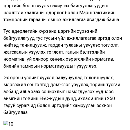
цэргийн болон хууль сахиулах байгууллагуудын
нээлттэй хаалганы өдөрлөг болон Марш тактикийн
тэмцээний гарааны өмнөх ажиллагаа явагдаж байна.
Тус өдөрлөгийн хүрээнд цэргийн хүрээний
байгууллагууд тус тусын үйл ажиллагаагаа иргэд олон
нийтэд танилцуулж, гардан тулааны үзүүлэх тоглолт,
жагсаалын үзүүлэх тоглолт, галын бэлтгэлийн
норматив, үй олноор хөнөөх хэрэгслийн норматив,
биеийн тамирын нормативуудыг үзүүллээ.
Эх оронч үзлийг хүүхэд залуучуудад төлөвшүүлэх,
мэргэжил сонголтод дэмжлэг үзүүлэх, төрийн тусгай
албанд алба хаах сонирхлыг нэмэгдүүлэх үүднээс
аймгийн төвийн ЕБС-иудын дунд, ахлах ангийн 250
гаруй сурагчид болон иргэдийг хамруулан зохион
байгууллаа.