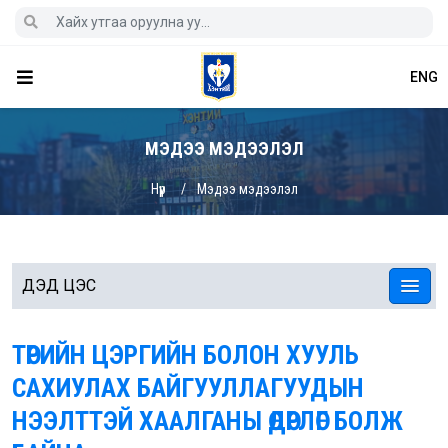
ENG
МЭДЭЭ МЭДЭЭЛЭЛ
Нүүр
Мэдээ мэдээлэл
ДЭД ЦЭС
ТӨРИЙН ЦЭРГИЙН БОЛОН ХУУЛЬ
САХИУЛАХ БАЙГУУЛЛАГУУДЫН
НЭЭЛТТЭЙ ХААЛГАНЫ ӨДӨРЛӨГ БОЛЖ