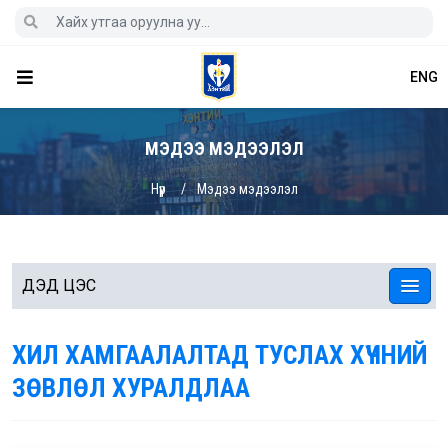
ENG
МЭДЭЭ МЭДЭЭЛЭЛ
Нүүр
Мэдээ мэдээлэл
ДЭД ЦЭС
ХИЛ ХАМГААЛАЛТАД ТУСЛАХ ХҮЧНИЙ
ЗӨВЛӨЛ ХУРАЛДЛАА