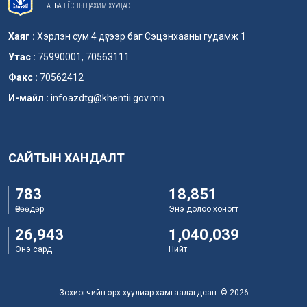
АЛБАН ЁСНЫ ЦАХИМ ХУУДАС
Хаяг :
Хэрлэн сум 4 дүгээр баг Сэцэнхааны гудамж 1
Утас :
75990001, 70563111
Факс :
70562412
И-майл :
infoazdtg@khentii.gov.mn
САЙТЫН ХАНДАЛТ
783
18,851
Өнөөдөр
Энэ долоо хоногт
26,943
1,040,039
Энэ сард
Нийт
Зохиогчийн эрх хуулиар хамгаалагдсан. © 2026