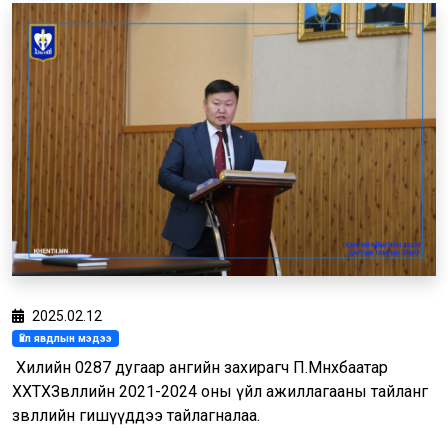
2025.02.12
Үйл явдлын мэдээ
Хилийн 0287 дугаар ангийн захирагч П.Мөнхбаатар
ХХТХЗөвлөлийн 2021-2024 оны үйл ажиллагааны тайланг
зөвлөлийн гишүүддээ тайлагналаа.