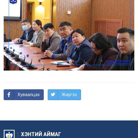
Хуваалцах
Жиргэх
ХЭНТИЙ АЙМАГ