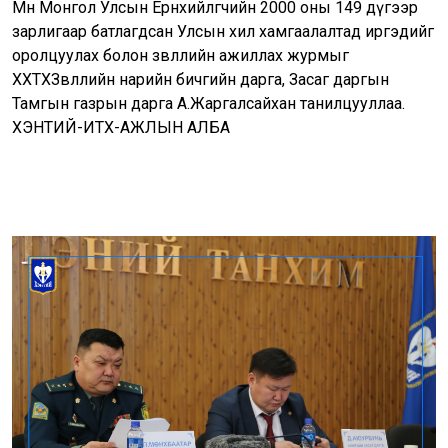
Мөн Монгол Улсын Ерөнхийлөгчийн 2000 оны 149 дүгээр
зарлигаар батлагдсан Улсын хил хамгаалалтад иргэдийг
оролцуулах болон зөвлөлийн ажиллах журмыг
ХХТХЗөвлөлийн нарийн бичгийн дарга, Засаг даргын
Тамгын газрын дарга А.Жаргалсайхан танилцууллаа.
ХЭНТИЙ-ИТХ-АЖЛЫН АЛБА