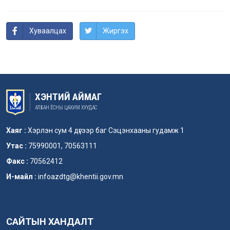
Хуваалцах
Жиргэх
ХЭНТИЙ АЙМАГ
АЛБАН ЁСНЫ ЦАХИМ ХУУДАС
Хаяг :
Хэрлэн сум 4 дүгээр баг Сэцэнхааны гудамж 1
Утас :
75990001, 70563111
Факс :
70562412
И-майл :
infoazdtg@khentii.gov.mn
САЙТЫН ХАНДАЛТ