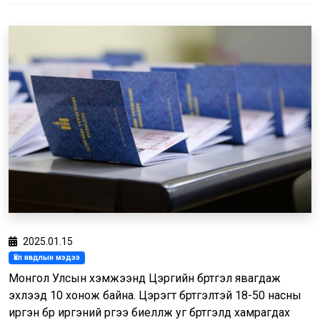
2025.01.15
Үйл явдлын мэдээ
Монгол Улсын хэмжээнд Цэргийн бүртгэл явагдаж
эхлээд 10 хонож байна. Цэрэгт бүртгэлтэй 18-50 насны
иргэн бүр иргэний үүргээ биелүүлж уг бүртгэлд хамрагдах