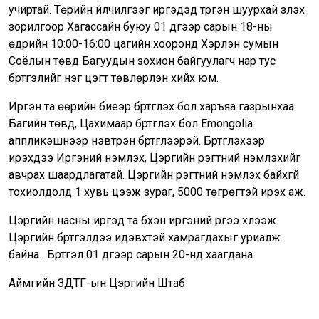
учиртай. Төрийн үйлчилгээг иргэдэд түргэн шуурхай үзүүлэх
зорилгоор Хагассайн буюу 01 дүгээр сарын 18-ны
өдрийн 10:00-16:00 цагийн хооронд Хэрлэн сумын
Соёлын төвд Багуудын зохион байгуулагч нар тус
бүртгэлийг нэг цэгт төвлөрүүлэн хийх юм.
Иргэн та өөрийн биеэр бүртгүүлэх бол харъяа газрынхаа
Багийн төвд, Цахимаар бүртгүүлэх бол Emongolia
аппликэшнээр нэвтрэн бүртгүүлээрэй. Бүртгүүлэхээр
ирэхдээ Иргэний үнэмлэх, Цэргийн үүрэгтний үнэмлэхийг
авчрах шаардлагатай. Цэргийн үүрэгтний үнэмлэх байхгүй
тохиолдолд 1 хувь цээж зураг, 5000 төгрөгтэй ирэх аж.
Цэргийн насны иргэд та бүхэн иргэний үүргээ хүлээж
Цэргийн бүртгэлдээ идэвхтэй хамрагдахыг уриалж
байна. Бүртгэл 01 дүгээр сарын 20-нд хаагдана.
Аймгийн ЗДТГ-ын Цэргийн Штаб