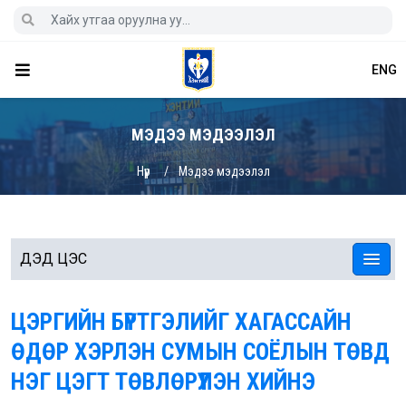
ENG
МЭДЭЭ МЭДЭЭЛЭЛ
Нүүр
Мэдээ мэдээлэл
ДЭД ЦЭС
ЦЭРГИЙН БҮРТГЭЛИЙГ ХАГАССАЙН
ӨДӨР ХЭРЛЭН СУМЫН СОЁЛЫН ТӨВД
НЭГ ЦЭГТ ТӨВЛӨРҮҮЛЭН ХИЙНЭ