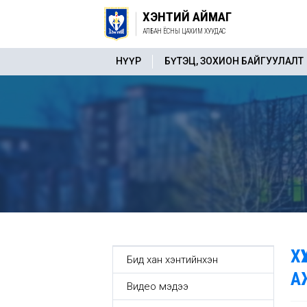
ХЭНТИЙ АЙМАГ
АЛБАН ЁСНЫ ЦАХИМ ХУУДАС
НҮҮР
БҮТЭЦ, ЗОХИОН БАЙГУУЛАЛТ
Х
Бид хан хэнтийнхэн
А
Видео мэдээ