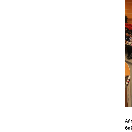
Ай
ба