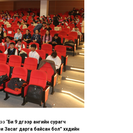
ээ “
Би 9 дүгээр ангийн сурагч
 Засаг дарга байсан бол” хүүхдийн