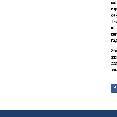
хэ
үед
сан
Тий
илэ
хө
гэ
Энэ
аж
хүү
за