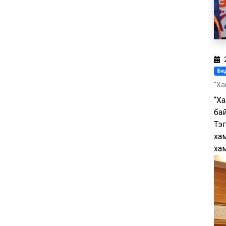
Бид
“Ха
“Ха
бай
Тэг
хам
ха