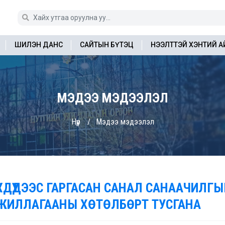
ШИЛЭН ДАНС
САЙТЫН БҮТЭЦ
НЭЭЛТТЭЙ ХЭНТИЙ 
МЭДЭЭ МЭДЭЭЛЭЛ
Нүүр
Мэдээ мэдээлэл
ҮҮХДҮҮДЭЭС ГАРГАСАН САНАЛ САНААЧИЛГЫ
ЖИЛЛАГААНЫ ХӨТӨЛБӨРТ ТУСГАНА