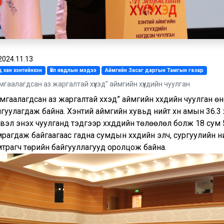
2024.11.13
 хан хэнтийнхэн
Үйл явдлын мэдээ
Аймгийн Засаг даргын Тамгын газар
мгаалагдсан аз жаргалтай хүүхэд” аймгийн хүүхдийн чуулган
мгаалагдсан аз жаргалтай хүүхэд” аймгийн хүүхдийн чуулган 
гуулагдаж байна. Хэнтий аймгийн хувьд нийт хүн амын 36.3 х
вэл энэхүү чуулганд тэдгээр хүүхдүүдийн төлөөлөл болж 18 сум 
рагдаж байгаагаас гадна сумдын хүүхдийн элч, сургуулийн н
мтрагч төрийн байгууллагууд оролцож байна.