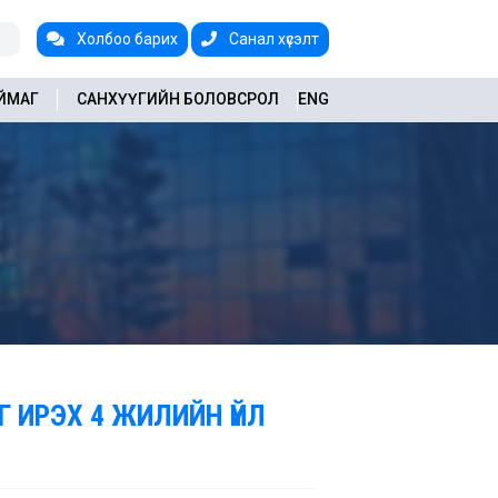
Холбоо барих
Санал хүсэлт
АЙМАГ
САНХҮҮГИЙН БОЛОВСРОЛ
ENG
Г ИРЭХ 4 ЖИЛИЙН ҮЙЛ