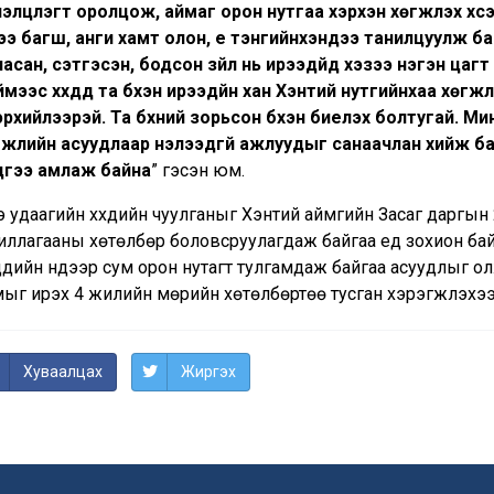
лэлцүүлэгт оролцож, аймаг орон нутгаа хэрхэн хөгжүүлэх х
ээ багш, анги хамт олон, үе тэнгийнхэндээ танилцуулж байла
асан, сэтгэсэн, бодсон зүйл нь ирээдүйд хэзээ нэгэн цагт
мээс хүүхдүүд та бүхэн ирээдүйн хан Хэнтий нутгийнхаа хөгж
рхийлээрэй. Та бүхний зорьсон бүхэн биелэх болтугай. Мин
гжлийн асуудлаар нэлээдгүй ажлуудыг санаачлан хийж ба
дгээ амлаж байна
” гэсэн юм.
 удаагийн хүүхдийн чуулганыг Хэнтий аймгийн Засаг даргын 2
иллагааны хөтөлбөр боловсруулагдаж байгаа үед зохион бай
хдүүдийн нүдээр сум орон нутагт тулгамдаж байгаа асуудлыг о
мыг ирэх 4 жилийн мөрийн хөтөлбөртөө тусган хэрэгжүүлэхэ
Хуваалцах
Жиргэх