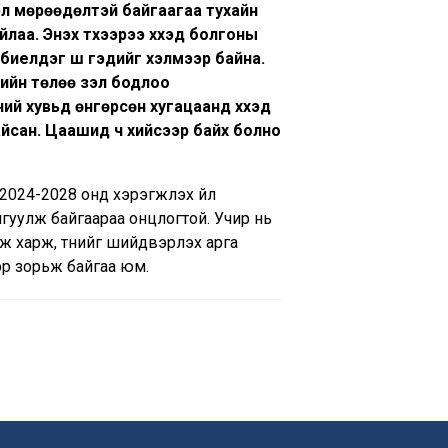
үсэл мөрөөдөлтэй байгаагаа тухайн
а. Энэхүү түүхээрээ хүүхэд болгоны
 биелдэг шүү гэдийг хэлмээр байна.
лийн төлөө үзэл бодлоо
ий хувьд өнгөрсөн хугацаанд хүүхэд
йсан. Цаашид ч хийсээр байх болно
024-2028 онд хэрэгжүүлэх үйл
гуулж байгаараа онцлогтой. Учир нь
лж харж, түүнийг шийдвэрлэх арга
эр зорьж байгаа юм.