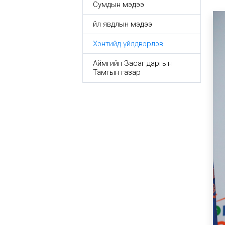
Сумдын мэдээ
Үйл явдлын мэдээ
Хэнтийд үйлдвэрлэв
Аймгийн Засаг даргын
Тамгын газар