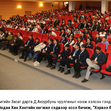
мгийн Засаг дарга Д.Аюурбунь чуулганыг нээж хэлсэн үгэнд
йхдаа Хан Хэнтийн хөгжил сэдвээр эссэ бичиж, “Хэрвээ би