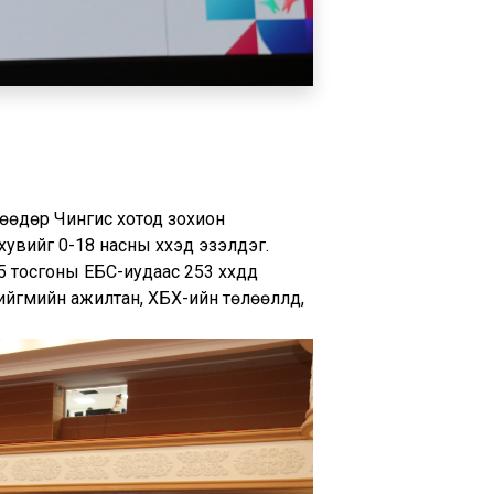
өнөөдөр Чингис хотод зохион
увийг 0-18 насны хүүхэд эзэлдэг.
5 тосгоны ЕБС-иудаас 253 хүүхдүүд
ийгмийн ажилтан, ХБХ-ийн төлөөллүүд,