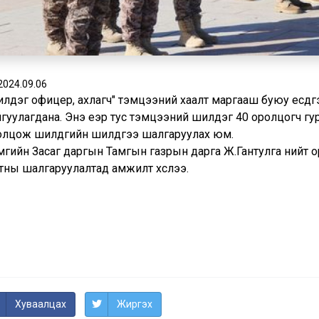
2024.09.06
илдэг офицер, ахлагч" тэмцээний хаалт маргааш буюу есдү
йгуулагдана. Энэ үеэр тус тэмцээний шилдэг 40 оролцогч г
олцож шилдгийн шилдгээ шалгаруулах юм.
мгийн Засаг даргын Тамгын газрын дарга Ж.Гантулга нийт о
тны шалгаруулалтад амжилт хүслээ.
Хуваалцах
Жиргэх