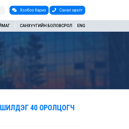
Холбоо барих
Санал хүсэлт
АЙМАГ
САНХҮҮГИЙН БОЛОВСРОЛ
ENG
 ШИЛДЭГ 40 ОРОЛЦОГЧ