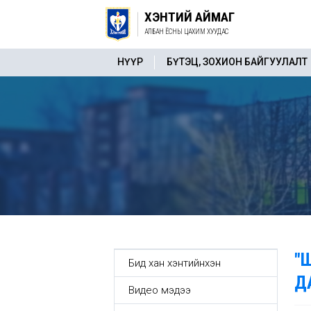
ХЭНТИЙ АЙМАГ
АЛБАН ЁСНЫ ЦАХИМ ХУУДАС
НҮҮР
БҮТЭЦ, ЗОХИОН БАЙГУУЛАЛТ
"
Бид хан хэнтийнхэн
ДА
Видео мэдээ