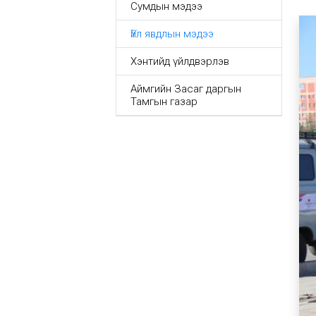
Сумдын мэдээ
Үйл явдлын мэдээ
Хэнтийд үйлдвэрлэв
Аймгийн Засаг даргын
Тамгын газар