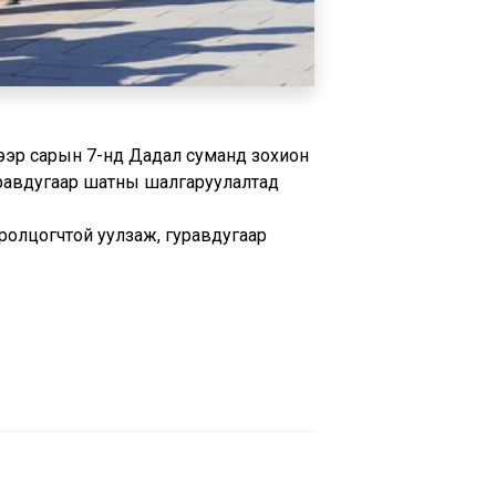
гээр сарын 7-нд Дадал суманд зохион
уравдугаар шатны шалгаруулалтад
ролцогчтой уулзаж, гуравдугаар