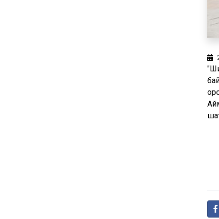
"Ш
ба
ор
Ай
ша