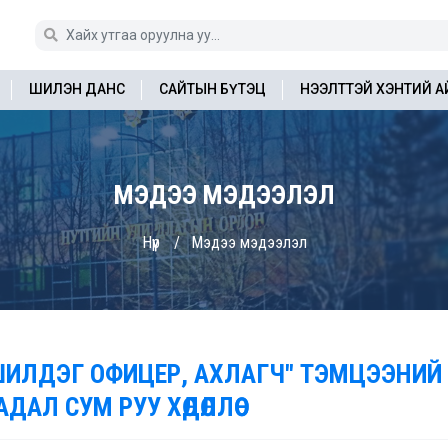
ШИЛЭН ДАНС
САЙТЫН БҮТЭЦ
НЭЭЛТТЭЙ ХЭНТИЙ 
МЭДЭЭ МЭДЭЭЛЭЛ
Нүүр
Мэдээ мэдээлэл
ШИЛДЭГ ОФИЦЕР, АХЛАГЧ" ТЭМЦЭЭНИЙ
ДАЛ СУМ РУУ ХӨДӨЛЛӨӨ