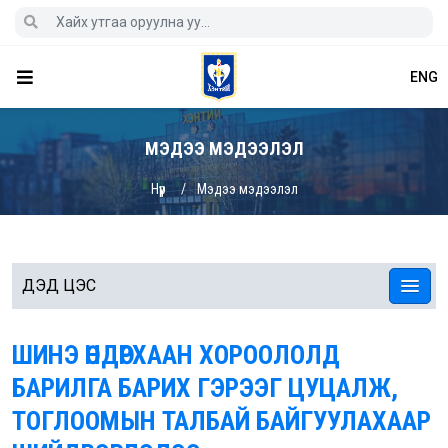
ENG
МЭДЭЭ МЭДЭЭЛЭЛ
Нүүр
Мэдээ мэдээлэл
ДЭД ЦЭС
ШИНЭ ӨНДӨРХААН ХОРООЛОЛД
БАРИЛГА БАРИХ ГЭРЭЭГ ЦУЦАЛЖ,
ТОГЛООМЫН ТАЛБАЙ БАЙГУУЛАХААР