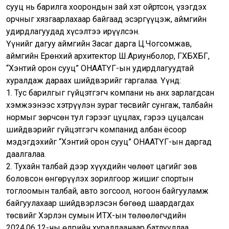
сууц нь барилга хоорондын зай хэт ойртсон, үзэгдэх
орчныг хязгаарлахаар байгаад эсэргүүцэж, аймгийн
удирдлагуудад хүсэлтээ ирүүлсэн.
Үүнийг дагуу аймгийн Засаг дарга Ц.Чогсомжав,
аймгийн Ерөнхий архитектор Ш.Ариунболор, ГХБХБГ,
“Хэнтий орон сууц” ОНӨААТҮГ-ын удирдлагуудтай
хуралдаж дараах шийдвэрийг гаргалаа. Үүнд:
1. Тус барилгыг гүйцэтгэгч компани нь анх зарлагдсан
хэмжээнээс хэтрүүлэн зураг төсвийг сунгаж, талбайн
нормыг зөрчсөн тул гэрээг цуцлах, гэрээ цуцалсан
шийдвэрийг гүйцэтгэгч компанид албан ёсоор
мэдэгдэхийг “Хэнтий орон сууц” ОНӨААТҮГ-ын даргад
даалгалаа.
2. Тухайн талбай дээр хүүхдийн чөлөөт цагийг зөв
боловсон өнгөрүүлэх зорилгоор жишиг спортын
тоглоомын талбай, авто зогсоол, ногоон байгууламж
байгуулахаар шийдвэрлэсэн бөгөөд шаардагдах
төсвийг Хэрлэн сумын ИТХ-ын төлөөлөгчдийн
2024.06.12-ны өдрийн хуралдаанаар батлууллаа.