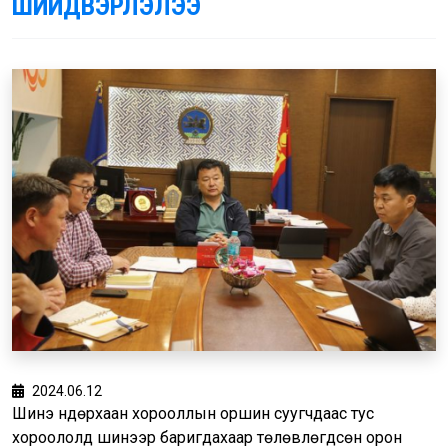
ШИЙДВЭРЛЭЛЭЭ
2024.06.12
Шинэ Өндөрхаан хорооллын оршин суугчдаас тус
хороололд шинээр баригдахаар төлөвлөгдсөн орон