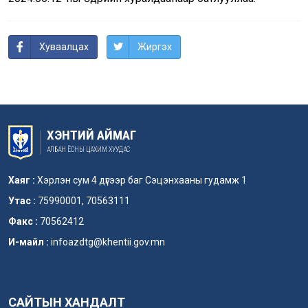
Хуваалцах
Жиргэх
ХЭНТИЙ АЙМАГ
АЛБАН ЁСНЫ ЦАХИМ ХУУДАС
Хаяг :
Хэрлэн сум 4 дүгээр баг Сэцэнхааны гудамж 1
Утас :
75990001, 70563111
Факс :
70562412
И-майл :
infoazdtg@khentii.gov.mn
САЙТЫН ХАНДАЛТ