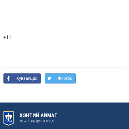
+11
Хуваалцах
Жиргэх
ХЭНТИЙ АЙМАГ
АЛБАН ЁСНЫ ЦАХИМ ХУУДАС