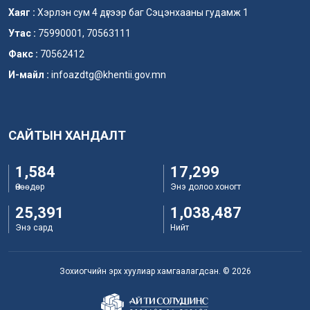
Хаяг :
Хэрлэн сум 4 дүгээр баг Сэцэнхааны гудамж 1
Утас :
75990001, 70563111
Факс :
70562412
И-майл :
infoazdtg@khentii.gov.mn
САЙТЫН ХАНДАЛТ
1,584
17,299
Өнөөдөр
Энэ долоо хоногт
25,391
1,038,487
Энэ сард
Нийт
Зохиогчийн эрх хуулиар хамгаалагдсан. © 2026