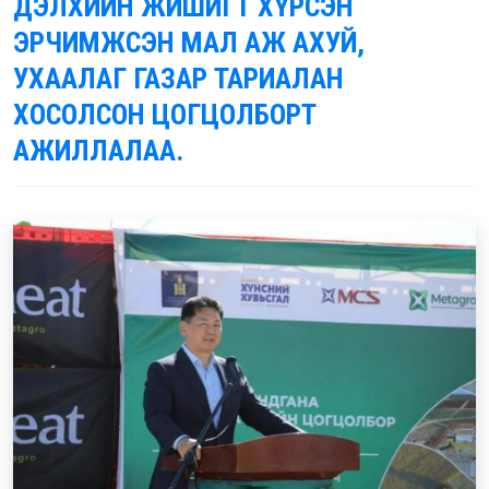
ДЭЛХИЙН ЖИШИГТ ХҮРСЭН
ЭРЧИМЖСЭН МАЛ АЖ АХУЙ,
УХААЛАГ ГАЗАР ТАРИАЛАН
ХОСОЛСОН ЦОГЦОЛБОРТ
АЖИЛЛАЛАА.