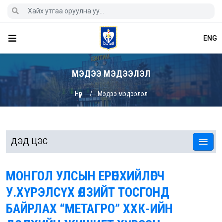
ENG
МЭДЭЭ МЭДЭЭЛЭЛ
Нүүр
Мэдээ мэдээлэл
ДЭД ЦЭС
МОНГОЛ УЛСЫН ЕРӨНХИЙЛӨГЧ
У.ХҮРЭЛСҮХ ӨЛЗИЙТ ТОСГОНД
БАЙРЛАХ “МЕТАГРО” ХХК-ИЙН