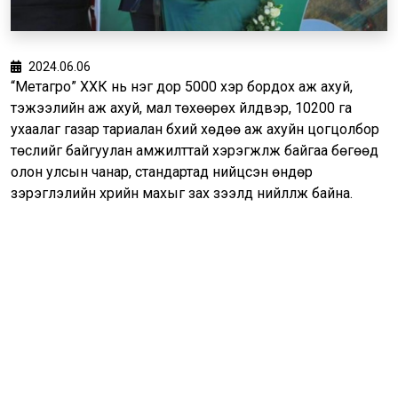
2024.06.06
“Метагро” ХХК нь нэг дор 5000 үхэр бордох аж ахуй,
тэжээлийн аж ахуй, мал төхөөрөх үйлдвэр, 10200 га
ухаалаг газар тариалан бүхий хөдөө аж ахуйн цогцолбор
төслийг байгуулан амжилттай хэрэгжүүлж байгаа бөгөөд
олон улсын чанар, стандартад нийцсэн өндөр
зэрэглэлийн үхрийн махыг зах зээлд нийлүүлж байна.