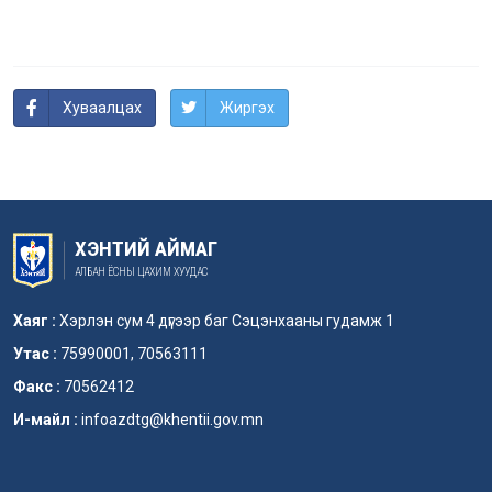
Хуваалцах
Жиргэх
ХЭНТИЙ АЙМАГ
АЛБАН ЁСНЫ ЦАХИМ ХУУДАС
Хаяг :
Хэрлэн сум 4 дүгээр баг Сэцэнхааны гудамж 1
Утас :
75990001, 70563111
Факс :
70562412
И-майл :
infoazdtg@khentii.gov.mn