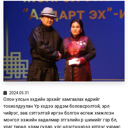
2024.05.31
Олон улсын хүүхдийн эрхийг хамгаалах өдрийг
тохиолдуулан Үр хүүхдээ эрдэм боловсролтой, эрүүл
чийрэг, зөв сэтгэлтэй иргэн болгон өсгөж хүмүүжүүлсэн
монгол ээжийн хөдөлмөр зүтгэлийн үр шимийг гэр бүл,
ураг төрөл, удам судар, улс үндэстнээрээ хүртдэг учраас