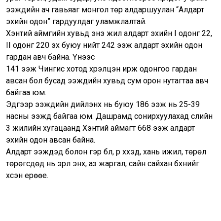
ээжүүдийн ач гавьяаг монгол төр алдаршуулан “Алдарт
эхийн одон” гардуулдаг уламжлалтай.
Хэнтий аймгийн хувьд энэ жил алдарт эхийн I одонг 22,
II одонг 220 эх буюу нийт 242 ээж алдарт эхийн одон
гардан авч байна. Үүнээс
141 ээж Чингис хотод хүрэлцэн ирж одонгоо гардан
авсан бол бусад ээжүүдийн хувьд сум орон нутагтаа авч
байгаа юм.
Эдгээр ээжүүдийн дийлэнх нь буюу 186 ээж нь 25-39
насны ээжүүд байгаа юм. Дашрамд сонирхуулахад сүүлийн
3 жилийн хугацаанд Хэнтий аймагт 668 ээж алдарт
эхийн одон авсан байна.
Алдарт ээжүүдэд болон гэр бүл, үр хүүхэд, хань ижил, төрөл
төрөгсдөд нь эрүүл энх, аз жаргал, сайн сайхан бүхнийг
хүсэн ерөөе.