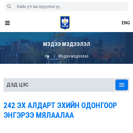
ENG
МЭДЭЭ МЭДЭЭЛЭЛ
Нүүр
Мэдээ мэдээлэл
ДЭД ЦЭС
242 ЭХ АЛДАРТ ЭХИЙН ОДОНГООР
ЭНГЭРЭЭ МЯЛААЛАА