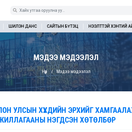
ШИЛЭН ДАНС
САЙТЫН БҮТЭЦ
НЭЭЛТТЭЙ ХЭНТИЙ 
МЭДЭЭ МЭДЭЭЛЭЛ
Нүүр
Мэдээ мэдээлэл
ЛОН УЛСЫН ХҮҮХДИЙН ЭРХИЙГ ХАМГААЛА
ЖИЛЛАГААНЫ НЭГДСЭН ХӨТӨЛБӨР