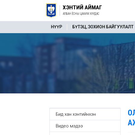
ХЭНТИЙ АЙМАГ
АЛБАН ЁСНЫ ЦАХИМ ХУУДАС
НҮҮР
БҮТЭЦ, ЗОХИОН БАЙГУУЛАЛТ
О
Бид хан хэнтийнхэн
А
Видео мэдээ