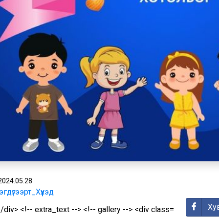
2024.05.28
гдүгээрт_Хүүхэд
Ху