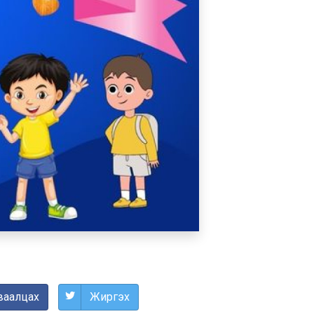
ваалцах
Жиргэх