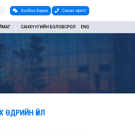
Холбоо барих
Санал хүсэлт
АЙМАГ
САНХҮҮГИЙН БОЛОВСРОЛ
ENG
Х ӨДРИЙН ҮЙЛ