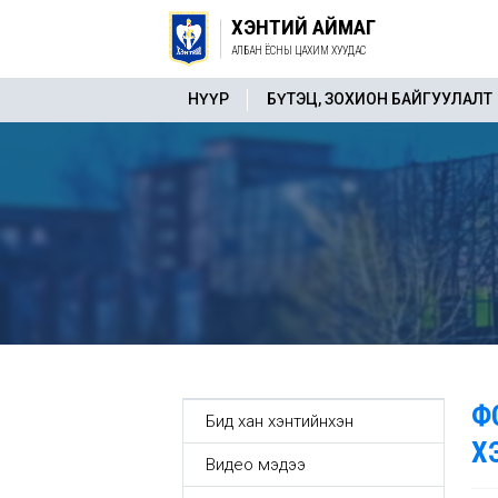
ХЭНТИЙ АЙМАГ
АЛБАН ЁСНЫ ЦАХИМ ХУУДАС
НҮҮР
БҮТЭЦ, ЗОХИОН БАЙГУУЛАЛТ
Ф
Бид хан хэнтийнхэн
Х
Видео мэдээ