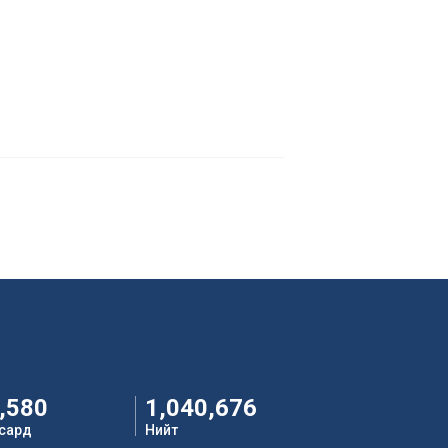
,580
1,040,676
 сард
Нийт