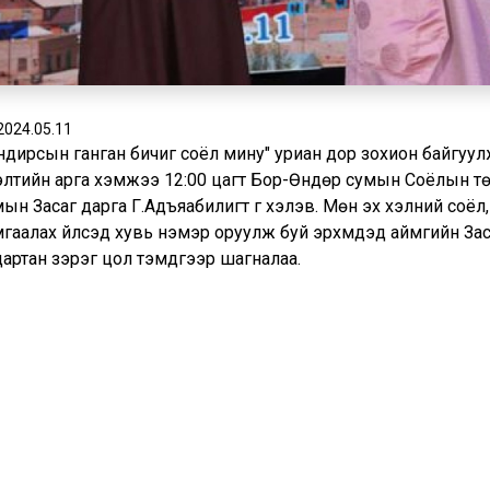
2024.05.11
ндирсын ганган бичиг соёл мину" уриан дор зохион байгуулж
элтийн арга хэмжээ 12:00 цагт Бор-Өндөр сумын Соёлын тө
ын Засаг дарга Г.Адъяабилигт үг хэлэв. Мөн эх хэлний соёл, 
гаалах үйлсэд хувь нэмэр оруулж буй эрхмүүдэд аймгийн За
дартан зэрэг цол тэмдгээр шагналаа.