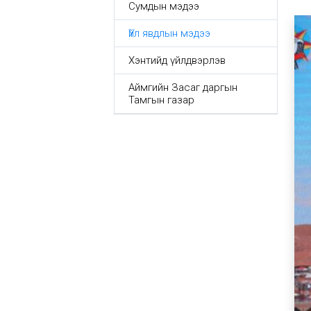
Сумдын мэдээ
Үйл явдлын мэдээ
Хэнтийд үйлдвэрлэв
Аймгийн Засаг даргын
Тамгын газар