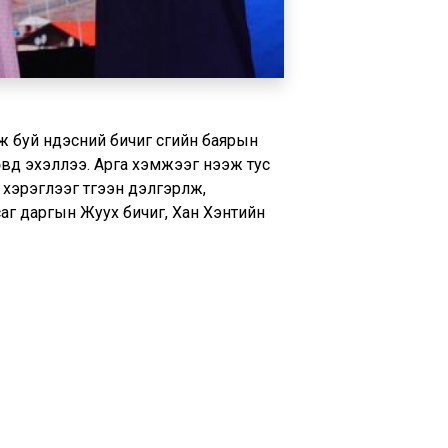
 буй үндэсний бичиг үсгийн баярын
вд эхэллээ. Арга хэмжээг нээж тус
хэрэглээг түгээн дэлгэрүүлж,
саг даргын Жуух бичиг, Хан Хэнтийн