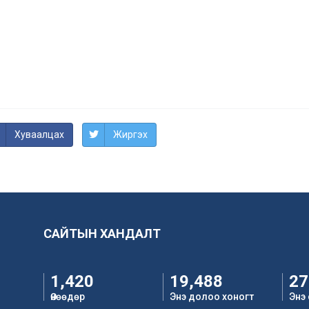
Хуваалцах
Жиргэх
САЙТЫН ХАНДАЛТ
1,420
19,488
27
Өнөөдөр
Энэ долоо хоногт
Энэ