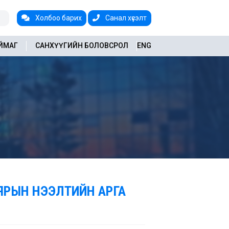
Холбоо барих
Санал хүсэлт
АЙМАГ
САНХҮҮГИЙН БОЛОВСРОЛ
ENG
АЯРЫН НЭЭЛТИЙН АРГА