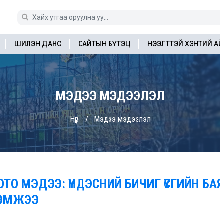
ШИЛЭН ДАНС
САЙТЫН БҮТЭЦ
НЭЭЛТТЭЙ ХЭНТИЙ 
МЭДЭЭ МЭДЭЭЛЭЛ
Нүүр
Мэдээ мэдээлэл
ОТО МЭДЭЭ: ҮНДЭСНИЙ БИЧИГ ҮСГИЙН Б
ЭМЖЭЭ