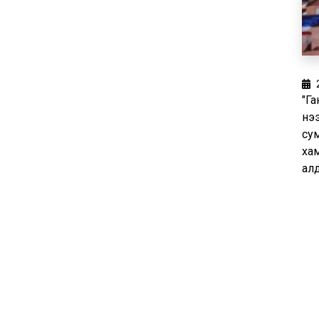
"Га
нэ
сум
хам
ал