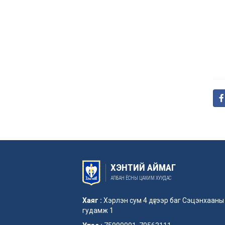
ХЭНТИЙ АЙМАГ
АЛБАН ЁСНЫ ЦАХИМ ХУУДАС
Хаяг :
Хэрлэн сум 4 дүгээр баг Сэцэнхааны
гудамж 1