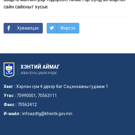
сайн сайхныг хүсье.
Хуваалцах
Жиргэх
ХЭНТИЙ АЙМАГ
АЛБАН ЁСНЫ ЦАХИМ ХУУДАС
Хаяг :
Хэрлэн сум 4 дүгээр баг Сэцэнхааны гудамж 1
Утас :
75990001, 70563111
Факс :
70562412
И-майл :
infoazdtg@khentii.gov.mn