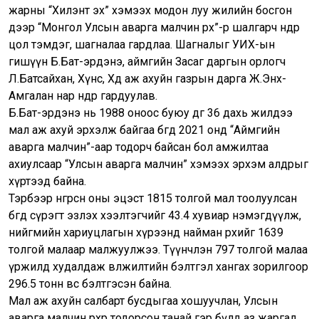
жарны “Хилэнт эх” хэмээх модон луу жилийн босгон
дээр “Монгол Улсын аварга малчин өрх”-өөр шалгарч өнөөдөр
цол тэмдэг, шагналаа гардлаа. Шагналыг УИХ-ын
гишүүн Б.Бат-эрдэнэ, аймгийн Засаг даргын орлогч
Л.Батсайхан, Хүнс, Хөдөө аж ахуйн газрын дарга Ж.Энх-
Амгалан нар өнөөдөр гардуулав.
Б.Бат-эрдэнэ нь 1988 оноос буюу өдгөө 36 дахь жилдээ
мал аж ахуй эрхэлж байгаа бөгөөд 2021 онд “Аймгийн
аварга малчин”-аар тодорч байсан бол амжилтаа
ахиулсаар “Улсын аварга малчин” хэмээх эрхэм алдрыг
хүртээд байна.
Тэрбээр өнгөрсөн оны эцэст 1815 толгой мал тоолуулсан
бөгөөд сүрэгт эзлэх хээлтэгчийг 43.4 хувиар нэмэгдүүлж,
нийгмийн хариуцлагын хүрээнд найман өрхийг 1639
толгой малаар малжуулжээ. Түүнчлэн 797 толгой малаа
үржилд худалдаж өвөлжилтийн бэлтгэл хангах зорилгоор
296.5 тонн өвс бэлтгэсэн байна.
Мал аж ахуйн салбарт бусдыгаа хошуучлан, Улсын
аварга малчин өрхөөр тодорсон танай гэр бүлд аз жаргал