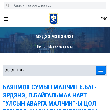
ENG
МЭДЭЭ МЭДЭЭЛЭЛ
Нүүр
Мэдээ мэдээлэл
ДЭД ЦЭС
БАЯНМӨНХ СУМЫН МАЛЧИН Б.БАТ-
ЭРДЭНЭ, П.БАЙГАЛЬМАА НАРТ
“УЛСЫН АВАРГА МАЛЧИН”-Ы ЦОЛ