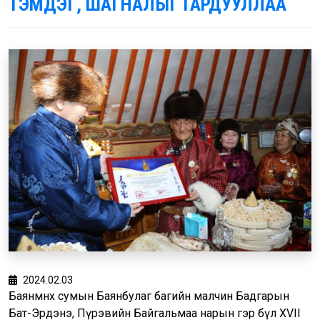
ТЭМДЭГ, ШАГНАЛЫГ ГАРДУУЛЛАА
2024.02.03
Баянмөнх сумын Баянбулаг багийн малчин Бадгарын
Бат-Эрдэнэ, Пүрэвийн Байгальмаа нарын гэр бүл XVII