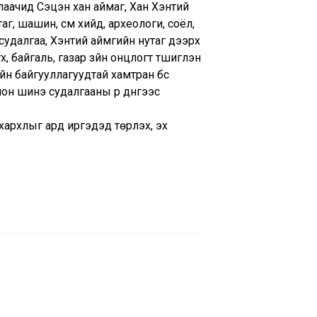
лаачид Сэцэн хан аймаг, Хан Хэнтий
утаг, шашин, сүм хийд, археологи, соёл,
судалгаа, Хэнтий аймгийн нутаг дээрх
х, байгаль, газар зүйн онцлогт түшиглэн
н байгууллагуудтай хамтран бүс
он шинэ судалгааны үр дүнгээс
ахархлыг ард иргэдэд төрүүлэх, эх