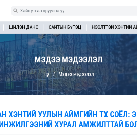
ШИЛЭН ДАНС
САЙТЫН БҮТЭЦ
НЭЭЛТТЭЙ ХЭНТИЙ 
МЭДЭЭ МЭДЭЭЛЭЛ
Нүүр
Мэдээ мэдээлэл
АН ХЭНТИЙ УУЛЫН АЙМГИЙН ТҮҮХ СОЁЛ: 
ИНЖИЛГЭЭНИЙ ХУРАЛ АМЖИЛТТАЙ БО