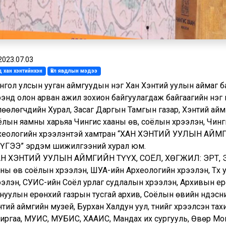
2023.07.03
 хан хэнтийнхэн
Үйл явдлын мэдээ
онгол улсын ууган аймгуудын нэг Хан Хэнтий уулын аймаг 
рээнд олон арван ажил зохион байгуулагдаж байгаагийн нэг
лөөлөгчдийн Хурал, Засаг Даргын Тамгын газар, Хэнтий айм
ёлын яамны харьяа Чингис хааны өв, соёлын хүрээлэн, Чинг
хеологийн хүрээлэнтэй хамтран “ХАН ХЭНТИЙ УУЛЫН АЙМ
ҮГЭЭ” эрдэм шижилгээний хурал юм.
ХАН ХЭНТИЙ УУЛЫН АЙМГИЙН ТҮҮХ, СОЁЛ, ХӨГЖИЛ: ЭРТ, Э
ны өв соёлын хүрээлэн, ШУА-ийн Археологийн хүрээлэн, Түүх 
ээлэн, СУИС-ийн Соёл урлаг судлалын хүрээлэн, Архивын ер
нуулын ерөнхий газрын тусгай архив, Соёлын өвийн үндэсни
тий аймгийн музей, Бурхан Халдун уул, түүнийг хүрээлсэн та
хиргаа, МУИС, МУБИС, ХААИС, Мандах их сургууль, Өвөр Мон