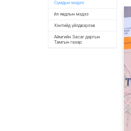
Сумдын мэдээ
Үйл явдлын мэдээ
Хэнтийд үйлдвэрлэв
Аймгийн Засаг даргын
Тамгын газар