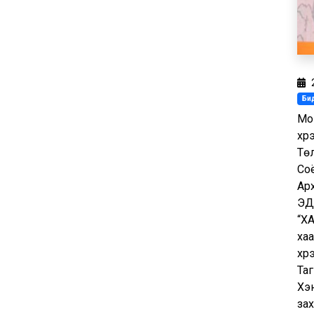
Бид
​М
хү
Тө
Со
Ар
ЭД
​“
хаа
хүр
Таг
Хэн
за