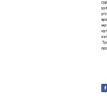
су
уул
уг
арх
му
нут
хэл
​ Т
оро