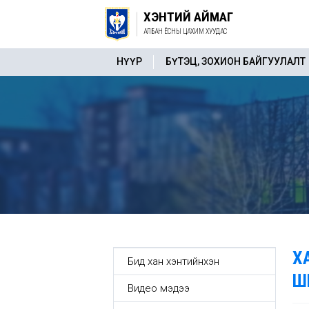
ХЭНТИЙ АЙМАГ
АЛБАН ЁСНЫ ЦАХИМ ХУУДАС
НҮҮР
БҮТЭЦ, ЗОХИОН БАЙГУУЛАЛТ
Х
Бид хан хэнтийнхэн
Ш
Видео мэдээ