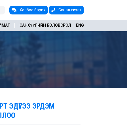
Холбоо барих
Санал хүсэлт
АЙМАГ
САНХҮҮГИЙН БОЛОВСРОЛ
ENG
ЭРТ ЭДҮГЭЭ ЭРДЭМ
ЛЛОО