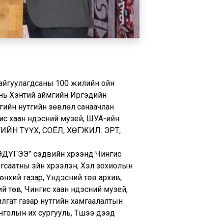
байгуулагдсаны 100 жилийн ойн
 нь Хэнтий аймгийн Иргэдийн
гийн нутгийн зөвлөл санаачлан
ис хаан үндэсний музей, ШУА-ийн
ГИЙН ТҮҮХ, СОЁЛ, ХӨГЖИЛ: ЭРТ,
ДҮГЭЭ” сэдвийн хүрээнд Чингис
угсаатны зүйн хүрээлэн, Хэл зохиолын
өнхий газар, Үндэсний төв архив,
й төв, Чингис хаан үндэсний музей,
хилгат газар нутгийн хамгаалалтын
голын их сургууль, Түшээ дээд