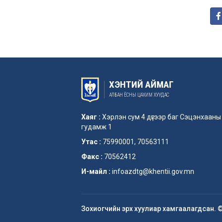
ХЭНТИЙ АЙМАГ
АЛБАН ЁСНЫ ЦАХИМ ХУУДАС
Хаяг :
Хэрлэн сум 4 дүгээр баг Сэцэнхааны
гудамж 1
Утас :
75990001, 70563111
Факс :
70562412
И-майл :
infoazdtg@khentii.gov.mn
Зохиогчийн эрх хуулиар хамгаалагдсан. 