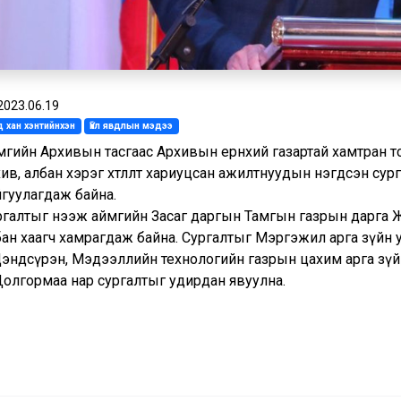
2023.06.19
 хан хэнтийнхэн
Үйл явдлын мэдээ
мгийн Архивын тасгаас Архивын ерөнхий газартай хамтран т
ив, албан хэрэг хөтлөлт хариуцсан ажилтнуудын нэгдсэн сур
йгуулагдаж байна.
галтыг нээж аймгийн Засаг даргын Тамгын газрын дарга Ж.Га
бан хаагч хамрагдаж байна. Сургалтыг Мэргэжил арга зүйн
Цэндсүрэн, Мэдээллийн технологийн газрын цахим арга зүй
Долгормаа нар сургалтыг удирдан явуулна.