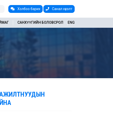
Холбоо барих
Санал хүсэлт
АЙМАГ
САНХҮҮГИЙН БОЛОВСРОЛ
ENG
АН АЖИЛТНУУДЫН
АЙНА