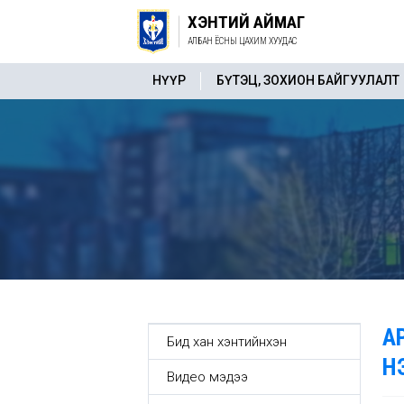
ХЭНТИЙ АЙМАГ
АЛБАН ЁСНЫ ЦАХИМ ХУУДАС
НҮҮР
БҮТЭЦ, ЗОХИОН БАЙГУУЛАЛТ
А
Бид хан хэнтийнхэн
Н
Видео мэдээ