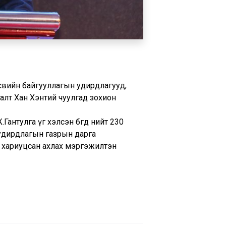
өсвийн байгууллагын удирдлагууд,
галт Хан Хэнтий чуулгад зохион
нтулга үг хэлсэн бөгөөд нийт 230
 удирдлагын газрын дарга
 хариуцсан ахлах мэргэжилтэн