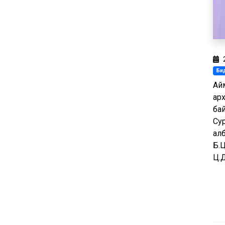
Бид
Ай
арх
ба
Сур
ал
Б.
Ц.