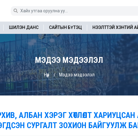
ШИЛЭН ДАНС
САЙТЫН БҮТЭЦ
НЭЭЛТТЭЙ ХЭНТИЙ 
МЭДЭЭ МЭДЭЭЛЭЛ
Нүүр
Мэдээ мэдээлэл
РХИВ, АЛБАН ХЭРЭГ ХӨТЛӨЛТ ХАРИУЦС
ЭГДСЭН СУРГАЛТ ЗОХИОН БАЙГУУЛЖ Б