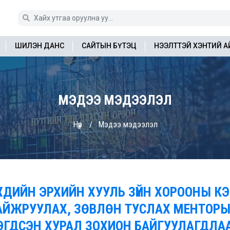
ШИЛЭН ДАНС
САЙТЫН БҮТЭЦ
НЭЭЛТТЭЙ ХЭНТИЙ 
МЭДЭЭ МЭДЭЭЛЭЛ
Нүүр
Мэдээ мэдээлэл
ҮҮХДИЙН ЭРХИЙН ХУУЛЬ ЗҮЙН ХОРООНЫ 
АЙЖРУУЛАХ, ЗӨВЛӨН ТУСЛАХ МЕНТОР
ЭГДСЭН ХУРАЛ ЗОХИОН БАЙГУУЛАГДЛА