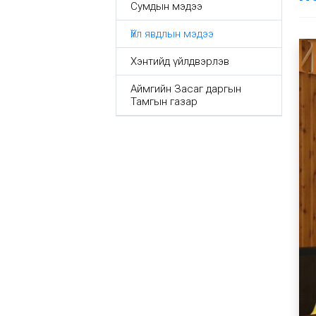
Сумдын мэдээ
Үйл явдлын мэдээ
Хэнтийд үйлдвэрлэв
Аймгийн Засаг даргын
Тамгын газар