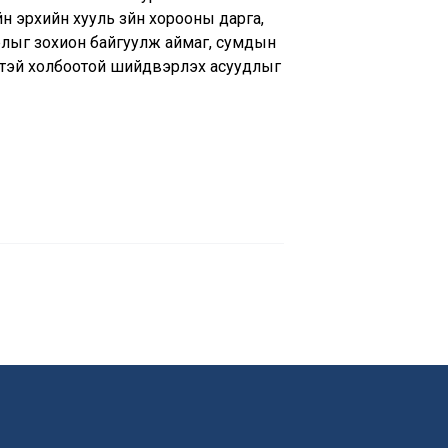
 эрхийн хууль зүйн хорооны дарга,
рлыг зохион байгуулж аймаг, сумдын
эйстэй холбоотой шийдвэрлэх асуудлыг