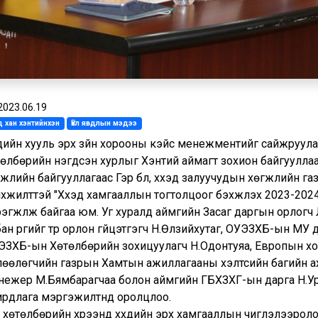
2023.06.19
 хан хэнтийнхэн
Үйл явдлын мэдээ
үхдийн хууль эрх зүйн хорооны кэйс менежментийг сайжруул
өлбөрийн нэгдсэн хурлыг Хэнтий аймагт зохион байгууллаа.
жлийн байгууллагаас Гэр бүл, хүүхэд залуучудын хөгжлийн 
хүүжилттэй "Хүүхэд хамгааллын тогтолцоог бэхжүүлэх 2023-20
эгжүүлж байгаа юм. Уг хуралд аймгийн Засаг даргын орлог
ан үүргийг түр орлон гүйцэтгэгч Н.Өлзийхутаг, ОУЭЗХБ-ын МУ
ЭЗХБ-ын Хөтөлбөрийн зохицуулагч Н.Одонтуяа, Европын хо
лөөлөгчийн газрын Хамтын ажиллагааны хэлтсийн багийн а
нежер М.Бямбарагчаа болон аймгийн ГБХЗХГ-ын дарга Н.Урт
ирдлага мэргэжилтнүүд оролцлоо.
с хөтөлбөрийн хүрээнд хүүхдийн эрх хамгааллын чиглэлээро