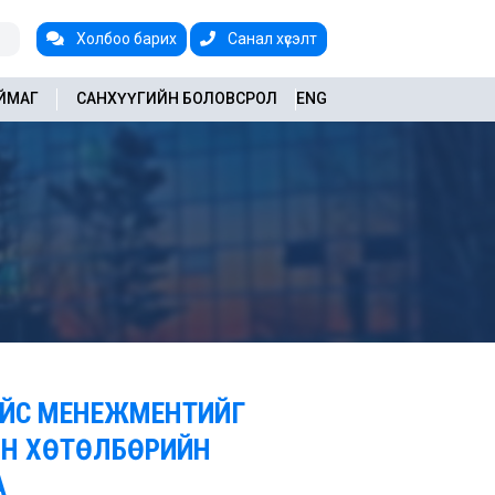
Холбоо барих
Санал хүсэлт
АЙМАГ
САНХҮҮГИЙН БОЛОВСРОЛ
ENG
КЭЙС МЕНЕЖМЕНТИЙГ
ЫН ХӨТӨЛБӨРИЙН
А