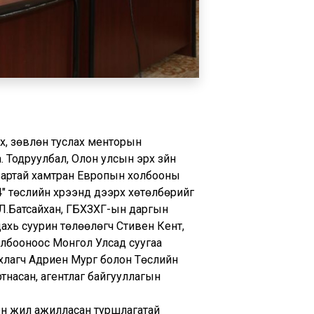
ах, зөвлөн туслах менторын
 Тодруулбал, Олон улсын эрх зүйн
газартай хамтран Европын холбооны
24" төслийн хүрээнд дээрх хөтөлбөрийг
ч Л.Батсайхан, ГБХЗХГ-ын даргын
 дахь суурин төлөөлөгч Стивен Кент,
лбооноос Монгол Улсад суугаа
хлагч Адриен Мург болон Төслийн
насан, агентлаг байгууллагын
лон жил ажилласан туршлагатай