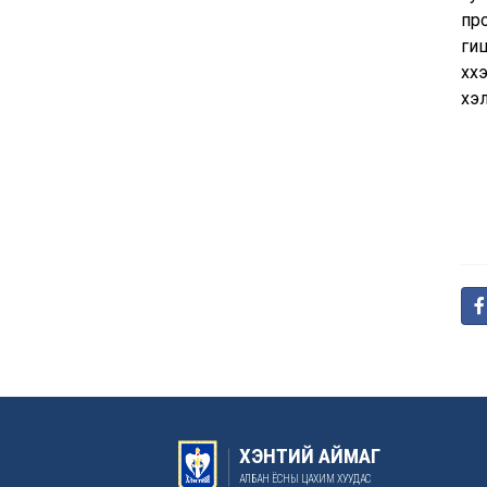
про
ги
хү
хэл
ХЭНТИЙ АЙМАГ
АЛБАН ЁСНЫ ЦАХИМ ХУУДАС