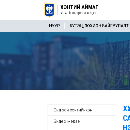
ХЭНТИЙ АЙМАГ
АЛБАН ЁСНЫ ЦАХИМ ХУУДАС
НҮҮР
БҮТЭЦ, ЗОХИОН БАЙГУУЛАЛТ
Х
Бид хан хэнтийнхэн
С
Видео мэдээ
Н