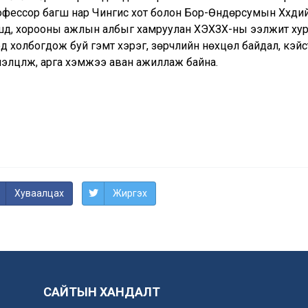
фессор багш нар Чингис хот болон Бор-Өндөрсумын Хүүхдийн
шүүд, хорооны ажлын албыг хамруулан ХЭХЗХ-ны ээлжит ху
үхэд холбогдож буй гэмт хэрэг, зөрчлийн нөхцөл байдал, к
элцүүлж, арга хэмжээ аван ажиллаж байна.
Хуваалцах
Жиргэх
САЙТЫН ХАНДАЛТ