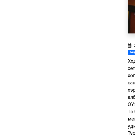
Бид
Хү
хөт
хөг
сан
хэр
алб
ОУ
Тө
ме
уд
Ту