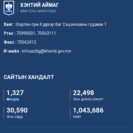
ХЭНТИЙ АЙМАГ
АЛБАН ЁСНЫ ЦАХИМ ХУУДАС
Хаяг :
Хэрлэн сум 4 дүгээр баг Сэцэнхааны гудамж 1
Утас :
75990001, 70563111
Факс :
70562412
И-майл :
infoazdtg@khentii.gov.mn
САЙТЫН ХАНДАЛТ
1,327
22,498
Өнөөдөр
Энэ долоо хоногт
30,590
1,043,686
Энэ сард
Нийт