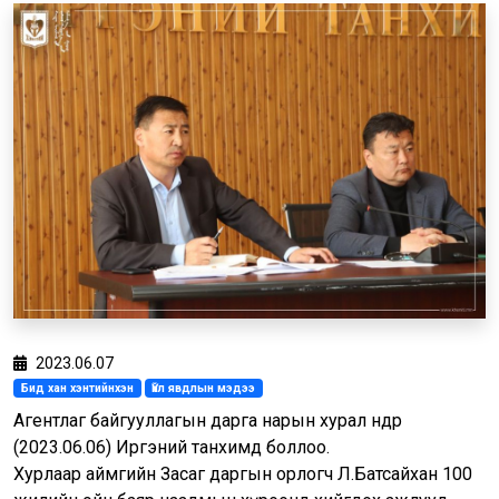
2023.06.07
Бид хан хэнтийнхэн
Үйл явдлын мэдээ
Агентлаг байгууллагын дарга нарын хурал өнөөдөр
(2023.06.06) Иргэний танхимд боллоо.
Хурлаар аймгийн Засаг даргын орлогч Л.Батсайхан 100