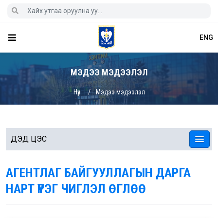
ENG
МЭДЭЭ МЭДЭЭЛЭЛ
Нүүр
Мэдээ мэдээлэл
ДЭД ЦЭС
АГЕНТЛАГ БАЙГУУЛЛАГЫН ДАРГА
НАРТ ҮҮРЭГ ЧИГЛЭЛ ӨГЛӨӨ