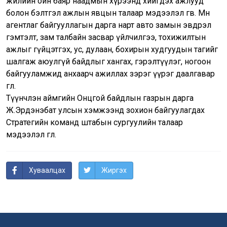
жилийн ойн баяр наадмын хүрээнд хийгдэх ажлууд
болон бэлтгэл ажлын явцын талаар мэдээлэл өгөв. Мөн
агентлаг байгууллагын дарга нарт авто замын эвдрэл
гэмтэлт, зам талбайн засвар үйлчилгээ, тохижилтын
ажлыг гүйцэтгэх, ус, дулаан, бохирын худгуудын тагийг
шалгаж аюулгүй байдлыг хангах, гэрэлтүүлэг, ногоон
байгууламжид анхаарч ажиллах зэрэг үүрэг даалгавар
өглөө.
Түүнчлэн аймгийн Онцгой байдлын газрын дарга
Ж.Эрдэнэбат улсын хэмжээнд зохион байгуулагдах
Стратегийн команд штабын сургуулийн талаар
мэдээлэл өглөө.
Хуваалцах
Жиргэх