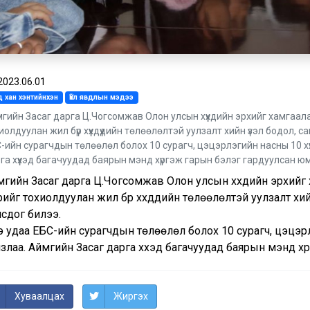
2023.06.01
 хан хэнтийнхэн
Үйл явдлын мэдээ
гийн Засаг дарга Ц.Чогсомжав Олон улсын хүүхдийн эрхийг хамгаала
иолдуулан жил бүр хүүхдүүдийн төлөөлөлтэй уулзалт хийн үзэл бодол, с
-ийн сурагчдын төлөөлөл болох 10 сурагч, цэцэрлэгийн насны 10 хүү
га хүүхэд багачуудад баярын мэнд хүргэж гарын бэлэг гардуулсан юм
гийн Засаг дарга Ц.Чогсомжав Олон улсын хүүхдийн эрхийг 
ийг тохиолдуулан жил бүр хүүхдүүдийн төлөөлөлтэй уулзалт хий
сдог билээ.
 удаа ЕБС-ийн сурагчдын төлөөлөл болох 10 сурагч, цэцэрлэ
злаа. Аймгийн Засаг дарга хүүхэд багачуудад баярын мэнд х
Хуваалцах
Жиргэх