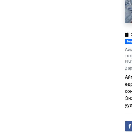
Бид
Айм
тох
ЕБС
дар
Айм
өдр
сон
Энэ
уул