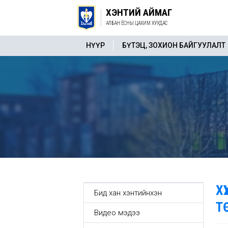
ХЭНТИЙ АЙМАГ
АЛБАН ЁСНЫ ЦАХИМ ХУУДАС
НҮҮР
БҮТЭЦ, ЗОХИОН БАЙГУУЛАЛТ
Х
Бид хан хэнтийнхэн
Т
Видео мэдээ