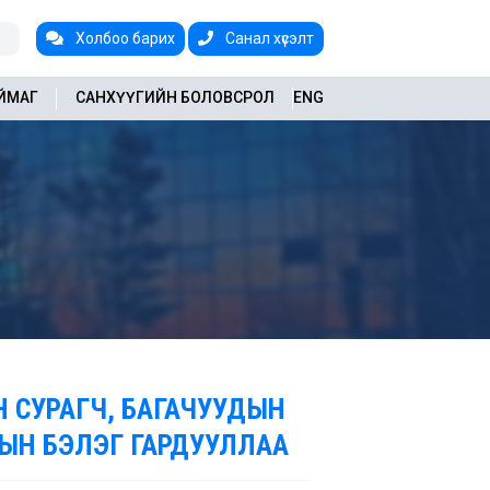
Холбоо барих
Санал хүсэлт
АЙМАГ
САНХҮҮГИЙН БОЛОВСРОЛ
ENG
Н СУРАГЧ, БАГАЧУУДЫН
РЫН БЭЛЭГ ГАРДУУЛЛАА