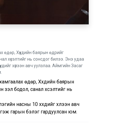
х өдөр, Хүүхдийн баярын өдрийг
анал хүсэлтийг нь сонсдог билээ. Энэ удаа
хдийг хүлээн авч уулзлаа. Аймгийн Засаг
.
хамгаалах өдөр, Хүүхдийн баярын
н үзэл бодол, санал хүсэлтийг нь
гийн насны 10 хүүхдийг хүлээн авч
үргэж гарын бэлэг гардуулсан юм.