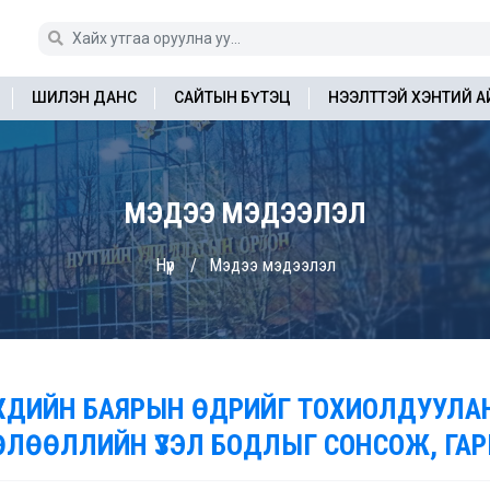
ШИЛЭН ДАНС
САЙТЫН БҮТЭЦ
НЭЭЛТТЭЙ ХЭНТИЙ 
МЭДЭЭ МЭДЭЭЛЭЛ
Нүүр
Мэдээ мэдээлэл
ҮҮХДИЙН БАЯРЫН ӨДРИЙГ ТОХИОЛДУУЛА
ӨЛӨӨЛЛИЙН ҮЗЭЛ БОДЛЫГ СОНСОЖ, ГА