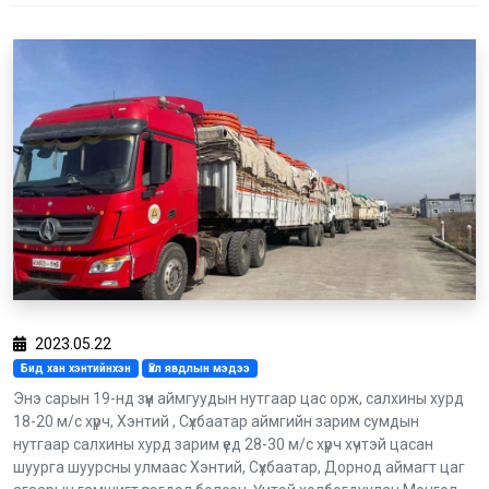
2023.05.22
Бид хан хэнтийнхэн
Үйл явдлын мэдээ
Энэ сарын 19-нд зүүн аймгуудын нутгаар цас орж, салхины хурд
18-20 м/с хүрч, Хэнтий , Сүхбаатар аймгийн зарим сумдын
нутгаар салхины хурд зарим үед 28-30 м/с хүрч хүчтэй цасан
шуурга шуурсны улмаас Хэнтий, Сүхбаатар, Дорнод аймагт цаг