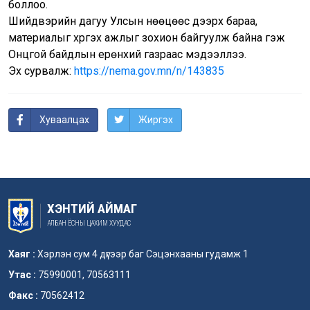
боллоо.
Шийдвэрийн дагуу Улсын нөөцөөс дээрх бараа,
материалыг хүргэх ажлыг зохион байгуулж байна гэж
Онцгой байдлын ерөнхий газраас мэдээллээ.
Эх сурвалж:
https://nema.gov.mn/n/143835
Хуваалцах
Жиргэх
ХЭНТИЙ АЙМАГ
АЛБАН ЁСНЫ ЦАХИМ ХУУДАС
Хаяг :
Хэрлэн сум 4 дүгээр баг Сэцэнхааны гудамж 1
Утас :
75990001, 70563111
Факс :
70562412