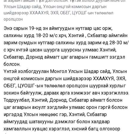
агаарын гамшигт үзэгдэл болсон. Үүнтэй холбогдуулан Монгол
Улсын Шадар сайд, Улсын онцгой комиссын даргын
шийдвэрээр ХХААХҮЯ, ЭХЯ, ОБЕГ, ЦУОШГ-ын төлөөлөл
оролцсон
Энэ сарын 19-нд зүүн аймгуудын нутгаар цас орж,
салхины хурд 18-20 м/с хүрч, Хэнтий , Сүхбаатар аймгийн
зарим сумдын нутгаар салхины хурд зарим үед 28-30 м/
с хүрч хүчтэй цасан шуурга шуурсны улмаас Хэнтий,
Сүхбаатар, Дорнод аймагт цаг агаарын гамшигт үзэгдэл
болсон.
Үүнтэй холбогдуулан Монгол Улсын Шадар сайд, Улсын
онцгой комиссын даргын шийдвэрээр ХХААХҮЯ, ЭХЯ,
ОБЕГ, ЦУОШГ-ын төлөөлөл оролцсон шуурхай хурлыг
зохион байгуулж, дараах арга хэмжээг авч хэрэгжүүллээ.
Тодруулбал, Хэнтий, Дорнод, Сүхбаатар аймагт болсон
цаг агаарын аюулт үзэгдлийн улмаас орон гэргүй болсон
иргэдэд Улсын нөөцөөс гэр, Хэнтий, Сүхбаатар
аймгуудад шатахууны дэмжлэг болон халдвар
хамгааллын хувцас хэрэглэл, хүнсний багц олгохоор