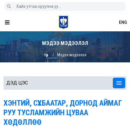
ENG
МЭДЭЭ МЭДЭЭЛЭЛ
Нүүр
Мэдээ мэдээлэл
ДЭД ЦЭС
ХЭНТИЙ, СҮХБААТАР, ДОРНОД АЙМАГ
РУУ ТУСЛАМЖИЙН ЦУВАА
ХӨДӨЛЛӨӨ