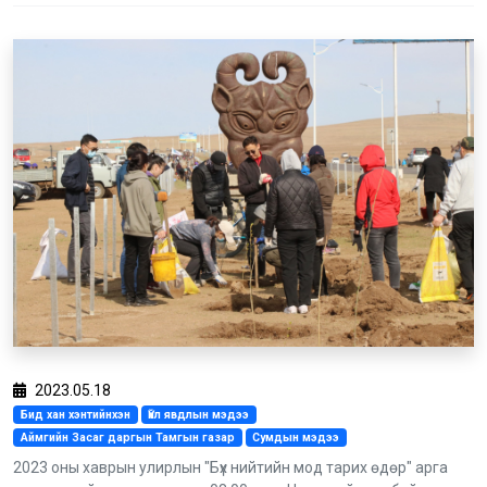
2023.05.18
Бид хан хэнтийнхэн
Үйл явдлын мэдээ
Аймгийн Засаг даргын Тамгын газар
Сумдын мэдээ
2023 оны хаврын улирлын "Бүх нийтийн мод тарих өдөр" арга