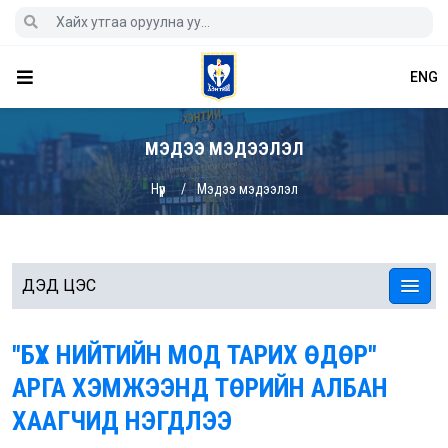
ENG
МЭДЭЭ МЭДЭЭЛЭЛ
Нүүр
Мэдээ мэдээлэл
ДЭД ЦЭС
"БҮХ НИЙТИЙН МОД ТАРИХ ӨДӨР"
АРГА ХЭМЖЭЭНД ТӨРИЙН АЛБАН
ХААГЧИД НЭГДЛЭЭ