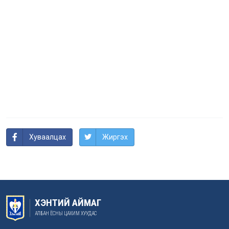
Хуваалцах
Жиргэх
ХЭНТИЙ АЙМАГ
АЛБАН ЁСНЫ ЦАХИМ ХУУДАС