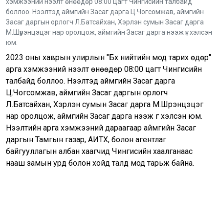
хэмжээний нээлт өнөөдөр 08:00 цагт Чингисийн талбайд
боллоо. Нээлтэд аймгийн Засаг дарга Ц.Чогсомжав, аймгийн
Засаг даргын орлогч Л.Батсайхан, Хэрлэн сумын Засаг дарга
М.Шүрэнцэцэг нар оролцож, аймгийн Засаг дарга нээж үг хэлсэн
юм.
2023 оны хаврын улирлын "Бүх нийтийн мод тарих өдөр"
арга хэмжээний нээлт өнөөдөр 08:00 цагт Чингисийн
талбайд боллоо. Нээлтэд аймгийн Засаг дарга
Ц.Чогсомжав, аймгийн Засаг даргын орлогч
Л.Батсайхан, Хэрлэн сумын Засаг дарга М.Шүрэнцэцэг
нар оролцож, аймгийн Засаг дарга нээж үг хэлсэн юм.
Нээлтийн арга хэмжээний дараагаар аймгийн Засаг
даргын Тамгын газар, АИТХ, болон агентлаг
байгууллагын албан хаагчид Чингисийн хаалганаас
нааш замын урд болон хойд талд мод тарьж байна.