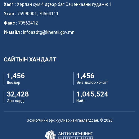
Хаяг :
Хэрлэн сум 4 дүгээр баг Сэцэнхааны гудамж 1
Утас :
75990001, 70563111
Факс :
70562412
И-майл :
infoazdtg@khentii.gov.mn
САЙТЫН ХАНДАЛТ
1,456
1,456
Өнөөдөр
Энэ долоо хоногт
32,428
1,045,524
Энэ сард
Нийт
Зохиогчийн эрх хуулиар хамгаалагдсан. © 2026