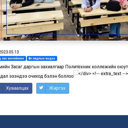
2023.05.13
 хан хэнтийнхэн
Үйл явдлын мэдээ
мийн Засаг даргын захиалгаар Политехник коллежийн оюутн
ндал эзэндээ очиход бэлэн боллоо
Хуваалцах
Жиргэх