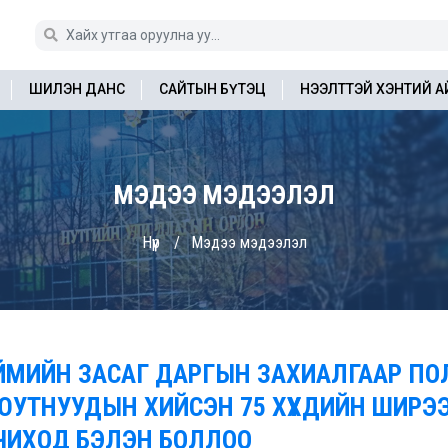
ШИЛЭН ДАНС
САЙТЫН БҮТЭЦ
НЭЭЛТТЭЙ ХЭНТИЙ 
МЭДЭЭ МЭДЭЭЛЭЛ
Нүүр
Мэдээ мэдээлэл
ЙМИЙН ЗАСАГ ДАРГЫН ЗАХИАЛГААР П
ЮУТНУУДЫН ХИЙСЭН 75 ХҮҮХДИЙН ШИРЭ
ЧИХОД БЭЛЭН БОЛЛОО