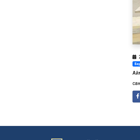
Бид
Ай
са