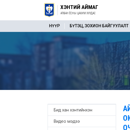
ХЭНТИЙ АЙМАГ
АЛБАН ЁСНЫ ЦАХИМ ХУУДАС
НҮҮР
БҮТЭЦ, ЗОХИОН БАЙГУУЛАЛТ
А
Бид хан хэнтийнхэн
О
Видео мэдээ
О