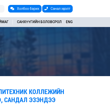
Холбоо барих
Санал хүсэлт
АЙМАГ
САНХҮҮГИЙН БОЛОВСРОЛ
ENG
ОЛИТЕХНИК КОЛЛЕЖИЙН
Э, САНДАЛ ЭЗЭНДЭЭ