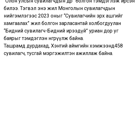
“Олон улсын сувилагчдын өдөр” болгон тэмдэглэж ирсэн
билээ. Тэгвэл энэ жил Монголын сувилагчдын
нийгэмлэгээс 2023 оныг “Сувилагчийн эрх ашгийг
хамгаалах” жил болгон зарласантай холбогдуулан
“Бидний сувилагч-Бидний ирээдүй” уриан дор уг
баярыг тэмдэглэн өнгөрүүлж байна.
Ташрамд дурдахад, Хэнтий аймгийн хэмжээнд458
сувилагч, тусгай мэргэжилтэн ажиллаж байна.