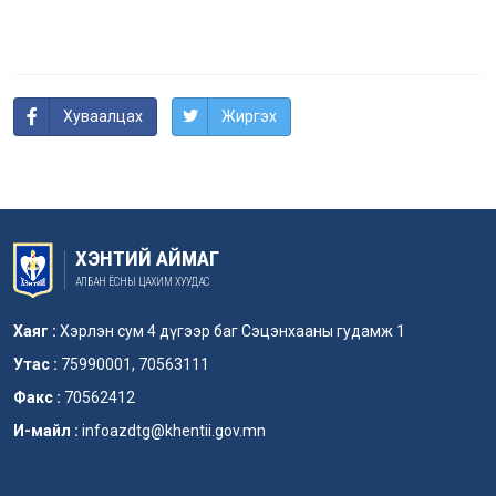
Хуваалцах
Жиргэх
ХЭНТИЙ АЙМАГ
АЛБАН ЁСНЫ ЦАХИМ ХУУДАС
Хаяг :
Хэрлэн сум 4 дүгээр баг Сэцэнхааны гудамж 1
Утас :
75990001, 70563111
Факс :
70562412
И-майл :
infoazdtg@khentii.gov.mn