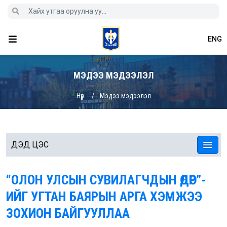
ENG
МЭДЭЭ МЭДЭЭЛЭЛ
Нүүр
Мэдээ мэдээлэл
ДЭД ЦЭС
“ОЛОН УЛСЫН СУВИЛАГЧДЫН ӨДӨР”-
ИЙГ УГТАН БАЯРЫН АРГА ХЭМЖЭЭ
ЗОХИОН БАЙГУУЛЛАА