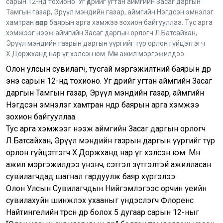
сарын 12-нд тохионо. Уг өдрийг угтан аймгийн Засаг даргын
Тамгын газар, Эрүүл мэндийн газар, аймгийн Нэгдсэн эмнэлэг
хамтран өнөөдөр баярын арга хэмжээ зохион байгууллаа. Тус арга
хэмжээг нээж аймгийн Засаг даргын орлогч Л.Батсайхан,
Эрүүл мэндийн газрын даргын үүргийг түр орлон гүйцэтгэгч
Х.Доржханд нар үг хэлсэн юм. Мөн ажил мэргэжилдээ
Олон улсын сувилагч, тусгай мэргэжилтний баярын өдөр
энэ сарын 12-нд тохионо. Уг өдрийг угтан аймгийн Засаг
даргын Тамгын газар, Эрүүл мэндийн газар, аймгийн
Нэгдсэн эмнэлэг хамтран өнөөдөр баярын арга хэмжээ
зохион байгууллаа.
Тус арга хэмжээг нээж аймгийн Засаг даргын орлогч
Л.Батсайхан, Эрүүл мэндийн газрын даргын үүргийг түр
орлон гүйцэтгэгч Х.Доржханд нар үг хэлсэн юм. Мөн
ажил мэргэжилдээ үнэнч, сэтгэл зүтгэлтэй ажилласан
сувилагчдад шагнал гардуулж баяр хүргэлээ.
Олон Улсын Сувилагчдын Нийгэмлэгээс орчин үеийн
сувилахуйн шинжлэх ухааныг үндэслэгч Флоренс
Найтингелийн төрсөн өдөр болох 5 дугаар сарын 12-ныг