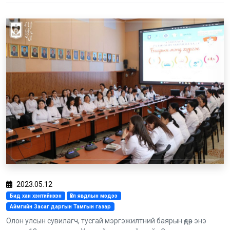
2023.05.12
Бид хан хэнтийнхэн
Үйл явдлын мэдээ
Аймгийн Засаг даргын Тамгын газар
Олон улсын сувилагч, тусгай мэргэжилтний баярын өдөр энэ