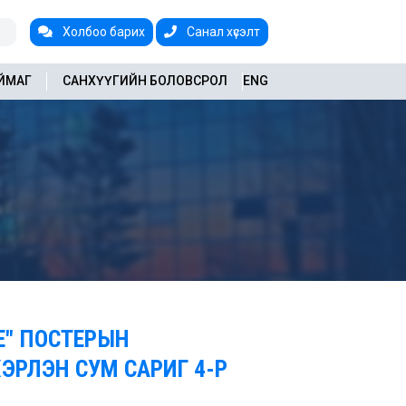
Холбоо барих
Санал хүсэлт
АЙМАГ
САНХҮҮГИЙН БОЛОВСРОЛ
ENG
Е" ПОСТЕРЫН
ЭРЛЭН СУМ САРИГ 4-Р