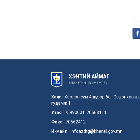
ХЭНТИЙ АЙМАГ
АЛБАН ЁСНЫ ЦАХИМ ХУУДАС
Хаяг :
Хэрлэн сум 4 дүгээр баг Сэцэнхааны
гудамж 1
Утас :
75990001, 70563111
Факс :
70562412
И-майл :
infoazdtg@khentii.gov.mn