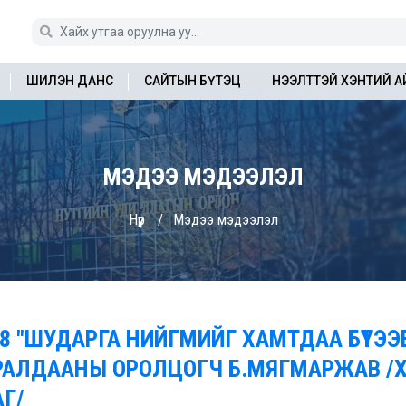
ШИЛЭН ДАНС
САЙТЫН БҮТЭЦ
НЭЭЛТТЭЙ ХЭНТИЙ 
МЭДЭЭ МЭДЭЭЛЭЛ
Нүүр
Мэдээ мэдээлэл
8 "ШУДАРГА НИЙГМИЙГ ХАМТДАА БҮТЭЭ
РАЛДААНЫ ОРОЛЦОГЧ Б.МЯГМАРЖАВ /Х
АГ/