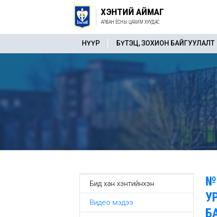
ХЭНТИЙ АЙМАГ
АЛБАН ЁСНЫ ЦАХИМ ХУУДАС
НҮҮР
БҮТЭЦ, ЗОХИОН БАЙГУУЛАЛТ
№
Бид хан хэнтийнхэн
У
Видео мэдээ
Б