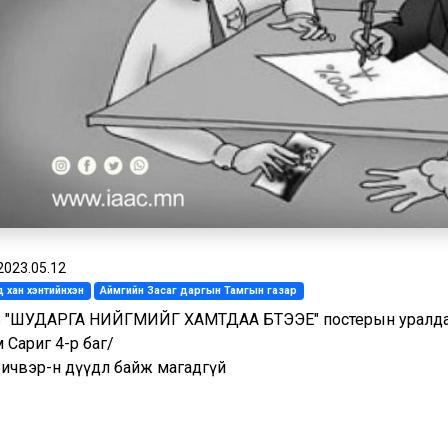
2023.05.12
 хан хэнтийнхэн
Аймгийн Засаг даргын Тамгын газар
 "ШУДАРГА НИЙГМИЙГ ХАМТДАА БҮТЭЭЕ" постерын уралда
 Сариг 4-р баг/