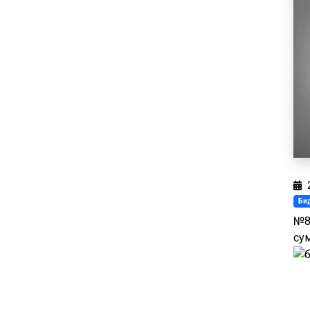
Бид
№8
сум