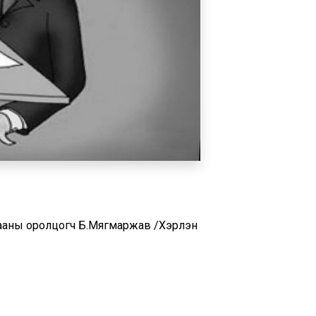
аны оролцогч Б.Мягмаржав /Хэрлэн