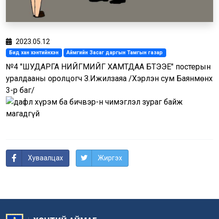
2023.05.12
Бид хан хэнтийнхэн
Аймгийн Засаг даргын Тамгын газар
№4 "ШУДАРГА НИЙГМИЙГ ХАМТДАА БҮТЭЭЕ" постерын
уралдааны оролцогч З.Ижилзаяа /Хэрлэн сум Баянмөнх
3-р баг/
Хуваалцах
Жиргэх