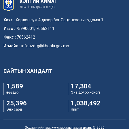
ХЭНТИЙ АЙМАГ
АЛБАН ЁСНЫ ЦАХИМ ХУУДАС
Хаяг :
Хэрлэн сум 4 дүгээр баг Сэцэнхааны гудамж 1
Утас :
75990001, 70563111
Факс :
70562412
И-майл :
infoazdtg@khentii.gov.mn
САЙТЫН ХАНДАЛТ
1,589
17,304
Өнөөдөр
Энэ долоо хоногт
25,396
1,038,492
Энэ сард
Нийт
Зохиогчийн эрх хуулиар хамгаалагдсан. © 2026