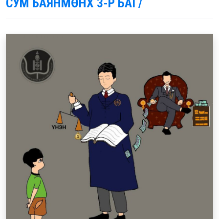
СУМ БАЯНМӨНХ 3-Р БАГ/