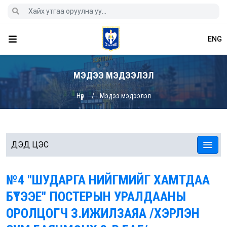
ENG
МЭДЭЭ МЭДЭЭЛЭЛ
Нүүр
Мэдээ мэдээлэл
ДЭД ЦЭС
№4 "ШУДАРГА НИЙГМИЙГ ХАМТДАА
БҮТЭЭЕ" ПОСТЕРЫН УРАЛДААНЫ
ОРОЛЦОГЧ З.ИЖИЛЗАЯА /ХЭРЛЭН