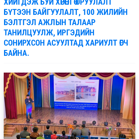
ХИЙГДЭЖ БУЙ ХӨРӨНГӨ ОРУУЛАЛТ
БҮТЭЭН БАЙГУУЛАЛТ, 100 ЖИЛИЙН
БЭЛТГЭЛ АЖЛЫН ТАЛААР
ТАНИЛЦУУЛЖ, ИРГЭДИЙН
СОНИРХСОН АСУУЛТАД ХАРИУЛТ ӨГЧ
БАЙНА.