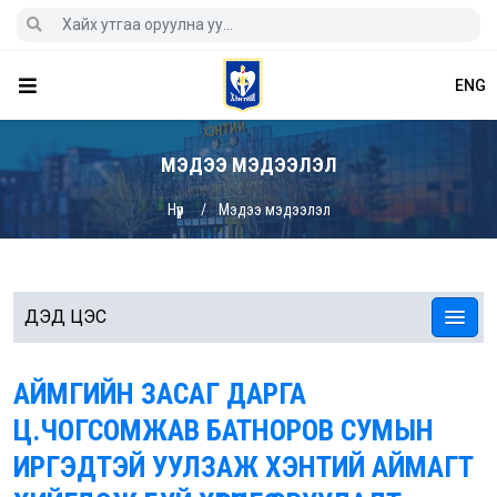
ENG
МЭДЭЭ МЭДЭЭЛЭЛ
Нүүр
Мэдээ мэдээлэл
ДЭД ЦЭС
АЙМГИЙН ЗАСАГ ДАРГА
Ц.ЧОГСОМЖАВ БАТНОРОВ СУМЫН
ИРГЭДТЭЙ УУЛЗАЖ ХЭНТИЙ АЙМАГТ