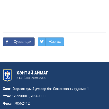
Хуваалцах
Жиргэх
ХЭНТИЙ АЙМАГ
АЛБАН ЁСНЫ ЦАХИМ ХУУДАС
Хаяг :
Хэрлэн сум 4 дүгээр баг Сэцэнхааны гудамж 1
Утас :
75990001, 70563111
Факс :
70562412