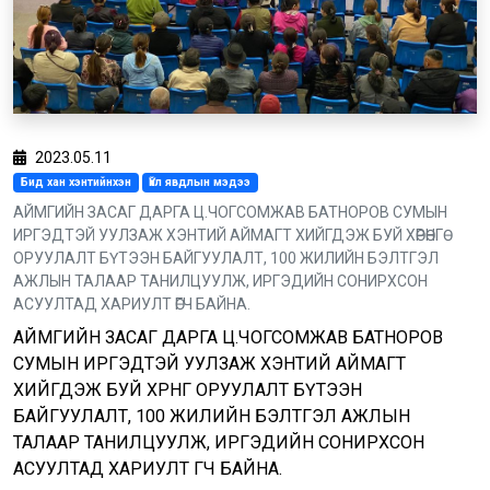
2023.05.11
Бид хан хэнтийнхэн
Үйл явдлын мэдээ
АЙМГИЙН ЗАСАГ ДАРГА Ц.ЧОГСОМЖАВ БАТНОРОВ СУМЫН
ИРГЭДТЭЙ УУЛЗАЖ ХЭНТИЙ АЙМАГТ ХИЙГДЭЖ БУЙ ХӨРӨНГӨ
ОРУУЛАЛТ БҮТЭЭН БАЙГУУЛАЛТ, 100 ЖИЛИЙН БЭЛТГЭЛ
АЖЛЫН ТАЛААР ТАНИЛЦУУЛЖ, ИРГЭДИЙН СОНИРХСОН
АСУУЛТАД ХАРИУЛТ ӨГЧ БАЙНА.
АЙМГИЙН ЗАСАГ ДАРГА Ц.ЧОГСОМЖАВ БАТНОРОВ
СУМЫН ИРГЭДТЭЙ УУЛЗАЖ ХЭНТИЙ АЙМАГТ
ХИЙГДЭЖ БУЙ ХӨРӨНГӨ ОРУУЛАЛТ БҮТЭЭН
БАЙГУУЛАЛТ, 100 ЖИЛИЙН БЭЛТГЭЛ АЖЛЫН
ТАЛААР ТАНИЛЦУУЛЖ, ИРГЭДИЙН СОНИРХСОН
АСУУЛТАД ХАРИУЛТ ӨГЧ БАЙНА.