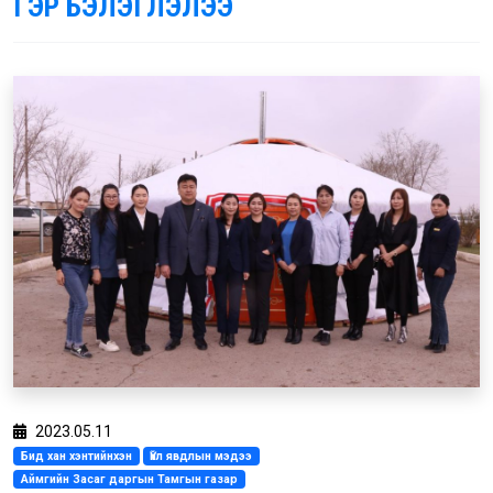
ГЭР БЭЛЭГЛЭЛЭЭ
2023.05.11
Бид хан хэнтийнхэн
Үйл явдлын мэдээ
Аймгийн Засаг даргын Тамгын газар