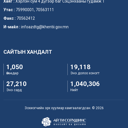
Хаяг :
Хэрлэн сум 4 дүгээр баг Сэцэнхааны гудамж 1
Утас :
75990001, 70563111
Факс :
70562412
И-майл :
infoazdtg@khentii.gov.mn
САЙТЫН ХАНДАЛТ
1,050
19,118
Өнөөдөр
Энэ долоо хоногт
27,210
1,040,306
Энэ сард
Нийт
Зохиогчийн эрх хуулиар хамгаалагдсан. © 2026