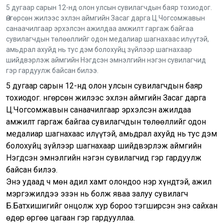
5 дугаар сарын 12-нд олон улсын сувилагчдын баяр тохиодог.
Өнгөрсөн жилээс эхлэн аймгийн Засаг дарга Ц.Чогсомжавын
санаачилгаар эрхэлсэн ажилдаа амжилт гаргаж байгаа
сувилагчдын төлөөллийг одон медалиар шагнахаас илүүтэй,
амьдрал ахуйд нь тус дэм болохуйц зүйлээр шагнахаар
шийдвэрлэж аймгийн Нэгдсэн эмнэлгийн нэгэн сувилагчид
гэр гардуулж байсан билээ.
5 дугаар сарын 12-нд олон улсын сувилагчдын баяр
тохиодог. Өнгөрсөн жилээс эхлэн аймгийн Засаг дарга
Ц.Чогсомжавын санаачилгаар эрхэлсэн ажилдаа
амжилт гаргаж байгаа сувилагчдын төлөөллийг одон
медалиар шагнахаас илүүтэй, амьдрал ахуйд нь тус дэм
болохуйц зүйлээр шагнахаар шийдвэрлэж аймгийн
Нэгдсэн эмнэлгийн нэгэн сувилагчид гэр гардуулж
байсан билээ.
Энэ удаад ч мөн адил хамт олондоо нэр хүндтэй, ажил
мэргэжилдээ эзэн нь болж яваа залуу сувилагч
Б.Батхишигийг онцолж хур бороо тэгширсэн энэ сайхан
өдөр өргөө цагаан гэр гардууллаа.