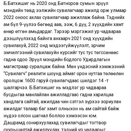
Б.Батхишиг нь 2020 онд Батноров сумын эрүүл
мэндийн төвд ээлжийн сувилагчаар ажилд орж улмаар
2022 оноос ахлах сувилагчаар ажиллаж байна. Тэднийх
ам бүл 9-үүлээ бөгөөд аав, ээж, 6 дүү, 2 хүүхдийн хамт
өнөр өтгөн амьдардаг. Тэрээр мэргэжил ур чадвараа
дээшлүүлэхэд байнга анхаарч 2021 онд хүүхдийн
сувилахуй, 2022 онд мэдээгүйжүүлэлт, эрчим
эмчилгээний сувилахуйн курсийг тус тус төгссөнөөс
гадна одоо Эрүүл мэндийн бодлого Удирдлагын
магистраар суралцаж байна. Мөн үндэсний хэмжээний
“Сувилагч” реалити шоунд аймаг орон нутгаа төлөөлөн
оролцож 1600 гаруй сувилагчдаас шилдэг 14 -т
шалгарчээ. Б.Батхишиг нь мэдлэг ур чадвараа
бусдыгаа манлайлан ажилладгаас гадна харилцаа
хандлага сайтай, ажилдаа чин сэтгэл зүрхээ зориулан
ажилдаг талаар баг хамт олныхон нь ам сайтай байж
нүдээ олсон шагнал боллоо хэмээсэн юм.
Дашрамд сонирхуулахад сувилагчдыг тогтвор
суурьшилтай ажиллуулах, тэдний ур чадварыг