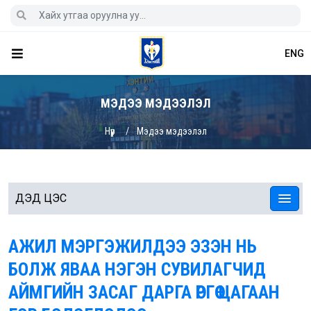
ENG
МЭДЭЭ МЭДЭЭЛЭЛ
Нүүр
Мэдээ мэдээлэл
ДЭД ЦЭС
АЖИЛ МЭРГЭЖИЛДЭЭ ЭЗЭН НЬ
БОЛЖ ЯВАА НЭГЭН СУВИЛАГЧИД
АЙМГИЙН ЗАСАГ ДАРГА ӨРГӨӨ ЦАГААН