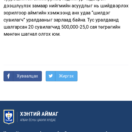
дээшлүүлэх замаар нийгмийн асуудлыг нь шийдвэрлэх
зорилгоор аймгийн хэмжээнд анх удаа “шилдэг
сувилагч” уралдааныг зарлаад байна. Тус уралдаанд
шалгарсан 20 сувилагчид 500,000-25,0 сая төгрөгийн
мөнгөн шагнал олгох юм.
Хуваалцах
Жиргэх
ХЭНТИЙ АЙМАГ
АЛБАН ЁСНЫ ЦАХИМ ХУУДАС