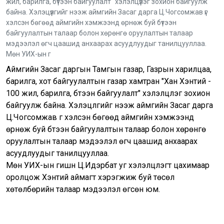
жил, барилга, бүтээн байгуулалт" хэлэлцүүлэг зохион байгуулж
байна. Хэлэцүүлгийг нээж аймгийн Засаг дарга Ц.Чогсомжав үг
хэлсэн бөгөөд аймгийн хэмжээнд өрнөж буй бүтээн
байгуулалтын талаар болон хөрөнгө оруулалтын талаар
мэдээлэл өгч цаашид анхаарах асуудлуудыг танилцууллаа.
Мөн УИХ-ын г
Аймгийн Засаг даргын Тамгын газар, Газрын харилцаа,
барилга, хот байгуулалтын газар хамтран "Хан Хэнтий -
100 жил, барилга, бүтээн байгуулалт" хэлэлцүүлэг зохион
байгуулж байна. Хэлэцүүлгийг нээж аймгийн Засаг дарга
Ц.Чогсомжав үг хэлсэн бөгөөд аймгийн хэмжээнд
өрнөж буй бүтээн байгуулалтын талаар болон хөрөнгө
оруулалтын талаар мэдээлэл өгч цаашид анхаарах
асуудлуудыг танилцууллаа.
Мөн УИХ-ын гишүүн Ц.Идэрбат уг хэлэлцүүлэгт цахимаар
оролцож Хэнтий аймагт хэрэгжиж буй төсөл
хөтөлбөрийн талаар мэдээлэл өгсөн юм.