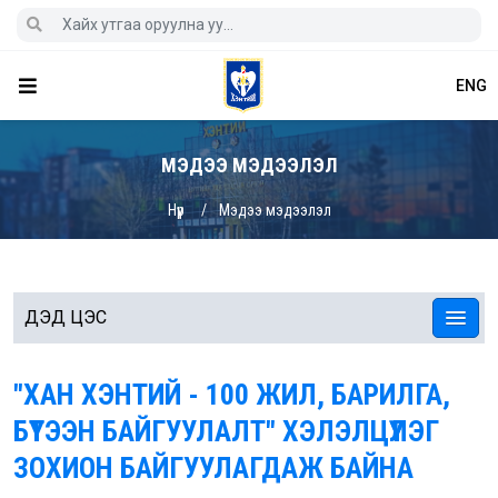
ENG
МЭДЭЭ МЭДЭЭЛЭЛ
Нүүр
Мэдээ мэдээлэл
ДЭД ЦЭС
"ХАН ХЭНТИЙ - 100 ЖИЛ, БАРИЛГА,
БҮТЭЭН БАЙГУУЛАЛТ" ХЭЛЭЛЦҮҮЛЭГ
ЗОХИОН БАЙГУУЛАГДАЖ БАЙНА