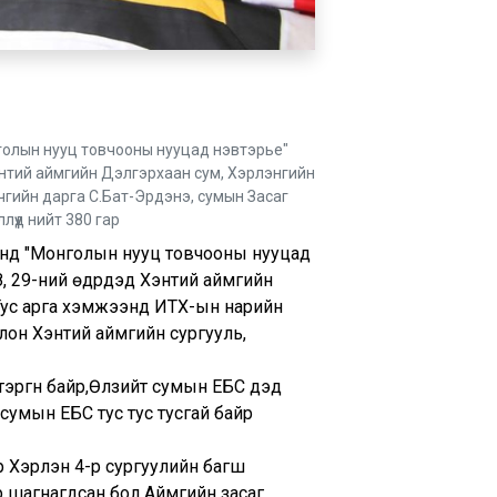
голын нууц товчооны нууцад нэвтэрье"
Хэнтий аймгийн Дэлгэрхаан сум, Хэрлэнгийн
чгийн дарга С.Бат-Эрдэнэ, сумын Засаг
үүд нийт 380 гар
энд "Монголын нууц товчооны нууцад
, 29-ний өдрүүдэд Хэнтий аймгийн
 Тус арга хэмжээнд ИТХ-ын нарийн
лон Хэнтий аймгийн сургууль,
тэргүүн байр,Өлзийт сумын ЕБС дэд
сумын ЕБС тус тус тусгай байр
р Хэрлэн 4-р сургуулийн багш
 шагнагдсан бол Аймгийн засаг