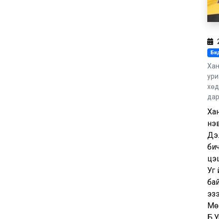
Бид
Хан
ури
хөд
дар
Ха
нэв
Дэ
бич
цэц
Уг 
бай
эз
Мө
Б.