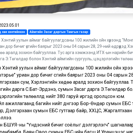
2023.05.01
 хан хэнтийнхэн
Аймгийн Засаг даргын Тамгын газар
 Хэнтий уулын аймаг байгуулагдсаны 100 жилийн ойн хүрээнд "Мон
ан дор бичиг үсгийн баярыг 2023 оны 04 сарын 28, 29-ний өдрүүдэд 
өө аралд зохион байгууллаа. Тус арга хэмжээнд ИТХ-ын нарийн би
га Э.Төгөлдөр болон Хэнтий аймгийн сургууль, цэцэрлэгийн төлөөлл
н Хэнтий уулын аймаг байгуулагдсаны 100 жилийн ойн хүрэ
тэрье" уриан дор бичиг үсгийн баярыг 2023 оны 04 сарын 28
лгэрхаан сум, Хэрлэнгийн хөдөө аралд зохион байгууллаа.
гийн дарга С.Бат-Эрдэнэ, сумын Засаг дарга Э.Төгөлдөр бо
эрлэгийн төлөөллүүд нийт 380 гаруй иргэд оролцсон юм.
үйл ажиллагаанд багийн нийт дүнгээр Бор-Өндөр сумын ЕБС 
р, Дэлгэрхаан сумын ЕБС гутгаар байр, ХХЦС, Жаргалтхаан 
эллээ.
н БШУЯ-ны "Үндэсний бичиг соёлыг дэлгэрүүлэгч" шагналаа
Уранбямба, Баян-Овоо сумын ЕБС-ийн багш И.Уранцэцэг нар