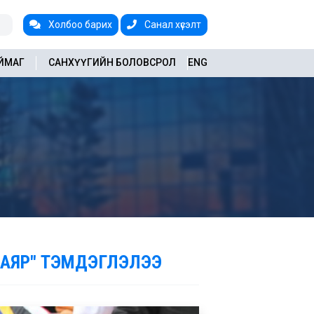
Холбоо барих
Санал хүсэлт
АЙМАГ
САНХҮҮГИЙН БОЛОВСРОЛ
ENG
 БАЯР" ТЭМДЭГЛЭЛЭЭ