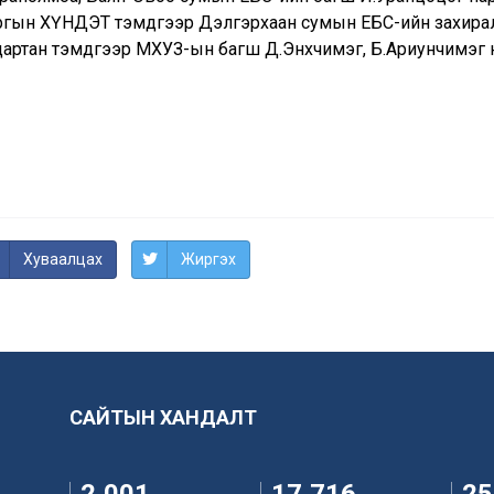
ргын ХҮНДЭТ тэмдгээр Дэлгэрхаан сумын ЕБС-ийн захирал
дартан тэмдгээр МХУЗ-ын багш Д.Энхчимэг, Б.Ариунчимэг
Хуваалцах
Жиргэх
САЙТЫН ХАНДАЛТ