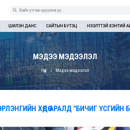
ШИЛЭН ДАНС
САЙТЫН БҮТЭЦ
НЭЭЛТТЭЙ ХЭНТИЙ 
МЭДЭЭ МЭДЭЭЛЭЛ
Нүүр
Мэдээ мэдээлэл
ЭРЛЭНГИЙН ХӨДӨӨ АРАЛД "БИЧИГ ҮСГИЙН