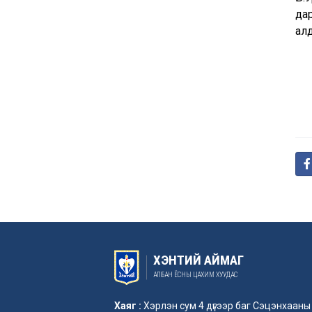
да
ал
ХЭНТИЙ АЙМАГ
АЛБАН ЁСНЫ ЦАХИМ ХУУДАС
Хаяг :
Хэрлэн сум 4 дүгээр баг Сэцэнхааны