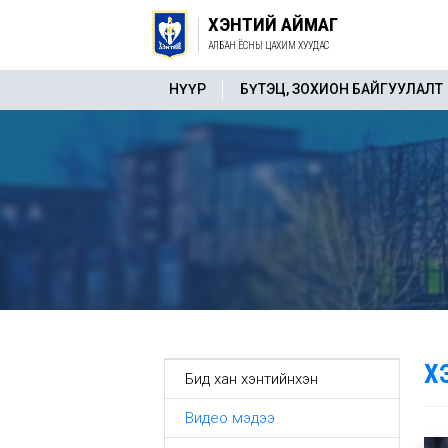
ХЭНТИЙ АЙМАГ
АЛБАН ЁСНЫ ЦАХИМ ХУУДАС
НҮҮР
БҮТЭЦ, ЗОХИОН БАЙГУУЛАЛТ
Х
Бид хан хэнтийнхэн
Видео мэдээ