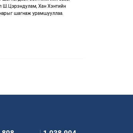
 Ш.Цэрэндулам, Хан Хэнтийн
 нарыг шагнаж урамшууллаа.