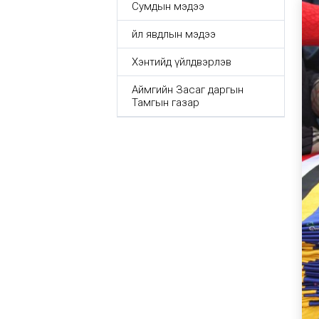
Сумдын мэдээ
Үйл явдлын мэдээ
Хэнтийд үйлдвэрлэв
Аймгийн Засаг даргын
Тамгын газар