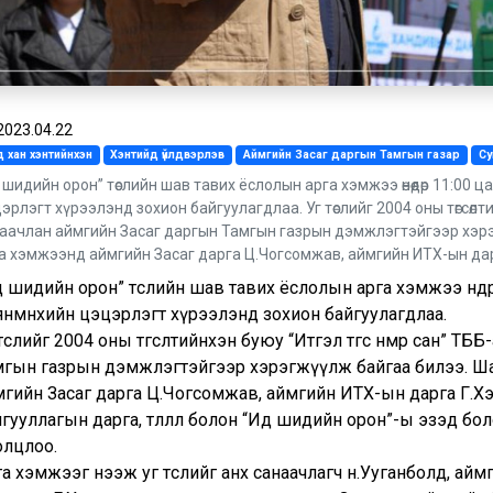
2023.04.22
 хан хэнтийнхэн
Хэнтийд үйлдвэрлэв
Аймгийн Засаг даргын Тамгын газар
С
 шидийн орон” төслийн шав тавих ёслолын арга хэмжээ өнөөдөр 11:00 ца
эрлэгт хүрээлэнд зохион байгуулагдлаа. Уг төслийг 2004 оны төгсөлтий
аачлан аймгийн Засаг даргын Тамгын газрын дэмжлэгтэйгээр хэр
а хэмжээнд аймгийн Засаг дарга Ц.Чогсомжав, аймгийн ИТХ-ын да
 шидийн орон” төслийн шав тавих ёслолын арга хэмжээ өнөөдөр
янмөнхийн цэцэрлэгт хүрээлэнд зохион байгуулагдлаа.
төслийг 2004 оны төгсөлтийнхэн буюу “Итгэл төгс нөмөр сан” Т
мгын газрын дэмжлэгтэйгээр хэрэгжүүлж байгаа билээ. Ш
мгийн Засаг дарга Ц.Чогсомжав, аймгийн ИТХ-ын дарга Г.Хэ
гууллагын дарга, төлөөлөл болон “Ид шидийн орон”-ы эзэд бо
олцлоо.
а хэмжээг нээж уг төслийг анх санаачлагч н.Ууганболд, ай