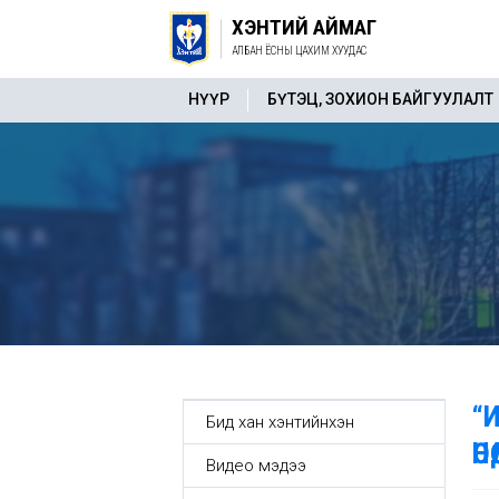
ХЭНТИЙ АЙМАГ
АЛБАН ЁСНЫ ЦАХИМ ХУУДАС
НҮҮР
БҮТЭЦ, ЗОХИОН БАЙГУУЛАЛТ
“
Бид хан хэнтийнхэн
ӨН
Видео мэдээ