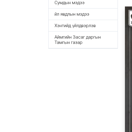
Сумдын мэдээ
Үйл явдлын мэдээ
Хэнтийд үйлдвэрлэв
Аймгийн Засаг даргын
Тамгын газар