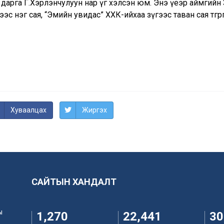
 дарга Г.Хэрлэнчулуун нар үг хэлсэн юм. Энэ үеэр аймгийн
ээс нэг сая, “Эмийн увидас” ХХК-ийхаа зүгээс таван сая төгрөгий
Хуваалцах
Жиргэх
САЙТЫН ХАНДАЛТ
ы
1,270
22,441
30