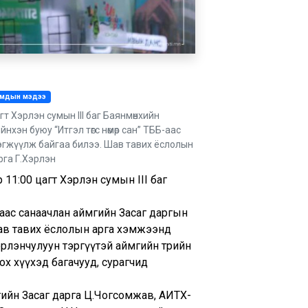
умдын мэдээ
гт Хэрлэн сумын III баг Баянмөнхийн
нхэн буюу “Итгэл төгс нөмөр сан” ТББ-аас
эгжүүлж байгаа билээ. Шав тавих ёслолын
рга Г.Хэрлэн
 11:00 цагт Хэрлэн сумын III баг
ББ-аас санаачлан аймгийн Засаг даргын
ав тавих ёслолын арга хэмжээнд
рлэнчулуун тэргүүтэй аймгийн төрийн
лох хүүхэд багачууд, сурагчид
мгийн Засаг дарга Ц.Чогсомжав, АИТХ-