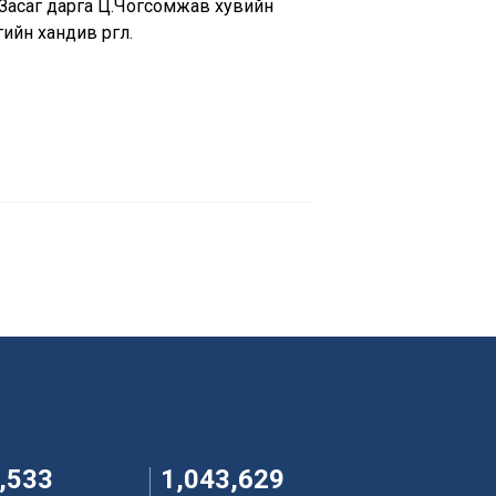
 Засаг дарга Ц.Чогсомжав хувийн
н хандив өргөлөө.
,533
1,043,629