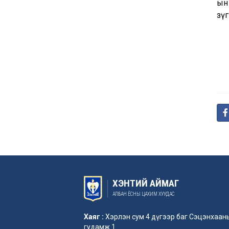
ын
зүг
ХЭНТИЙ АЙМАГ
АЛБАН ЁСНЫ ЦАХИМ ХУУДАС
Хаяг :
Хэрлэн сум 4 дүгээр баг Сэцэнхаан
гудамж 1