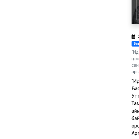
Бид
“Ид
цэц
сан
арг
“Ид
Ба
Уг 
Та
ай
бай
ор
Арг