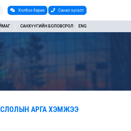
Холбоо барих
Санал хүсэлт
АЙМАГ
САНХҮҮГИЙН БОЛОВСРОЛ
ENG
 ЁСЛОЛЫН АРГА ХЭМЖЭЭ