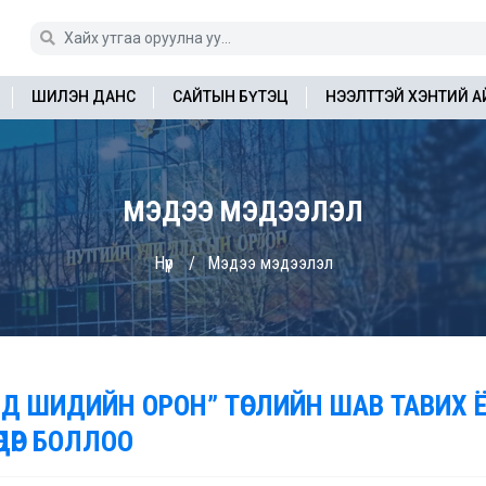
ШИЛЭН ДАНС
САЙТЫН БҮТЭЦ
НЭЭЛТТЭЙ ХЭНТИЙ 
МЭДЭЭ МЭДЭЭЛЭЛ
Нүүр
Мэдээ мэдээлэл
ИД ШИДИЙН ОРОН” ТӨСЛИЙН ШАВ ТАВИХ
ӨӨДӨР БОЛЛОО