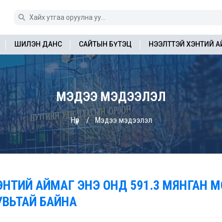
ШИЛЭН ДАНС
САЙТЫН БҮТЭЦ
НЭЭЛТТЭЙ ХЭНТИЙ 
МЭДЭЭ МЭДЭЭЛЭЛ
Нүүр
Мэдээ мэдээлэл
ЭНТИЙ АЙМАГ ЭНЭ ОНД 591.3 МЯНГАН М
УВЬТАЙ БАЙНА