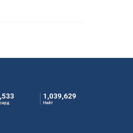
,533
1,039,629
 сард
Нийт