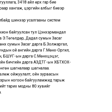
гууллага, 3418 айл өрх гар бие
раар хангаж, цэргийн албыг биеэр
албайд шинээр усалгааны систем
хион байгуулсан тул Цэнхэрмандал
а Э.Төгөлдөр, Дадал сумын Засаг
өнх сумын Засаг дарга Б.Золжаргал,
ундын ой ангийн дарга Г.Мөнх-Оргил,
, БШУГ-ын дарга С.Мөнхцэцэг,
рийн бичгийн дарга АЗДТГ-ын ХБТХОХ-
нгөн шагналаар шагналаа.
өвлөж ойжуулалт, ойн зурвасын
газрын ногоон байгууламжид тарьж
ийт тарих модны 80 хувийг
.