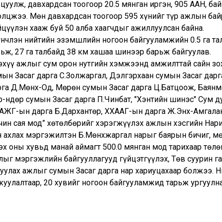
цуулж, давхардсан тоогоор 20.5 мянган иргэн, 905 ААН, бай
олцжээ. Мөн давхардсан тоогоор 595 хүнийг түр ажлын бай
йцүүлэн хааж буй 50 алба хаагчдыг ажиллуулсан байна.
үнчлэн нийтийн эзэмшлийн ногоон байгууламжийн 0.5 га т
вьж, 27 га талбайд 38 км хашаа шинээр барьж байгуулав.
эхүү ажлыг сум орон нутгийн хэмжээнд амжилттай сайн зо
мын Засаг дарга С.Золжаргал, Дэлгэрхаан сумын Засаг дарг
рга Д.Мөнх-Од, Мөрөн сумын Засаг дарга Ц.Батцоож, Баянм
-Өндөр сумын Засаг дарга П.Чинбат, "Хэнтийн шинэс" Сум д
АЖГ-ын дарга Б.Дархантөр, ХХААГ-ын дарга Ж.Энх-Амгалан
учин сая мод” хөтөлбөрийг хэрэгжүүлэх ажлын хэсгийн На
н ахлах мэргэжилтэн Б.Мөнхжаргал нарыг баярын бичиг, мө
эх оны хувьд манай аймагт 500.0 мянган мод тарихаар төл
лыг мэргэжлийн байгууллагууд гүйцэтгүүлэх, Төв суурин 
гуулах ажлыг сумын Засаг дарга нар хариуцахаар болжээ. Н
жуулалтаар, 20 хувийг ногоон байгууламжид тарьж ургуулна