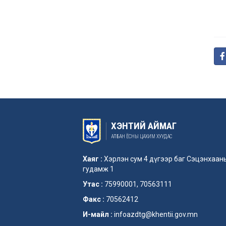
ХЭНТИЙ АЙМАГ
АЛБАН ЁСНЫ ЦАХИМ ХУУДАС
Хаяг :
Хэрлэн сум 4 дүгээр баг Сэцэнхаан
гудамж 1
Утас :
75990001, 70563111
Факс :
70562412
И-майл :
infoazdtg@khentii.gov.mn