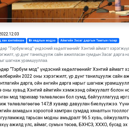
2022.12.03
 хан хэнтийнхэн
Үйл явдлын мэдээ
Аймгийн Засаг даргын Тамгын газар
өдөр “Тэрбум мод” үндэсний хөдөлгөөнийг Хэнтий аймагт хэрэгжүүл
эгжилт, үр дүнг танилцуулж сайн ажилласан сумдын Засаг дарга на
ыг шагнаж урамшууллаа.
өөдөр “Тэрбум мод” үндэсний хөдөлгөөнийг Хэнтий аймагт х
төлбөрийн 2022 оны хэрэгжилт, үр дүнг танилцуулж сайн аж
ентлагийн дарга, ойн ангийн дарга нарыг шагнаж урамшуулл
э оны хувьд Хэнтий аймгийн хэмжээнд ойжуулалт болон но
нган мод тарихаар төлөвлөсөн бол сумд, байгууллагууд ирг
риж төлөвлөгөөгөө 147,8 хувиар давуулан биелүүлжээ. Үүн
мгийн ахмадын хороотой хамтран сумдад хяналтын тооллого
гууламжид тарьсан модны амьдралт 96.5 хувь, ойжуулалтынх
хүү ажилд улс, аймаг, сумын төсөв, БХНСЗ, ХХХО, бусад эх