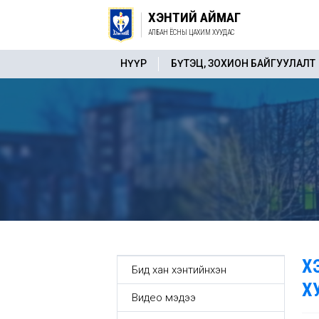
ХЭНТИЙ АЙМАГ
АЛБАН ЁСНЫ ЦАХИМ ХУУДАС
НҮҮР
БҮТЭЦ, ЗОХИОН БАЙГУУЛАЛТ
Х
Бид хан хэнтийнхэн
Х
Видео мэдээ