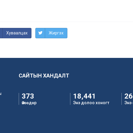
Хуваалцах
Жиргэх
САЙТЫН ХАНДАЛТ
ы
373
18,441
26
Өнөөдөр
Энэ долоо хоногт
Энэ