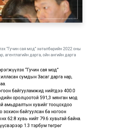
эх “Гучин сая мод” хөтөлбөрийн 2022 оны
р, агентлагийн дарга, ойн ангийн дарга
эрэгжүүлэх “Гучин сая мод”
илласан сумдын Засаг дарга нар,
аа.
гоон байгууламжид нийтдээ 400.0
эдийн оролцоотой 591,3 мянган мод
ий амьдралтын хувийг тооцохдоо
 зохион байгуулсан ба ногоон
 62.8 хувь нийт 79.6 хувьтай байна.
 үүсвэрээр 1.3 тэрбум төгрөг