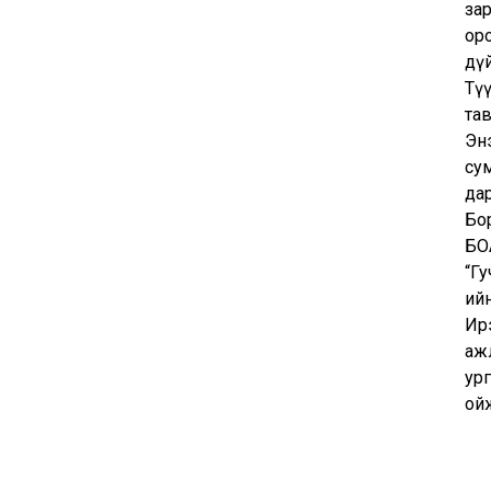
зар
ор
дү
Тү
та
Эн
су
да
Бор
БО
“Г
ий
Ир
аж
ур
ой