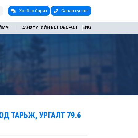
Холбоо барих
Санал хүсэлт
АЙМАГ
САНХҮҮГИЙН БОЛОВСРОЛ
ENG
ОД ТАРЬЖ, УРГАЛТ 79.6