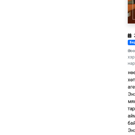
Бид
Өнө
хэр
нар
Өн
хө
аг
Эн
мя
та
ай
бай
Энэ