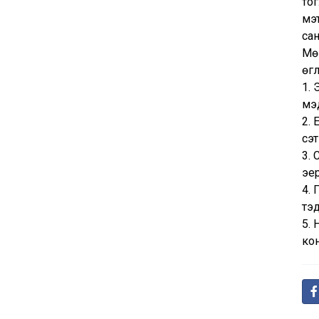
тог
мэт
сан
Мө
өг
1. 
мэд
2. 
сэт
3. 
эер
4. 
тэд
5. 
ко