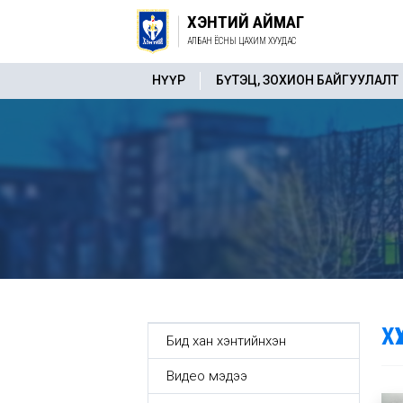
ХЭНТИЙ АЙМАГ
АЛБАН ЁСНЫ ЦАХИМ ХУУДАС
НҮҮР
БҮТЭЦ, ЗОХИОН БАЙГУУЛАЛТ
Х
Бид хан хэнтийнхэн
Видео мэдээ