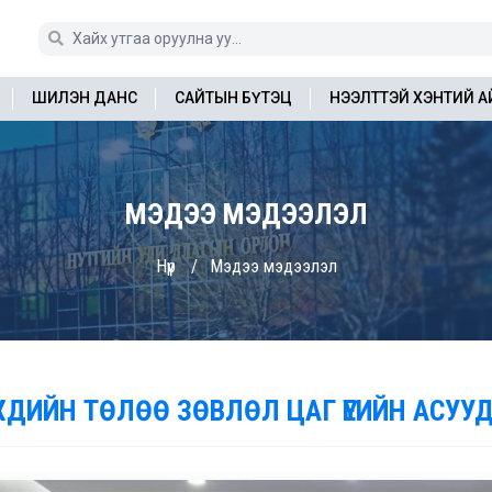
ШИЛЭН ДАНС
САЙТЫН БҮТЭЦ
НЭЭЛТТЭЙ ХЭНТИЙ 
МЭДЭЭ МЭДЭЭЛЭЛ
Нүүр
Мэдээ мэдээлэл
ҮҮХДИЙН ТӨЛӨӨ ЗӨВЛӨЛ ЦАГ ҮЕИЙН АСУ