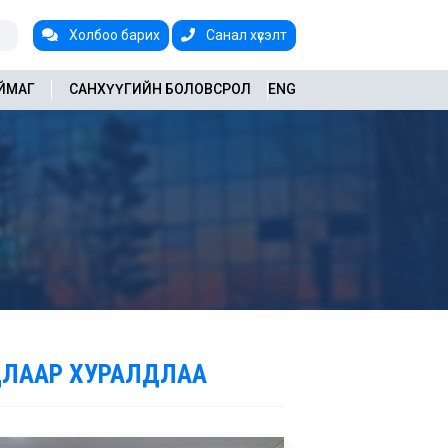
Холбоо барих
Санал хүсэлт
АЙМАГ
САНХҮҮГИЙН БОЛОВСРОЛ
ENG
УДЛААР ХУРАЛДЛАА