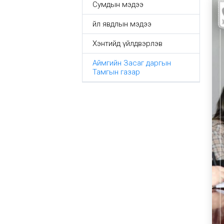
Сумдын мэдээ
Үйл явдлын мэдээ
Хэнтийд үйлдвэрлэв
Аймгийн Засаг даргын
Тамгын газар