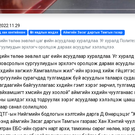
2022.11.29
 хан хэнтийнхэн
Үйл явдлын мэдээ
Аймгийн Засаг даргын Тамгын газар
хдийн төлөө зөвлөл цаг үеийн асуудлаар хуралдлаа. Уг хуралд Поли
гуулиудын эрхлэгч оролцож дараах асуудлыг хэлэлцлээ.
хдийн төлөө зөвлөл цаг үеийн асуудлаар хуралдлаа. Уг хура
ловсролын сургуулиудын эрхлэгч оролцож дараах асуудлыг 
Хүүхдийн хөгжил-Хамгааллын жил”-ийн хүрээнд хийж гүйцэтг
ургуулийн сурагчдад тулгамдаж буй асуудлын талаарх судалгааны
агдаагийн байгууллагаас хүүхдийн гэмт хэрэг зөрчил, тулгам
Гайхамшигт хүмүүсийн дуу хоолой” аймгийн хүүхдийн чуулганаас 
ны шилдэг хүүхэд тодруулах зэрэг асуудлаар хэлэлцэж цааш
аар санал солилцлоо.
ДТГ-ын Нийгмийн бодлогын хэлтсийн дарга Д.Өнөрцэцэг “Х
рээнд аймгийн Засаг даргын Тамгын газраас Хан Хэнтий чуу
тран ЕБС-ийн сурагч нарт архи, тамхины сөрөг нөлөө, хор 