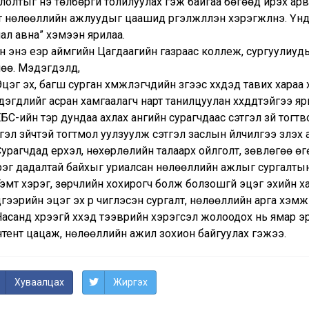
лолтыг үнэ төлбөргүй толилуулах гэж байгаа бөгөөд ирэх ар
 нөлөөллийн ажлуудыг цаашид үргэлжлүүлэн хэрэгжүүлнэ. Үүнд 
ал авна” хэмээн ярилаа.
н энэ үеэр аймгийн Цагдаагийн газраас коллеж, сургуулиуд
лөө. Мэдэгдэлд,
Эцэг эх, багш сурган хүмүүжүүлэгчдийн зүгээс хүүхдэд тавих хар
эгдлийг асран хамгаалагч нарт танилцуулан хүүхдүүдтэйгээ я
ЕБС-ийн тэр дундаа ахлах ангийн сурагчдаас сэтгэл зүй тогтвор
гэл зүйчтэй тогтмол уулзуулж сэтгэл заслын үйлчилгээ үзүүл
Сурагчдад үерхэл, нөхөрлөлийн талаарх ойлголт, зөвлөгөө өг
эг дадалтай байхыг уриалсан нөлөөллийн ажлыг сургалтын б
Гэмт хэрэг, зөрчлийн хохирогч болж болзошгүй эцэг эхийн х
гээрийн эцэг эх рүү чиглэсэн сургалт, нөлөөллийн арга хэм
Насанд хүрээгүй хүүхэд тээврийн хэрэгсэл жолоодох нь ямар э
нтент цацаж, нөлөөллийн ажил зохион байгуулах гэжээ.
Хуваалцах
Жиргэх