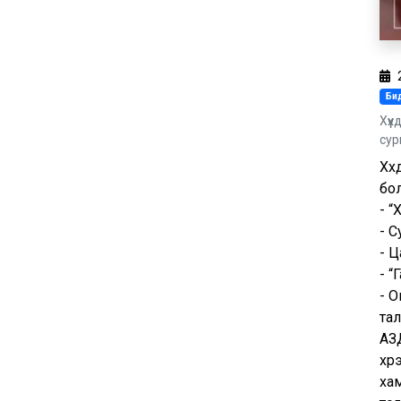
Бид
Хүү
сур
Хүү
бо
- “
- С
- Ц
- “
- О
тал
АЗ
хү
хам