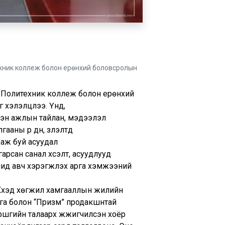
техник коллеж болон ерөнхий боловсролын
лд Политехник коллеж болон ерөнхий
хэлэлцлээ. Үүнд,
эсэн ажлын тайлан, мэдээлэл
 үр дүн, үзүүлэлтүүд
даж буй асуудал
гарсан санал хүсэлт, асуудлууд
ид авч хэрэгжүүлэх арга хэмжээний
үүхэд хөгжил хамгааллын жилийн
лга болон “Призм” продакшнтай
уршгийн талаарх жүжигчилсэн хоёр