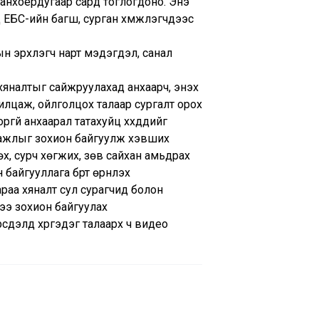
ванхоёрдугаар сард тоглогдоно. Энэ
ЕБС-ийн багш, сурган хүмүүжүүлэгчдээс
ын эрхлэгч нарт мэдэгдэл, санал
аа хяналтыг сайжруулахад анхаарч, энэхүү
рилцаж, ойлголцох талаар сургалт орох
гүй анхаарал татахуйц хүүхдүүдийг
эх ажлыг зохион байгуулж хэвших
өх, сурч хөгжих, зөв сайхан амьдрах
айгууллага бүрт өрнүүлэх
араа хяналт сул сурагчид болон
жээ зохион байгуулах
рсдэлд хүргэдэг талаарх ч видео