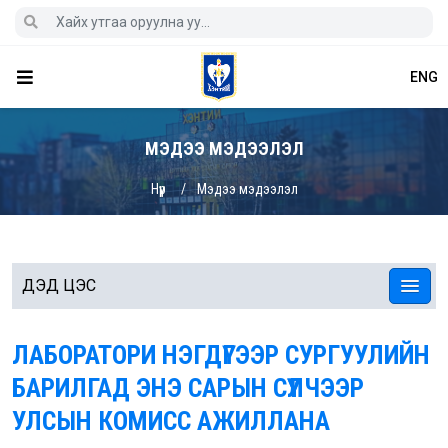
ENG
МЭДЭЭ МЭДЭЭЛЭЛ
Нүүр
Мэдээ мэдээлэл
ДЭД ЦЭС
ЛАБОРАТОРИ НЭГДҮГЭЭР СУРГУУЛИЙН
БАРИЛГАД ЭНЭ САРЫН СҮҮЛЧЭЭР
УЛСЫН КОМИСС АЖИЛЛАНА