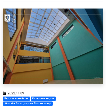
2022.11.09
Бид хан хэнтийнхэн
Үйл явдлын мэдээ
Аймгийн Засаг даргын Тамгын газар