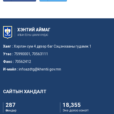
ХЭНТИЙ АЙМАГ
АЛБАН ЁСНЫ ЦАХИМ ХУУДАС
Хаяг :
Хэрлэн сум 4 дүгээр баг Сэцэнхааны гудамж 1
Утас :
75990001, 70563111
Факс :
70562412
И-майл :
infoazdtg@khentii.gov.mn
САЙТЫН ХАНДАЛТ
287
18,355
Өнөөдөр
Энэ долоо хоногт