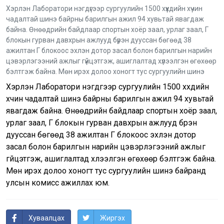
Хэрлэн Лаборатори нэгдүгээр сургуулийн 1500 хүүхдийн хүчин
чадалтай шинэ байрны барилгын ажил 94 хувьтай явагдаж
байна. Өнөөдрийн байдлаар спортын хоёр заал, урлаг заал, Г
блокын гурван давхрын ажлууд бүрэн дууссан бөгөөд 38
ажилтан Г блокоос эхлэн дотор засал болон барилгын нарийн
цэвэрлэгээний ажлыг гүйцэтгэж, ашиглалтад хүлээлгэн өгөхөөр
бэлтгэж байна. Мөн ирэх долоо хоногт тус сургуулийн шинэ
Хэрлэн Лаборатори нэгдүгээр сургуулийн 1500 хүүхдийн
хүчин чадалтай шинэ байрны барилгын ажил 94 хувьтай
явагдаж байна. Өнөөдрийн байдлаар спортын хоёр заал,
урлаг заал, Г блокын гурван давхрын ажлууд бүрэн
дууссан бөгөөд 38 ажилтан Г блокоос эхлэн дотор
засал болон барилгын нарийн цэвэрлэгээний ажлыг
гүйцэтгэж, ашиглалтад хүлээлгэн өгөхөөр бэлтгэж байна.
Мөн ирэх долоо хоногт тус сургуулийн шинэ байранд
улсын комисс ажиллах юм.
Хуваалцах
Жиргэх