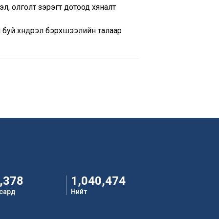
л, олголт зэрэгт дотоод хяналт
 буй хүндрэл бэрхшээлийн талаар
,378
1,040,474
 сард
Нийт