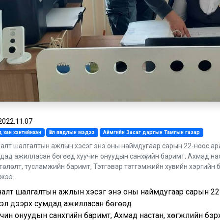
2022.11.07
 хан хэнтийнхэн
Үйл явдлын мэдээ
Аймгийн Засаг даргын Тамгын газар
алт шалгалтын ажлын хэсэг энэ оны наймдугаар сарын 22-ноос ара
дад ажилласан бөгөөд хуучин онуудын санхүүгийн баримт, Ахмад н
гөлөлт, тусламжийн баримт, Тэтгэвэр тэтгэмжийн хувийн хэргийн б
жээ.
налт шалгалтын ажлын хэсэг энэ оны наймдугаар сарын 22
ртэл дээрх сумдад ажилласан бөгөөд
чин онуудын санхүүгийн баримт, Ахмад настан, хөгжлийн бэ