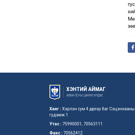
тус
хи
Мө
зөв
ХЭНТИЙ АЙМАГ
АЛБАН ЁСНЫ ЦАХИМ ХУУДАС
Хаяг :
Хэрлэн сум 4 дүгээр баг Сэцэнхааны
гудамж 1
Утас :
75990001, 70563111
Факс :
70562412