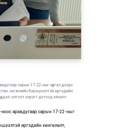
вдугаар сарын 17-22-ныг хүртэл дээрх
астан, хөгжлийн бэрхшээлтэй иргэдийн
үрдэл, олголт зэрэгт дотоод хяналт
-ноос аравдугаар сарын 17-22-ныг
рхшээлтэй иргэдийн хөнгөлөлт,