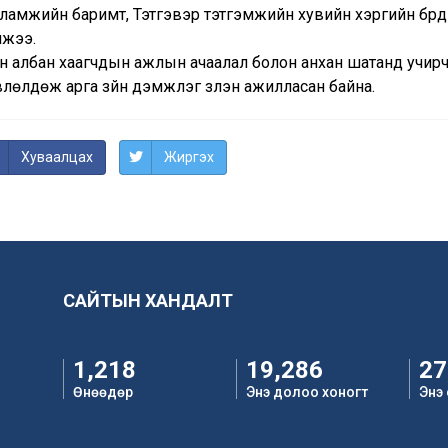
ламжийн баримт, Тэтгэвэр тэтгэмжийн хувийн хэргийн бүрдэ
йжээ.
н албан хаагчдын ажлын ачаалал болон анхан шатанд учирч
лөлдөж арга зүйн дэмжлэг үзүүлэн ажилласан байна.
Хуваалцах
Жиргэх
САЙТЫН ХАНДАЛТ
1,218
19,286
27
Өнөөдөр
Энэ долоо хоногт
Энэ