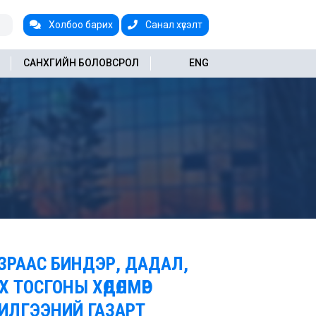
Холбоо барих
Санал хүсэлт
САНХҮҮГИЙН БОЛОВСРОЛ
ENG
ЗРААС БИНДЭР, ДАДАЛ,
 ТОСГОНЫ ХӨДӨЛМӨР
ИЛГЭЭНИЙ ГАЗАРТ