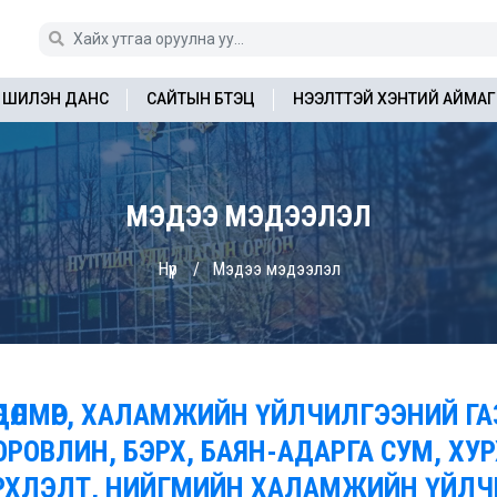
ШИЛЭН ДАНС
САЙТЫН БҮТЭЦ
НЭЭЛТТЭЙ ХЭНТИЙ АЙМАГ
МЭДЭЭ МЭДЭЭЛЭЛ
Нүүр
Мэдээ мэдээлэл
ӨДӨЛМӨР, ХАЛАМЖИЙН ҮЙЛЧИЛГЭЭНИЙ ГА
ОРОВЛИН, БЭРХ, БАЯН-АДАРГА СУМ, ХУРХ
РХЛЭЛТ, НИЙГМИЙН ХАЛАМЖИЙН ҮЙЛЧ