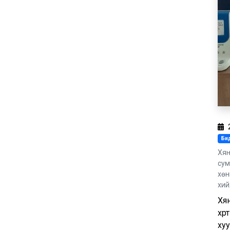
Бид
Хян
сум
хөн
хий
Хя
хү
хуу