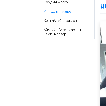
Сумдын мэдээ
Д
Үйл явдлын мэдээ
Хэнтийд үйлдвэрлэв
Аймгийн Засаг даргын
Тамгын газар