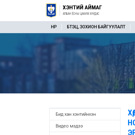
ХЭНТИЙ АЙМАГ
АЛБАН ЁСНЫ ЦАХИМ ХУУДАС
НҮҮР
БҮТЭЦ, ЗОХИОН БАЙГУУЛАЛТ
Х
Бид хан хэнтийнхэн
Н
Видео мэдээ
Э