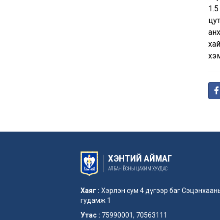
1.5
цут
анх
хай
хэ
ХЭНТИЙ АЙМАГ
АЛБАН ЁСНЫ ЦАХИМ ХУУДАС
Хаяг :
Хэрлэн сум 4 дүгээр баг Сэцэнхаан
гудамж 1
Утас :
75990001, 70563111