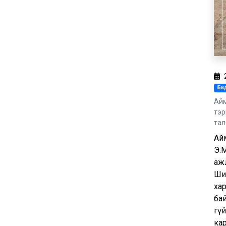
Бид
Айм
тэр
тал
Айм
Э.
аж
Шир
ха
бай
гүй
ка