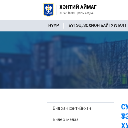
ХЭНТИЙ АЙМАГ
АЛБАН ЁСНЫ ЦАХИМ ХУУДАС
НҮҮР
БҮТЭЦ, ЗОХИОН БАЙГУУЛАЛТ
С
Бид хан хэнтийнхэн
Ү
Видео мэдээ
Х