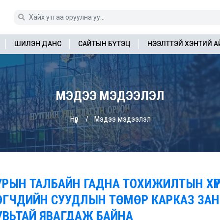
ШИЛЭН ДАНС
САЙТЫН БҮТЭЦ
НЭЭЛТТЭЙ ХЭНТИЙ 
МЭДЭЭ МЭДЭЭЛЭЛ
Нүүр
Мэдээ мэдээлэл
УРЫН ТАЛБАЙН ГАДНА ТОХИЖИЛТЫН ХҮР
ЗЭГЧДИЙН СУУДЛЫН ТӨМӨР КАРКАЗ ЗА
УВЬТАЙ ЯВАГДАЖ БАЙНА