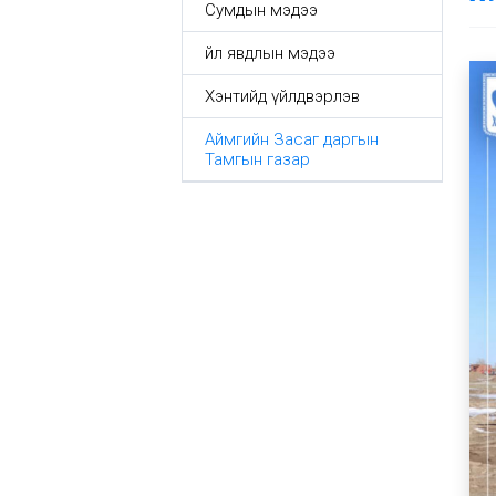
Сумдын мэдээ
Үйл явдлын мэдээ
Хэнтийд үйлдвэрлэв
Аймгийн Засаг даргын
Тамгын газар