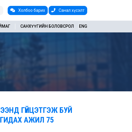
Холбоо барих
Санал хүсэлт
АЙМАГ
САНХҮҮГИЙН БОЛОВСРОЛ
ENG
ЭЭНД ГҮЙЦЭТГЭЖ БУЙ
НГИДАХ АЖИЛ 75