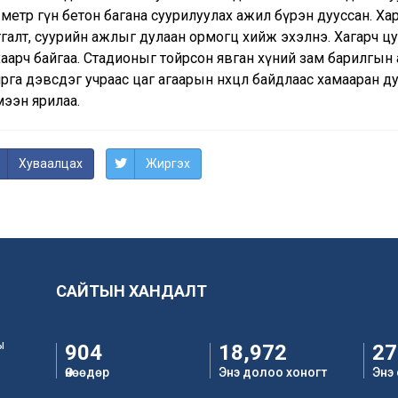
 метр гүн бетон багана суурилуулах ажил бүрэн дууссан. Х
галт, суурийн ажлыг дулаан ормогц хийж эхэлнэ. Хагарч цу
аарч байгаа. Стадионыг тойрсон явган хүний зам барилгын 
рга дэвсдэг учраас цаг агаарын нөхцөл байдлаас хамааран д
мээн ярилаа.
Хуваалцах
Жиргэх
САЙТЫН ХАНДАЛТ
ы
904
18,972
27
Өнөөдөр
Энэ долоо хоногт
Энэ