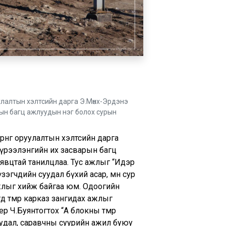
оруулалтын хэлтсийн дарга Э.Мөнх-Эрдэнэ
рын багц ажлуудын нэг болох сурын
өрөнгө оруулалтын хэлтсийн дарга
хүрээлэнгийн их засварын багц
явцтай танилцлаа. Тус ажлыг “Идэр
 үзэгчдийн суудал бүхий асар, мөн сур
ажлыг хийж байгаа юм. Одоогийн
өд төмөр карказ зангидах ажлыг
 Ч.Буянтогтох “А блокны төмөр
уудал, саравчны суурийн ажил буюу