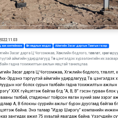
2022.11.03
 хан хэнтийнхэн
Үйл явдлын мэдээ
Аймгийн Засаг даргын Тамгын газар
гийн Засаг дарга Ц.Чогсомжав, Хөгжлийн бодлого, төлөвлөлт, хөрөнгө 
гүүтэй аймгийн удирдлагууд Төв цэнгэлдэх хүрээлэнгийн их засва
байн гадна тохижилтын ажлын явцтай танилцлаа.
гийн Засаг дарга Ц.Чогсомжав, Хөгжлийн бодлого, төлөвлөлт, х
Мөнх-Эрдэнэ тэргүүтэй аймгийн удирдлагууд Төв цэнгэлдэх 
луудын нэг болох сурын талбайн гадна тохижилтын ажлын 
эгү” ХХК гүйцэтгэж байгаа бөгөөд “A, B, B” гэсэн гурван блок
рвааны талбай, стадионыг тойрсон явган хүний зам зэрэг 
длаар А, B блокны суурийн ажлыг бүрэн дуусгаад байгаа бөгө
цэтгэж байна. Энэ талаар “Идэр Ширэгү” компанийн инженер
рказ зангидах ажил 75 хувьтай явагдаж байна. Үзэгчдийн с