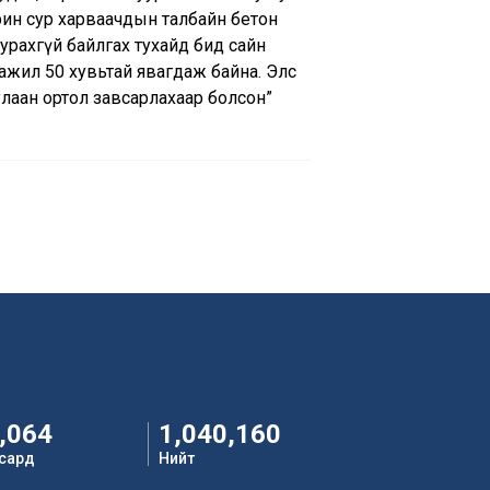
арин сур харваачдын талбайн бетон
урахгүй байлгах тухайд бид сайн
ажил 50 хувьтай явагдаж байна. Элс
улаан ортол завсарлахаар болсон”
,064
1,040,160
 сард
Нийт