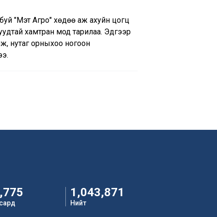
буй "Мэт Агро" хөдөө аж ахуйн цогц
уудтай хамтран мод тарилаа. Эдгээр
лж, нутаг орныхоо ногоон
ээ.
,775
1,043,871
 сард
Нийт