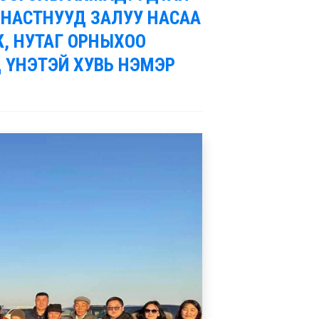
 НАСТНУУД ЗАЛУУ НАСАА
, НУТАГ ОРНЫХОО
 ҮНЭТЭЙ ХУВЬ НЭМЭР