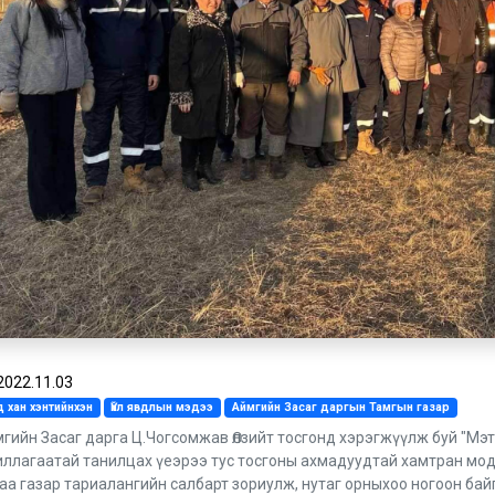
2022.11.03
 хан хэнтийнхэн
Үйл явдлын мэдээ
Аймгийн Засаг даргын Тамгын газар
гийн Засаг дарга Ц.Чогсомжав Өлзийт тосгонд хэрэгжүүлж буй "Мэт
ллагаатай танилцах үеэрээ тус тосгоны ахмадуудтай хамтран мод
аа газар тариалангийн салбарт зориулж, нутаг орныхоо ногоон бай