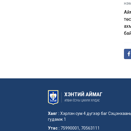
нэм
Ай
тө
ахм
ба
ХЭНТИЙ АЙМАГ
АЛБАН ЁСНЫ ЦАХИМ ХУУДАС
Хаяг :
Хэрлэн сум 4 дүгээр баг Сэцэнхаан
гудамж 1
Утас :
75990001, 70563111