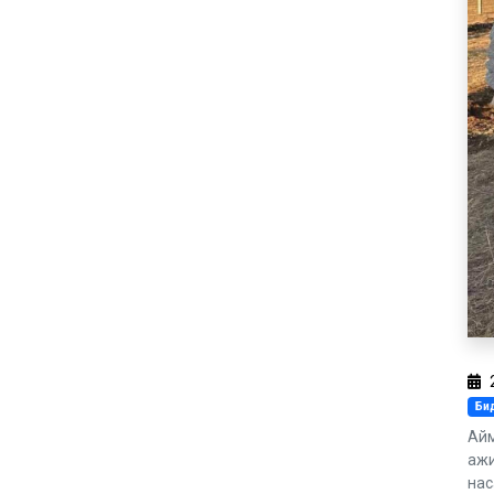
Бид
Айм
ажи
нас