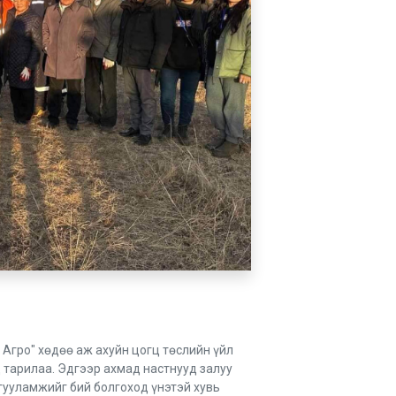
 Агро" хөдөө аж ахуйн цогц төслийн үйл
 тарилаа. Эдгээр ахмад настнууд залуу
гууламжийг бий болгоход үнэтэй хувь