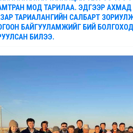
АМТРАН МОД ТАРИЛАА. ЭДГЭЭР АХМАД
АЗАР ТАРИАЛАНГИЙН САЛБАРТ ЗОРИУЛЖ
ОГООН БАЙГУУЛАМЖИЙГ БИЙ БОЛГОХОД
РУУЛСАН БИЛЭЭ.