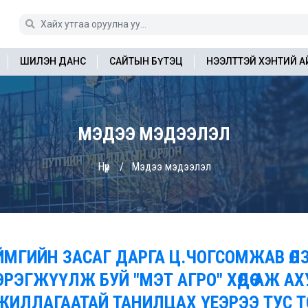
ШИЛЭН ДАНС
САЙТЫН БҮТЭЦ
НЭЭЛТТЭЙ ХЭНТИЙ 
МЭДЭЭ МЭДЭЭЛЭЛ
Нүүр
Мэдээ мэдээлэл
ЙМГИЙН ЗАСАГ ДАРГА Ц.ЧОГСОМЖАВ ӨЛ
ЭРЭГЖҮҮЛЖ БУЙ "МЭТ АГРО" ХӨДӨӨ АЖ А
ЖИЛЛАГААТАЙ ТАНИЛЦАХ ҮЕЭРЭЭ ТУС 