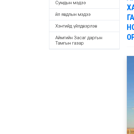
Сумдын мэдээ
Х
Үйл явдлын мэдээ
Г
Н
Хэнтийд үйлдвэрлэв
О
Аймгийн Засаг даргын
Тамгын газар