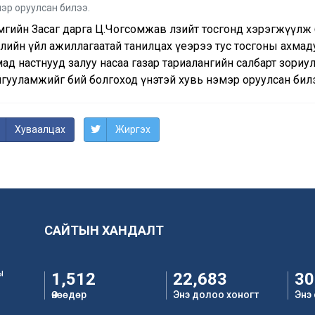
эр оруулсан билээ.
мгийн Засаг дарга Ц.Чогсомжав Өлзийт тосгонд хэрэгжүүлж 
слийн үйл ажиллагаатай танилцах үеэрээ тус тосгоны ахмад
ад настнууд залуу насаа газар тариалангийн салбарт зориу
йгууламжийг бий болгоход үнэтэй хувь нэмэр оруулсан бил
Хуваалцах
Жиргэх
САЙТЫН ХАНДАЛТ
ы
1,512
22,683
30
Өнөөдөр
Энэ долоо хоногт
Энэ