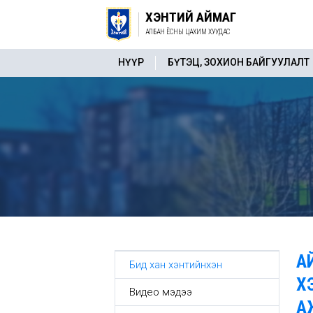
ХЭНТИЙ АЙМАГ
АЛБАН ЁСНЫ ЦАХИМ ХУУДАС
НҮҮР
БҮТЭЦ, ЗОХИОН БАЙГУУЛАЛТ
А
Бид хан хэнтийнхэн
Х
Видео мэдээ
А