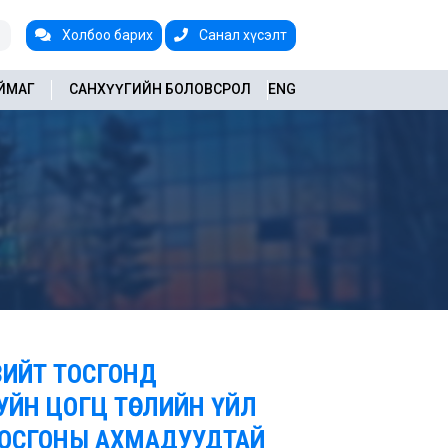
Холбоо барих
Санал хүсэлт
АЙМАГ
САНХҮҮГИЙН БОЛОВСРОЛ
ENG
ЗИЙТ ТОСГОНД
ХУЙН ЦОГЦ ТӨСЛИЙН ҮЙЛ
ТОСГОНЫ АХМАДУУДТАЙ