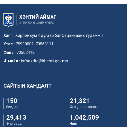
ХЭНТИЙ АЙМАГ
АЛБАН ЁСНЫ ЦАХИМ ХУУДАС
Хаяг :
Хэрлэн сум 4 дүгээр баг Сэцэнхааны гудамж 1
Утас :
75990001, 70563111
Факс :
70562412
И-майл :
infoazdtg@khentii.gov.mn
САЙТЫН ХАНДАЛТ
150
21,321
Өнөөдөр
Энэ долоо хоногт
29,413
1,042,509
Энэ сард
Нийт