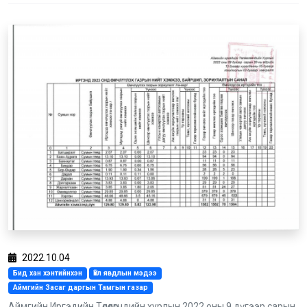
2022.10.04
Бид хан хэнтийнхэн
Үйл явдлын мэдээ
Аймгийн Засаг даргын Тамгын газар
Аймгийн Иргэдийн Төлөөлөгчдийн хурлын 2022 оны 9 дүгээр сарын