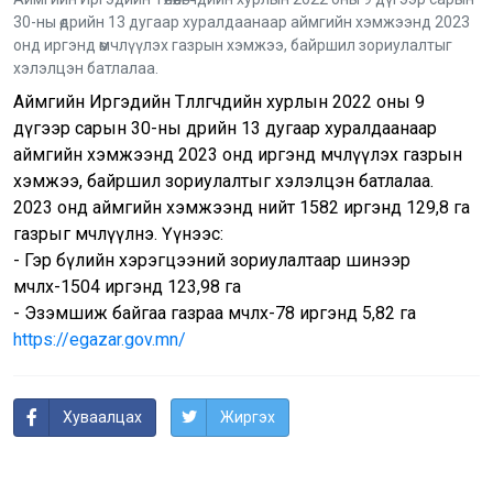
30-ны өдрийн 13 дугаар хуралдаанаар аймгийн хэмжээнд 2023
онд иргэнд өмчлүүлэх газрын хэмжээ, байршил зориулалтыг
хэлэлцэн батлалаа.
Аймгийн Иргэдийн Төлөөлөгчдийн хурлын 2022 оны 9
дүгээр сарын 30-ны өдрийн 13 дугаар хуралдаанаар
аймгийн хэмжээнд 2023 онд иргэнд өмчлүүлэх газрын
хэмжээ, байршил зориулалтыг хэлэлцэн батлалаа.
2023 онд аймгийн хэмжээнд нийт 1582 иргэнд 129,8 га
газрыг өмчлүүлнэ. Үүнээс:
- Гэр бүлийн хэрэгцээний зориулалтаар шинээр
өмчлөх-1504 иргэнд 123,98 га
- Эзэмшиж байгаа газраа өмчлөх-78 иргэнд 5,82 га
https://egazar.gov.mn/
Хуваалцах
Жиргэх