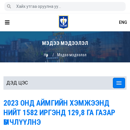
ENG
МЭДЭЭ МЭДЭЭЛЭЛ
Нүүр
Мэдээ мэдээлэл
ДЭД ЦЭС
2023 ОНД АЙМГИЙН ХЭМЖЭЭНД
НИЙТ 1582 ИРГЭНД 129,8 ГА ГАЗАР
ӨМЧЛҮҮЛНЭ