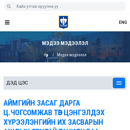
ENG
МЭДЭЭ МЭДЭЭЛЭЛ
Нүүр
Мэдээ мэдээлэл
ДЭД ЦЭС
АЙМГИЙН ЗАСАГ ДАРГА
Ц.ЧОГСОМЖАВ ТӨВ ЦЭНГЭЛДЭХ
ХҮРЭЭЛЭНГИЙН ИХ ЗАСВАРЫН