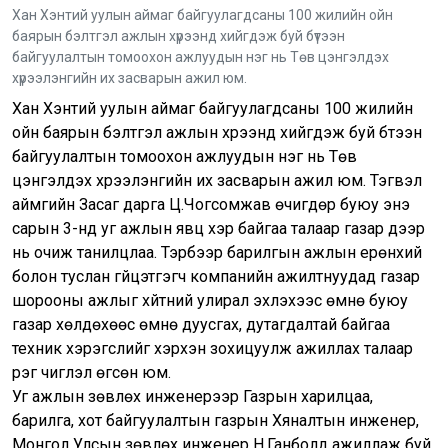
Хан Хэнтий уулын аймаг байгуулагдсаны 100 жилийн ойн
баярын бэлтгэл ажлын хүрээнд хийгдэж буй бүтээн
байгуулалтын томоохон ажлуудын нэг нь Төв цэнгэлдэх
хүрээлэнгийн их засварын ажил юм.
Хан Хэнтий уулын аймаг байгуулагдсаны 100 жилийн
ойн баярын бэлтгэл ажлын хүрээнд хийгдэж буй бүтээн
байгуулалтын томоохон ажлуудын нэг нь Төв
цэнгэлдэх хүрээлэнгийн их засварын ажил юм. Тэгвэл
аймгийн Засаг дарга Ц.Чогсомжав өчигдөр буюу энэ
сарын 3-нд уг ажлын явц хэр байгаа талаар газар дээр
нь очиж танилцлаа. Тэрбээр барилгын ажлын ерөнхий
болон туслан гүйцэтгэгч компанийн ажилтнуудад газар
шорооны ажлыг хүйтний улирал эхлэхээс өмнө буюу
газар хөлдөхөөс өмнө дуусгах, дутагдалтай байгаа
техник хэрэгслийг хэрхэн зохицуулж ажиллах талаар
үүрэг чиглэл өгсөн юм.
Уг ажлын зөвлөх инженерээр Газрын харилцаа,
барилга, хот байгуулалтын газрын Хяналтын инженер,
Монгол Улсын зөвлөх инженер Н.Ганболд ажиллаж буй.