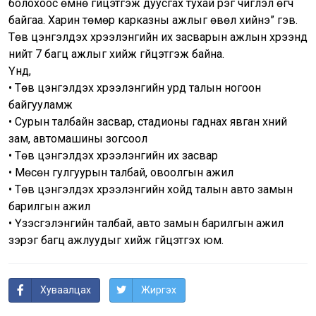
болохоос өмнө гүйцэтгэж дуусгах тухай үүрэг чиглэл өгч
байгаа. Харин төмөр карказны ажлыг өвөл хийнэ” гэв.
Төв цэнгэлдэх хүрээлэнгийн их засварын ажлын хүрээнд
нийт 7 багц ажлыг хийж гүйцэтгэж байна.
Үүнд,
• Төв цэнгэлдэх хүрээлэнгийн урд талын ногоон
байгууламж
• Сурын талбайн засвар, стадионы гаднах явган хүний
зам, автомашины зогсоол
• Төв цэнгэлдэх хүрээлэнгийн их засвар
• Мөсөн гулгуурын талбай, овоолгын ажил
• Төв цэнгэлдэх хүрээлэнгийн хойд талын авто замын
барилгын ажил
• Үзэсгэлэнгийн талбай, авто замын барилгын ажил
зэрэг багц ажлуудыг хийж гүйцэтгэх юм.
Хуваалцах
Жиргэх