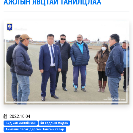
АЖЛЫН ЯВЦТАЙ ТАНИЛЦЛАА
2022.10.04
Бид хан хэнтийнхэн
Үйл явдлын мэдээ
Аймгийн Засаг даргын Тамгын газар