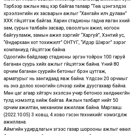
Тэрбээр ажлын явц хэр байгаа талаар “Төв цэнгэлдэх
хүрээлэнгийн их засварын ажлыг “Хангайн илч дулаан”
ХХК гүйцэтгэж байгаа. Харин стадионы гадна явган хүний
зам, сурын талбайн засвар, овоолгын ажил, ногоон
байгууламж, замын ажил зэргийг “Харгуй”, Хэнтий ус,
“Өндөрхаан хот тохижилт” ОНТҮГ, “Идэр Ширэгү” зэрэг
компаниуд гүйцэтгэж байна.
Одоогийн байдлаар стадионы эргэн тойрон 100 гаруй
баганан суурь хийх ажлыг гүйцэтгэж байна. Үүний 80
орчим баганан суурийн бетоныг бүрэн цутгаж,
арматурыг нь зангидаад явж байна. Үлдсэн 20 орчмыг
нь энэ долоо хоногийн сүүлчээр хийж дуусгахаар байна.
Мөн цаг агаар хүйтэрч эхэлсэн учир бетоноо хөлдөөхгүйн
тулд нэмэлтүүд хийж байгаа. Ажлын талбарт нийт 50
орчим ажилтан, механизм ажиллаж байна. Маргааш
(2022.10.05) 3 ковш, 4 хово гэсэн техникийг нэмэгдүүлж
ажиллана.
Аймгийн удирдлагын зүгээс газар шорооны ажлыг өвөл