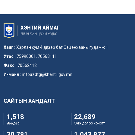
ХЭНТИЙ АЙМАГ
АЛБАН ЁСНЫ ЦАХИМ ХУУДАС
Хаяг :
Хэрлэн сум 4 дүгээр баг Сэцэнхааны гудамж 1
Утас :
75990001, 70563111
Факс :
70562412
И-майл :
infoazdtg@khentii.gov.mn
САЙТЫН ХАНДАЛТ
1,518
22,689
Өнөөдөр
Энэ долоо хоногт
30,781
1,043,877